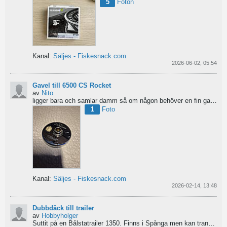
5
Foton
Kanal:
Säljes - Fiskesnack.com
2026-06-02, 05:54
Gavel till 6500 CS Rocket
av
Nito
ligger bara och samlar damm så om någon behöver en fin gavel är det bara att hotja till, enklast på...
1
Foto
Kanal:
Säljes - Fiskesnack.com
2026-02-14, 13:48
Dubbdäck till trailer
av
Hobbyholger
Suttit på en Bålstatrailer 1350. Finns i Spånga men kan transporteras mot Linköping. 500kr