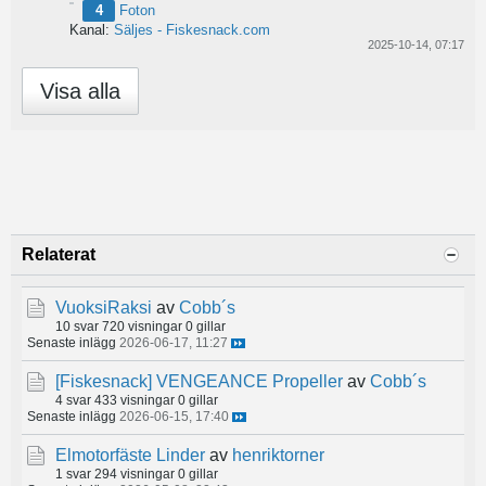
4
Foton
Kanal:
Säljes - Fiskesnack.com
2025-10-14, 07:17
Visa alla
Relaterat
VuoksiRaksi
av
Cobb´s
10 svar
720 visningar
0 gillar
Senaste inlägg
2026-06-17, 11:27
[Fiskesnack]
VENGEANCE Propeller
av
Cobb´s
4 svar
433 visningar
0 gillar
Senaste inlägg
2026-06-15, 17:40
Elmotorfäste Linder
av
henriktorner
1 svar
294 visningar
0 gillar