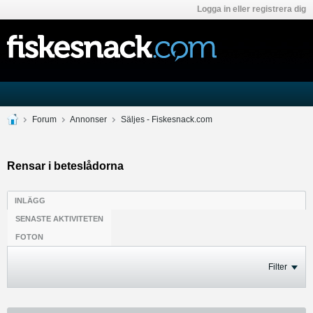
Logga in eller registrera dig
Forum
Annonser
Säljes - Fiskesnack.com
Rensar i beteslådorna
INLÄGG
SENASTE AKTIVITETEN
FOTON
Filter