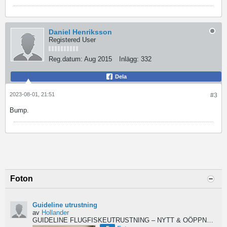
Daniel Henriksson
Registered User
Reg.datum:
Aug 2015
Inlägg:
332
Dela
2023-08-01, 21:51
#3
Bump.
Foton
Guideline utrustning
av
Hollander
GUIDELINE FLUGFISKEUTRUSTNING – NYTT & OÖPPNAT
Säl