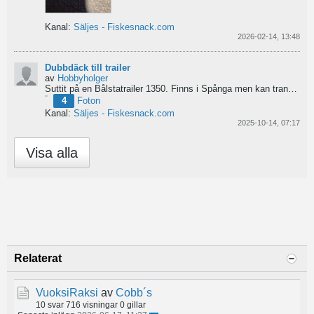
Kanal:
Säljes - Fiskesnack.com
2026-02-14, 13:48
Dubbdäck till trailer
av
Hobbyholger
Suttit på en Bålstatrailer 1350. Finns i Spånga men kan transporteras mot Linköping. 500kr
4
Foton
Kanal:
Säljes - Fiskesnack.com
2025-10-14, 07:17
Visa alla
Relaterat
VuoksiRaksi
av
Cobb´s
10 svar
716 visningar
0 gillar