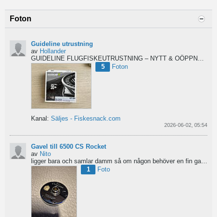
Foton
Guideline utrustning
av
Hollander
GUIDELINE FLUGFISKEUTRUSTNING – NYTT & OÖPPNAT
Säl
5
Foton
Kanal:
Säljes - Fiskesnack.com
2026-06-02, 05:54
Gavel till 6500 CS Rocket
av
Nito
ligger bara och samlar damm så om någon behöver en fin gavel är det bara att hotja till, enklast på...
1
Foto