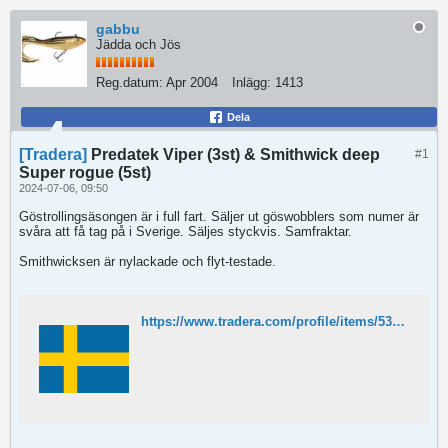
gabbu
Jädda och Jös
Reg.datum:
Apr 2004
Inlägg:
1413
Dela
[Tradera]
Predatek Viper (3st) & Smithwick deep
#1
Super rogue (5st)
2024-07-06, 09:50
Göstrollingsäsongen är i full fart. Säljer ut göswobblers som numer är
svåra att få tag på i Sverige. Säljes styckvis. Samfraktar.
Smithwicksen är nylackade och flyt-testade.
https://www.tradera.com/profile/items/5328288/st-croix