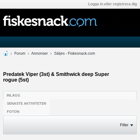
Logga in eller registrera dig
Forum
Annonser
Säljes - Fiskesnack.com
Predatek Viper (3st) & Smithwick deep Super
rogue (5st)
INLÄGG
SENASTE AKTIVITETEN
FOTON
Filter