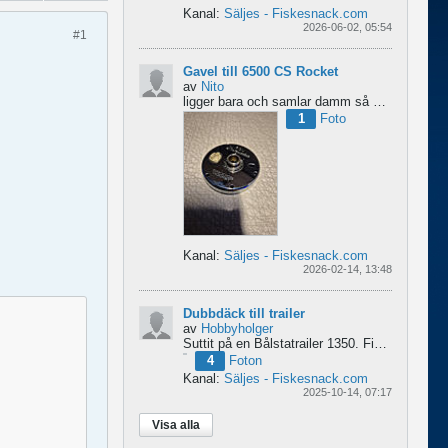
Kanal:
Säljes - Fiskesnack.com
2026-06-02, 05:54
#1
Gavel till 6500 CS Rocket
av
Nito
ligger bara och samlar damm så om någon behöver en fin gavel är det bara att hotja till, enklast på...
1
Foto
Kanal:
Säljes - Fiskesnack.com
2026-02-14, 13:48
Dubbdäck till trailer
av
Hobbyholger
Suttit på en Bålstatrailer 1350. Finns i Spånga men kan transporteras mot Linköping. 500kr
4
Foton
Kanal:
Säljes - Fiskesnack.com
2025-10-14, 07:17
Visa alla