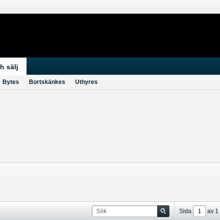
h sälj
Bytes
Bortskänkes
Uthyres
Sida
av
1