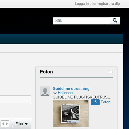
Logga in eller registrera dig
Foton
Guideline utrustning
av
Hollander
GUIDELINE FLUGFISKEUTRUSTNING – NYTT & OÖPPNAT
5
Foton
Filter