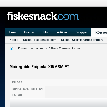
Hem
Forum
Film
Artiklar
Bloggar
Köp oc
Köpes
Säljes - Fiskesnack.com
Säljes - Sportfiskarnas Tradera
Forum
Annonser
Säljes - Fiskesnack.com
Motorguide Fotpedal XI5 ASM-FT
INLÄGG
SENASTE AKTIVITETEN
FOTON