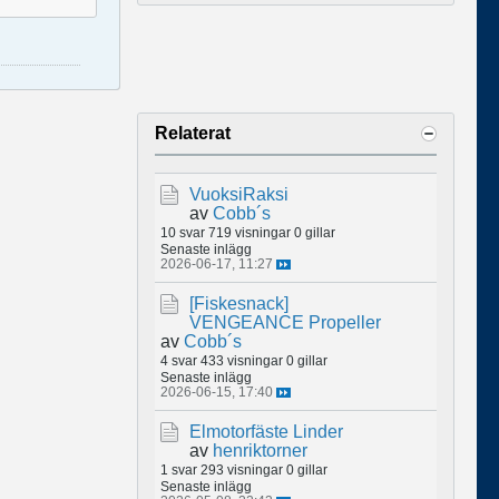
Relaterat
VuoksiRaksi
av
Cobb´s
10 svar
719 visningar
0 gillar
Senaste inlägg
2026-06-17, 11:27
[Fiskesnack]
VENGEANCE Propeller
av
Cobb´s
4 svar
433 visningar
0 gillar
Senaste inlägg
2026-06-15, 17:40
Elmotorfäste Linder
av
henriktorner
1 svar
293 visningar
0 gillar
Senaste inlägg