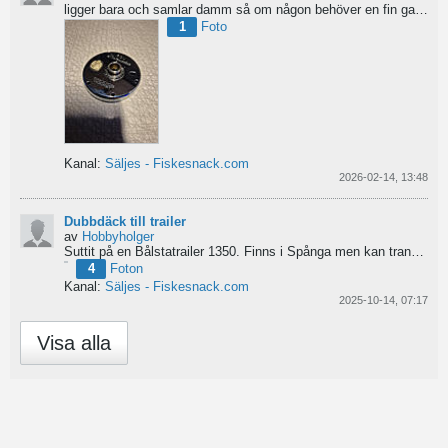
ligger bara och samlar damm så om någon behöver en fin gavel är det bara att hotja till, enklast på...
1
Foto
Kanal:
Säljes - Fiskesnack.com
2026-02-14, 13:48
Dubbdäck till trailer
av
Hobbyholger
Suttit på en Bålstatrailer 1350. Finns i Spånga men kan transporteras mot Linköping. 500kr
4
Foton
Kanal:
Säljes - Fiskesnack.com
2025-10-14, 07:17
Visa alla