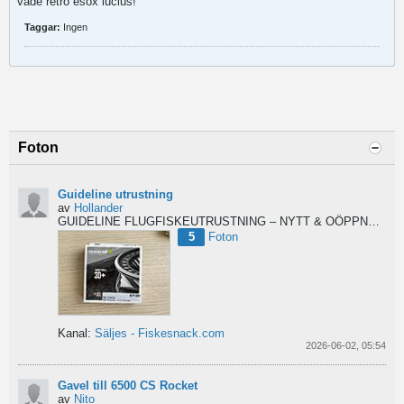
vade retro esox lucius!
Taggar:
Ingen
Foton
Guideline utrustning
av
Hollander
GUIDELINE FLUGFISKEUTRUSTNING – NYTT & OÖPPNAT
Säl
5
Foton
Kanal:
Säljes - Fiskesnack.com
2026-06-02, 05:54
Gavel till 6500 CS Rocket
av
Nito