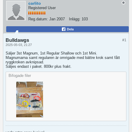
carlito
Registered User
Reg.datum:
Jan 2007
Inlägg:
103
Dela
Bulldawgs
#1
2025-05-03, 21:27
Säljer 3st Magnum, 1st Regular Shallow och 1st Mini.
Magnumarna samt regularen är omrigade med bättre krok samt fått
ryggkroken avknipsad.
​Säljes endast i paket. 800kr plus frakt.
Bifogade filer