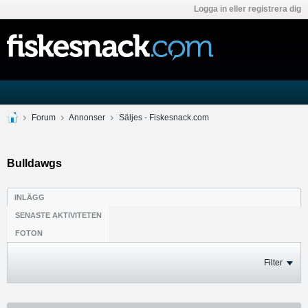
Logga in eller registrera dig
Forum
Annonser
Säljes - Fiskesnack.com
Bulldawgs
INLÄGG
SENASTE AKTIVITETEN
FOTON
Filter