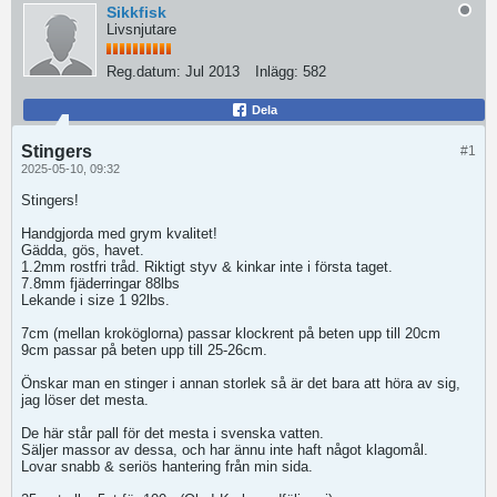
Sikkfisk
Livsnjutare
Reg.datum:
Jul 2013
Inlägg:
582
Dela
Stingers
#1
2025-05-10, 09:32
Stingers!
Handgjorda med grym kvalitet!
Gädda, gös, havet.
1.2mm rostfri tråd. Riktigt styv & kinkar inte i första taget.
7.8mm fjäderringar 88lbs
Lekande i size 1 92lbs.
7cm (mellan kroköglorna) passar klockrent på beten upp till 20cm
9cm passar på beten upp till 25-26cm.
Önskar man en stinger i annan storlek så är det bara att höra av sig,
jag löser det mesta.
De här står pall för det mesta i svenska vatten.
Säljer massor av dessa, och har ännu inte haft något klagomål.
Lovar snabb & seriös hantering från min sida.