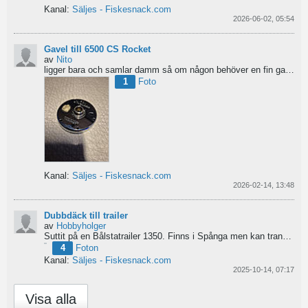
Kanal:
Säljes - Fiskesnack.com
2026-06-02, 05:54
Gavel till 6500 CS Rocket
av
Nito
ligger bara och samlar damm så om någon behöver en fin gavel är det bara att hotja till, enklast på...
1
Foto
Kanal:
Säljes - Fiskesnack.com
2026-02-14, 13:48
Dubbdäck till trailer
av
Hobbyholger
Suttit på en Bålstatrailer 1350. Finns i Spånga men kan transporteras mot Linköping. 500kr
4
Foton
Kanal:
Säljes - Fiskesnack.com
2025-10-14, 07:17
Visa alla