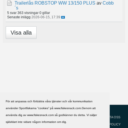
Trailerlås ROBSTOP WW 13/150 PLUS
av
Cobb
´s
5 svar
363 visningar
0 gillar
Senaste inlägg
2026-06-15, 17:39
Visa alla
För att anpassa och förbättra våra tjänster och vår kommunikation
använder Sportfiskarna ”cookies” på www.fiskesnack.com.Genom att
HJÄLP
Svenska
använda dig av www.fiskesnack.com så godkänner du detta. Vi säljer
KONTAKTA OSS
självklart inte vidare någon information om dig.
COOKIEPOLICY