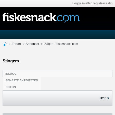
Logga in eller registrera dig
Forum
Annonser
Säljes - Fiskesnack.com
Stingers
INLÄGG
SENASTE AKTIVITETEN
FOTON
Filter