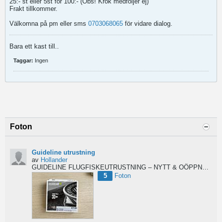
25:- st eller 5st för 100:- (Obs! Krok medföljer ej)
Frakt tillkommer.​
Välkomna på pm eller sms
0703068065
för vidare dialog.
Bara ett kast till..
Taggar:
Ingen
Foton
Guideline utrustning
av
Hollander
GUIDELINE FLUGFISKEUTRUSTNING – NYTT & OÖPPNAT
Säl
5
Foton