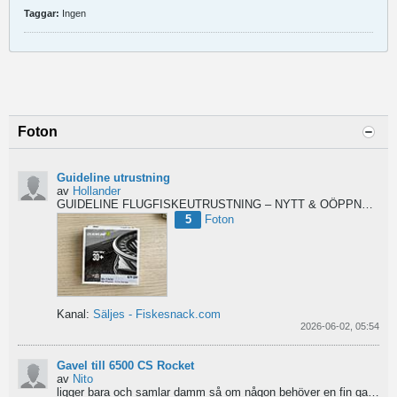
Taggar:
Ingen
Foton
Guideline utrustning
av
Hollander
GUIDELINE FLUGFISKEUTRUSTNING – NYTT & OÖPPNAT
Säl
5
Foton
Kanal:
Säljes - Fiskesnack.com
2026-06-02, 05:54
Gavel till 6500 CS Rocket
av
Nito
ligger bara och samlar damm så om någon behöver en fin gavel är det bara att hotja till, enklast på...