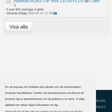
Trailerlås ROBSTOP WW 13/150 PLUS
av
Cobb
´s
5 svar
364 visningar
0 gillar
Senaste inlägg
2026-06-15, 17:39
Visa alla
För att anpassa och förbättra våra tjänster och vår kommunikation
använder Sportfiskarna ”cookies” på www.fiskesnack.com.Genom att
HJÄLP
Svenska
använda dig av www.fiskesnack.com så godkänner du detta. Vi säljer
KONTAKTA OSS
självklart inte vidare någon information om dig.
COOKIEPOLICY
Klicka här för att läsa mer om cookies och hur du tackar nej till dem.