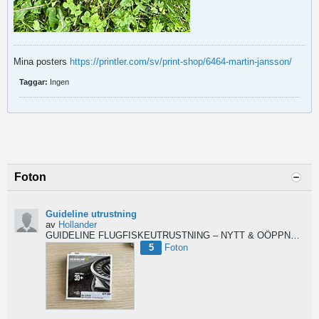
Mina posters
https://printler.com/sv/print-shop/6464-martin-jansson/
Taggar:
Ingen
Foton
Guideline utrustning
av
Hollander
GUIDELINE FLUGFISKEUTRUSTNING – NYTT & OÖPPNAT
Säl
5
Foton