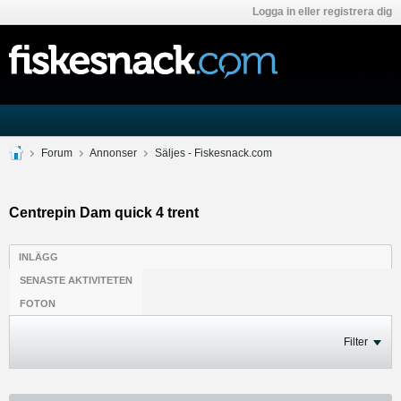
Logga in eller registrera dig
Forum
Annonser
Säljes - Fiskesnack.com
Centrepin Dam quick 4 trent
INLÄGG
SENASTE AKTIVITETEN
FOTON
Filter