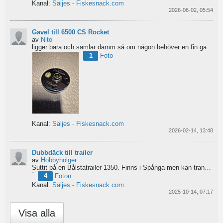
Kanal:
Säljes - Fiskesnack.com
2026-06-02, 05:54
Gavel till 6500 CS Rocket
av
Nito
ligger bara och samlar damm så om någon behöver en fin gavel är det bara att hotja till, enklast på...
1
Foto
Kanal:
Säljes - Fiskesnack.com
2026-02-14, 13:48
Dubbdäck till trailer
av
Hobbyholger
Suttit på en Bålstatrailer 1350. Finns i Spånga men kan transporteras mot Linköping. 500kr
4
Foton
Kanal:
Säljes - Fiskesnack.com
2025-10-14, 07:17
Visa alla