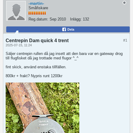
-martin-
Småfiskare
Reg.datum:
Sep 2010
Inlägg:
132
Dela
Centrepin Dam quick 4 trent
#1
2025-07-15, 11:24
Säljer centrepin rullen då jag insett att den bara var en gateway drog
till flugfisket då jag trottade med flugor ^_^
fint skick, använd enstaka tillfällen.
800kr + frakt? Nypris runt 1200kr