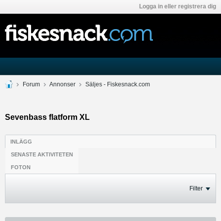
Logga in eller registrera dig
Forum
Annonser
Säljes - Fiskesnack.com
Sevenbass flatform XL
INLÄGG
SENASTE AKTIVITETEN
FOTON
Filter