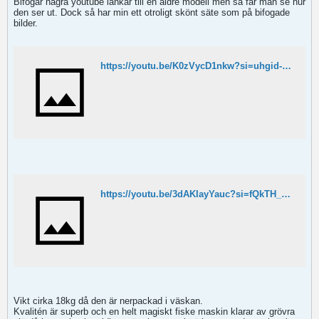
Bifogar några youtube länkar till en äldre modell men så får man se hur
den ser ut. Dock så har min ett otroligt skönt säte som på bifogade
bilder.
https://youtu.be/K0zVycD1nkw?si=uhgid-eaGwNQwBR8
https://youtu.be/3dAKIayYauc?si=fQkTH_P-C8hDfLF6
Vikt cirka 18kg då den är nerpackad i väskan.
Kvalitén är superb och en helt magiskt fiske maskin klarar av grövra