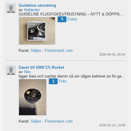
Guideline utrustning
av
Hollander
GUIDELINE FLUGFISKEUTRUSTNING – NYTT & OÖPPNAT
Säl
5
Foton
Kanal:
Säljes - Fiskesnack.com
2026-06-02, 05:54
Gavel till 6500 CS Rocket
av
Nito
ligger bara och samlar damm så om någon behöver en fin gavel är det bara att hotja till, enklast på...
1
Foto
Kanal:
Säljes - Fiskesnack.com
2026-02-14, 13:48