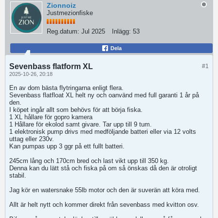
Zionnoiz
Justmezionfiske
Reg.datum:
Jul 2025
Inlägg:
53
Dela
Sevenbass flatform XL
#1
2025-10-26, 20:18
En av dom bästa flytringarna enligt flera.
Sevenbass flatfloat XL helt ny och oanvänd med full garanti 1 år på
den.
I köpet ingår allt som behövs för att börja fiska.
1 XL hållare för gopro kamera
1 Hållare för ekolod samt givare. Tar upp till 9 tum.
1 elektronisk pump drivs med medföljande batteri eller via 12 volts
uttag eller 230v.
Kan pumpas upp 3 ggr på ett fullt batteri.
245cm lång och 170cm bred och last vikt upp till 350 kg.
Denna kan du lätt stå och fiska på om så önskas då den är otroligt
stabil.
Jag kör en watersnake 55lb motor och den är suverän att köra med.
Allt är helt nytt och kommer direkt från sevenbass med kvitton osv.