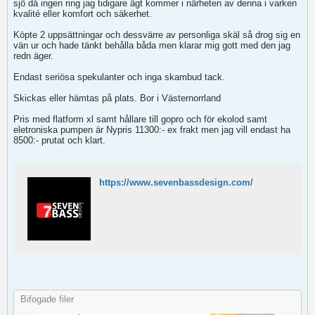
sjö då ingen ring jag tidigare ägt kommer i närheten av denna i varken
kvalité eller komfort och säkerhet.
Köpte 2 uppsättningar och dessvärre av personliga skäl så drog sig en
vän ur och hade tänkt behålla båda men klarar mig gott med den jag
redn äger.
Endast seriösa spekulanter och inga skambud tack.
Skickas eller hämtas på plats. Bor i Västernorrland
Pris med flatform xl samt hållare till gopro och för ekolod samt
eletroniska pumpen är Nypris 11300:- ex frakt men jag vill endast ha
8500:- prutat och klart.
https://www.sevenbassdesign.com/
Bifogade filer