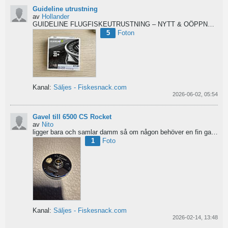
Guideline utrustning
av
Hollander
GUIDELINE FLUGFISKEUTRUSTNING – NYTT & OÖPPNAT
Säl
5
Foton
Kanal:
Säljes - Fiskesnack.com
2026-06-02, 05:54
Gavel till 6500 CS Rocket
av
Nito
ligger bara och samlar damm så om någon behöver en fin gavel är det bara att hotja till, enklast på...
1
Foto
Kanal:
Säljes - Fiskesnack.com
2026-02-14, 13:48