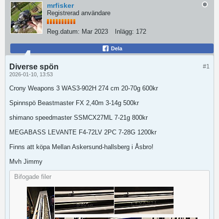
mrfisker
Registrerad användare
Reg.datum:
Mar 2023
Inlägg:
172
Dela
Diverse spön
#1
2026-01-10, 13:53
Crony Weapons 3 WAS3-902H 274 cm 20-70g 600kr
Spinnspö Beastmaster FX 2,40m 3-14g 500kr
shimano speedmaster SSMCX27ML 7-21g 800kr
MEGABASS LEVANTE F4-72LV 2PC 7-28G 1200kr
Finns att köpa Mellan Askersund-hallsberg i Åsbro!
Mvh Jimmy
Bifogade filer