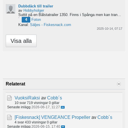
Dubbdäck till trailer
av
Hobbyholger
Suttit på en Bålstatrailer 1350. Finns i Spånga men kan transporteras mot Linköping. 500kr
4
Foton
Kanal:
Säljes - Fiskesnack.com
2025-10-14, 07:17
Visa alla
Relaterat
VuoksiRaksi
av
Cobb´s
10 svar
719 visningar
0 gillar
Senaste inlägg
2026-06-17, 11:27
[Fiskesnack]
VENGEANCE Propeller
av
Cobb´s
4 svar
433 visningar
0 gillar
Senaste inlägg
2026-06-15, 17:40