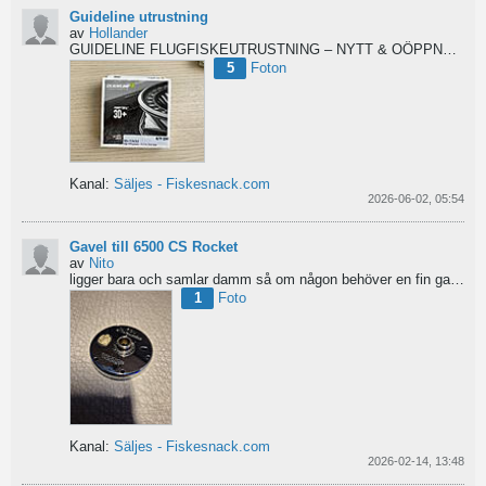
Guideline utrustning
av
Hollander
GUIDELINE FLUGFISKEUTRUSTNING – NYTT & OÖPPNAT
Säl
5
Foton
Kanal:
Säljes - Fiskesnack.com
2026-06-02, 05:54
Gavel till 6500 CS Rocket
av
Nito
ligger bara och samlar damm så om någon behöver en fin gavel är det bara att hotja till, enklast på...
1
Foto
Kanal:
Säljes - Fiskesnack.com
2026-02-14, 13:48