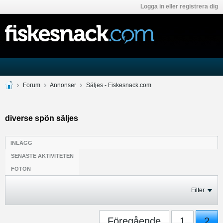
Logga in eller registrera dig
Forum
Annonser
Säljes - Fiskesnack.com
diverse spön säljes
INLÄGG
SENASTE AKTIVITETEN
FOTON
Filter
Föregående
1
2