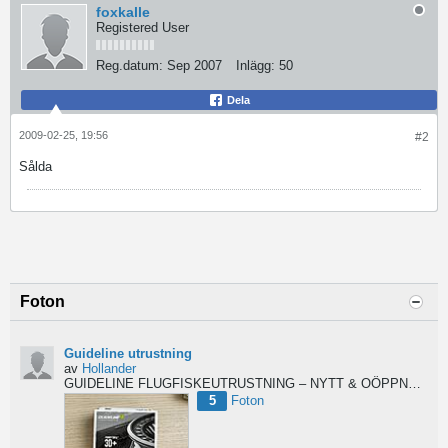
foxkalle
Registered User
Reg.datum:
Sep 2007
Inlägg:
50
Dela
2009-02-25, 19:56
#2
Sålda
Foton
Guideline utrustning
av
Hollander
GUIDELINE FLUGFISKEUTRUSTNING – NYTT & OÖPPNAT
Säl
5
Foton