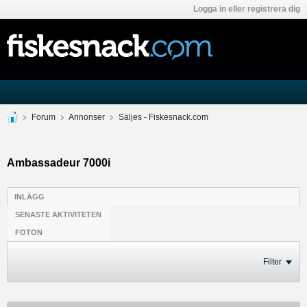
Logga in eller registrera dig
Forum
Annonser
Säljes - Fiskesnack.com
Ambassadeur 7000i
INLÄGG
SENASTE AKTIVITETEN
FOTON
Filter