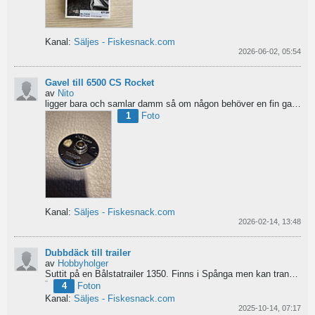
Kanal:
Säljes - Fiskesnack.com
2026-06-02, 05:54
Gavel till 6500 CS Rocket
av
Nito
ligger bara och samlar damm så om någon behöver en fin gavel är det bara att hotja till, enklast på...
1
Foto
Kanal:
Säljes - Fiskesnack.com
2026-02-14, 13:48
Dubbdäck till trailer
av
Hobbyholger
Suttit på en Bålstatrailer 1350. Finns i Spånga men kan transporteras mot Linköping. 500kr
4
Foton
Kanal:
Säljes - Fiskesnack.com
2025-10-14, 07:17