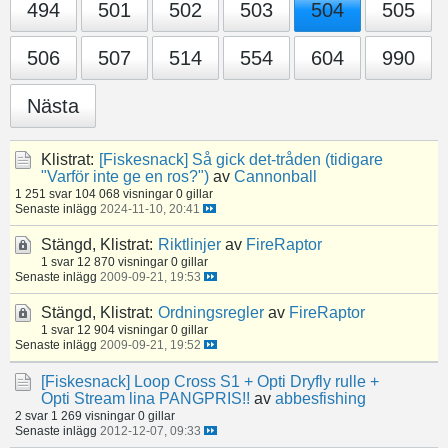
494
501
502
503
504
505
506
507
514
554
604
990
Nästa
Klistrat:
[Fiskesnack]
Så gick det-tråden (tidigare
"Varför inte ge en ros?")
av
Cannonball
1 251 svar
104 068 visningar
0 gillar
Senaste inlägg
2024-11-10, 20:41
Stängd, Klistrat:
Riktlinjer
av
FireRaptor
1 svar
12 870 visningar
0 gillar
Senaste inlägg
2009-09-21, 19:53
Stängd, Klistrat:
Ordningsregler
av
FireRaptor
1 svar
12 904 visningar
0 gillar
Senaste inlägg
2009-09-21, 19:52
[Fiskesnack]
Loop Cross S1 + Opti Dryfly rulle +
Opti Stream lina PANGPRIS!!
av
abbesfishing
2 svar
1 269 visningar
0 gillar
Senaste inlägg
2012-12-07, 09:33