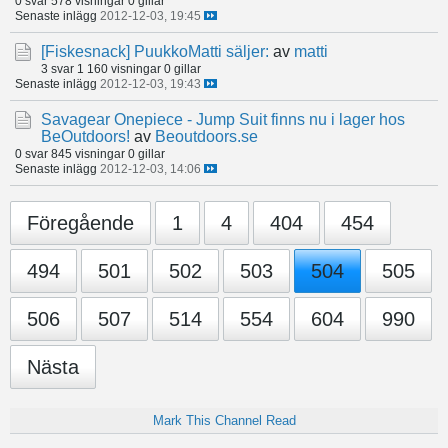
0 svar
578 visningar
0 gillar
Senaste inlägg
2012-12-03, 19:45
[Fiskesnack]
PuukkoMatti säljer:
av
matti
3 svar
1 160 visningar
0 gillar
Senaste inlägg
2012-12-03, 19:43
Savagear Onepiece - Jump Suit finns nu i lager hos
BeOutdoors!
av
Beoutdoors.se
0 svar
845 visningar
0 gillar
Senaste inlägg
2012-12-03, 14:06
Föregående
1
4
404
454
494
501
502
503
504
505
506
507
514
554
604
990
Nästa
Mark This Channel Read