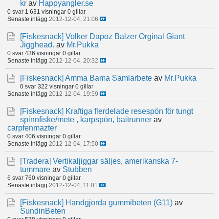
kr
av
Happyangler.se
0 svar
1 631 visningar
0 gillar
Senaste inlägg
2012-12-04, 21:06
[Fiskesnack]
Volker Dapoz Balzer Orginal Giant
Jigghead.
av
Mr.Pukka
0 svar
436 visningar
0 gillar
Senaste inlägg
2012-12-04, 20:32
[Fiskesnack]
Amma Bama Samlarbete
av
Mr.Pukka
0 svar
322 visningar
0 gillar
Senaste inlägg
2012-12-04, 19:59
[Fiskesnack]
Kraftiga flerdelade resespön för tungt
spinnfiske/mete , karpspön, baitrunner
av
carpfenmazter
0 svar
406 visningar
0 gillar
Senaste inlägg
2012-12-04, 17:50
[Tradera]
Vertikaljiggar säljes, amerikanska 7-
tummare
av
Stubben
6 svar
760 visningar
0 gillar
Senaste inlägg
2012-12-04, 11:01
[Fiskesnack]
Handgjorda gummibeten (G11)
av
SundinBeten