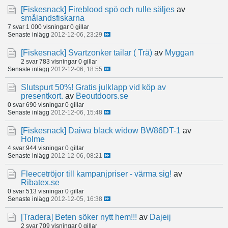
[Fiskesnack]
Fireblood spö och rulle säljes
av
smålandsfiskarna
7 svar
1 000 visningar
0 gillar
Senaste inlägg
2012-12-06, 23:29
[Fiskesnack]
Svartzonker tailar ( Trä)
av
Myggan
2 svar
783 visningar
0 gillar
Senaste inlägg
2012-12-06, 18:55
Slutspurt 50%! Gratis julklapp vid köp av
presentkort.
av
Beoutdoors.se
0 svar
690 visningar
0 gillar
Senaste inlägg
2012-12-06, 15:48
[Fiskesnack]
Daiwa black widow BW86DT-1
av
Holme
4 svar
944 visningar
0 gillar
Senaste inlägg
2012-12-06, 08:21
Fleecetröjor till kampanjpriser - värma sig!
av
Ribatex.se
0 svar
513 visningar
0 gillar
Senaste inlägg
2012-12-05, 16:38
[Tradera]
Beten söker nytt hem!!!
av
Dajeij
2 svar
709 visningar
0 gillar