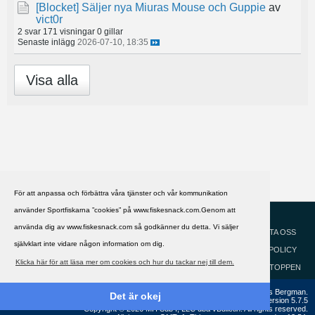
[Blocket]
Säljer nya Miuras Mouse och Guppie
av
vict0r
2 svar
171 visningar
0 gillar
Senaste inlägg
2026-07-10, 18:35
Visa alla
För att anpassa och förbättra våra tjänster och vår kommunikation
använder Sportfiskarna ”cookies” på www.fiskesnack.com.Genom att
HJÄLP
Svenska
använda dig av www.fiskesnack.com så godkänner du detta. Vi säljer
KONTAKTA OSS
självklart inte vidare någon information om dig.
COOKIEPOLICY
Klicka här för att läsa mer om cookies och hur du tackar nej till dem.
GÅ TILL TOPPEN
Copyright ©2002 - 2021, FiskeSnack.com. Grundad 2002 av Anders Bergman.
Det är okej
Powered by
vBulletin®
Version 5.7.5
Copyright © 2026 MH Sub I, LLC dba vBulletin. All rights reserved.