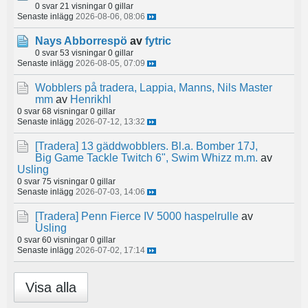
0 svar
21 visningar
0 gillar
Senaste inlägg
2026-08-06, 08:06
Nays Abborrespö
av
fytric
0 svar
53 visningar
0 gillar
Senaste inlägg
2026-08-05, 07:09
Wobblers på tradera, Lappia, Manns, Nils Master
mm
av
Henrikhl
0 svar
68 visningar
0 gillar
Senaste inlägg
2026-07-12, 13:32
[Tradera]
13 gäddwobblers. Bl.a. Bomber 17J,
Big Game Tackle Twitch 6", Swim Whizz m.m.
av
Usling
0 svar
75 visningar
0 gillar
Senaste inlägg
2026-07-03, 14:06
[Tradera]
Penn Fierce IV 5000 haspelrulle
av
Usling
0 svar
60 visningar
0 gillar
Senaste inlägg
2026-07-02, 17:14
Visa alla