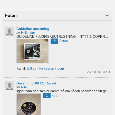
Foton
Guideline utrustning
av
Hollander
GUIDELINE FLUGFISKEUTRUSTNING – NYTT & OÖPPNAT
Säl
5
Foton
Kanal:
Säljes - Fiskesnack.com
2026-06-02, 05:54
Gavel till 6500 CS Rocket
av
Nito
ligger bara och samlar damm så om någon behöver en fin gavel är det bara att hotja till, enklast på...
1
Foto