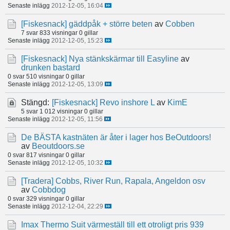
Senaste inlägg
2012-12-05, 16:04
[Fiskesnack]
gäddpåk + större beten
av
Cobben
7 svar
833 visningar
0 gillar
Senaste inlägg
2012-12-05, 15:23
[Fiskesnack]
Nya stänkskärmar till Easyline
av
drunken bastard
0 svar
510 visningar
0 gillar
Senaste inlägg
2012-12-05, 13:09
Stängd:
[Fiskesnack]
Revo inshore L
av
KimE
5 svar
1 012 visningar
0 gillar
Senaste inlägg
2012-12-05, 11:56
De BÄSTA kastnäten är åter i lager hos BeOutdoors!
av
Beoutdoors.se
0 svar
817 visningar
0 gillar
Senaste inlägg
2012-12-05, 10:32
[Tradera]
Cobbs, River Run, Rapala, Angeldon osv
av
Cobbdog
0 svar
329 visningar
0 gillar
Senaste inlägg
2012-12-04, 22:29
Imax Thermo Suit värmeställ till ett otroligt pris 939