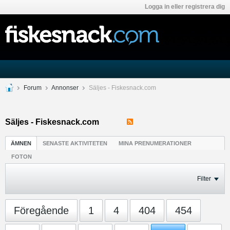
Logga in eller registrera dig
Forum
Annonser
Säljes - Fiskesnack.com
Säljes - Fiskesnack.com
ÄMNEN
SENASTE AKTIVITETEN
MINA PRENUMERATIONER
FOTON
Filter
Föregående
1
4
404
454