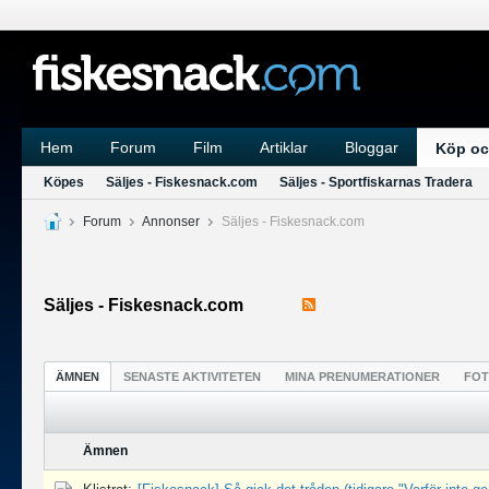
Hem
Forum
Film
Artiklar
Bloggar
Köp oc
Köpes
Säljes - Fiskesnack.com
Säljes - Sportfiskarnas Tradera
Forum
Annonser
Säljes - Fiskesnack.com
Säljes - Fiskesnack.com
ÄMNEN
SENASTE AKTIVITETEN
MINA PRENUMERATIONER
FO
Ämnen