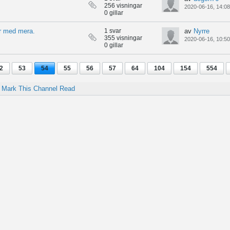
256 visningar
2020-06-16, 14:08
0 gillar
ar med mera.
1 svar
av
Nyrre
355 visningar
2020-06-16, 10:50
0 gillar
2
53
54
55
56
57
64
104
154
554
Mark This Channel Read