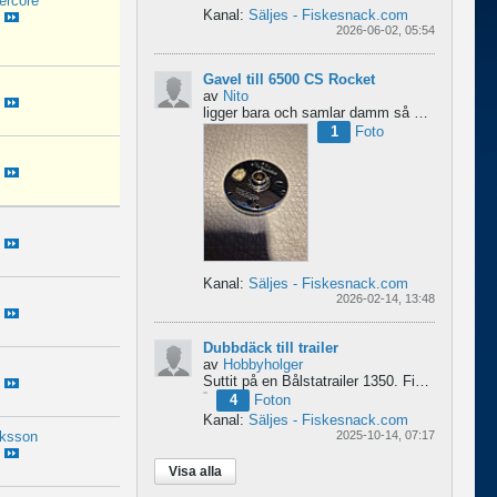
ercore
Kanal:
Säljes - Fiskesnack.com
2026-06-02, 05:54
Gavel till 6500 CS Rocket
av
Nito
ligger bara och samlar damm så om någon behöver en fin gavel är det bara att hotja till, enklast på...
1
Foto
Kanal:
Säljes - Fiskesnack.com
2026-02-14, 13:48
Dubbdäck till trailer
av
Hobbyholger
Suttit på en Bålstatrailer 1350. Finns i Spånga men kan transporteras mot Linköping. 500kr
4
Foton
Kanal:
Säljes - Fiskesnack.com
iksson
2025-10-14, 07:17
Visa alla