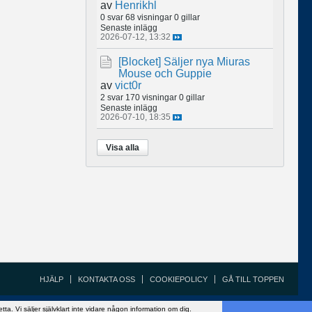
av
Henrikhl
0 svar
68 visningar
0 gillar
Senaste inlägg
2026-07-12, 13:32
[Blocket]
Säljer nya Miuras
Mouse och Guppie
av
vict0r
2 svar
170 visningar
0 gillar
Senaste inlägg
2026-07-10, 18:35
Visa alla
HJÄLP
KONTAKTA OSS
COOKIEPOLICY
GÅ TILL TOPPEN
Copyright ©2002 - 2021, FiskeSnack.com. Grundad 2002 av Anders Bergman.
 Vi säljer självklart inte vidare någon information om dig.