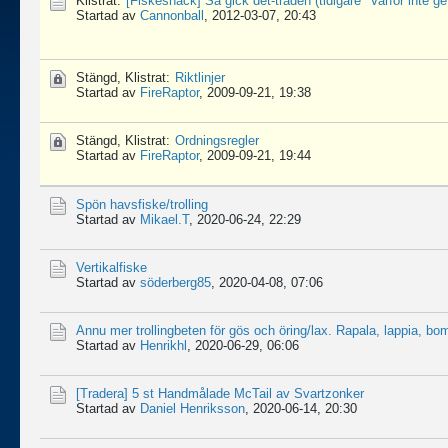
Klistrat:
[Fiskesnack]
Så gick det-tråden (tidigare "Varför inte ge
Startad av
Cannonball
,
2012-03-07, 20:43
Stängd, Klistrat:
Riktlinjer
Startad av
FireRaptor
,
2009-09-21, 19:38
Stängd, Klistrat:
Ordningsregler
Startad av
FireRaptor
,
2009-09-21, 19:44
Spön havsfiske/trolling
Startad av
Mikael.T
,
2020-06-24, 22:29
Vertikalfiske
Startad av
söderberg85
,
2020-04-08, 07:06
Annu mer trollingbeten för gös och öring/lax. Rapala, lappia, bo
Startad av
Henrikhl
,
2020-06-29, 06:06
[Tradera]
5 st Handmålade McTail av Svartzonker
Startad av
Daniel Henriksson
,
2020-06-14, 20:30