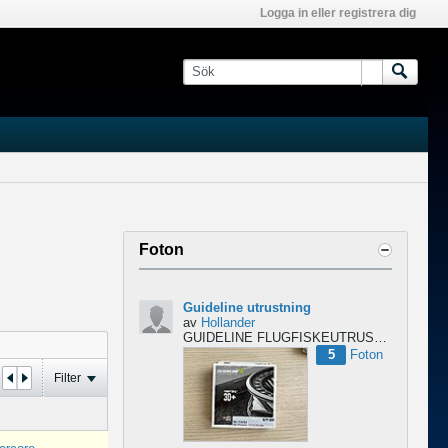
Logga in eller registrera dig
Foton
Guideline utrustning
av
Hollander
GUIDELINE FLUGFISKEUTRUSTNING – NYTT & OÖPPNAT
5
Foton
Filter