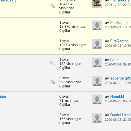
 en ros?")
1 251 svar
av
Piscantur st
104 004
2024-11-10, 20:41
visningar
0 gillar
1 svar
av
FireRaptor
12 870 visningar
2009-09-21, 19:53
0 gillar
1 svar
av
FireRaptor
12 904 visningar
2009-09-21, 19:52
0 gillar
1 svar
av
hanzet
155 visningar
2020-07-01, 09:10
0 gillar
9 svar
av
söderberg85
596 visningar
2020-06-29, 12:56
0 gillar
mber
0 svar
av
Henrikhl
71 visningar
2020-06-29, 06:06
0 gillar
2 svar
av
Daniel Henr
155 visningar
2020-06-26, 22:28
0 gillar