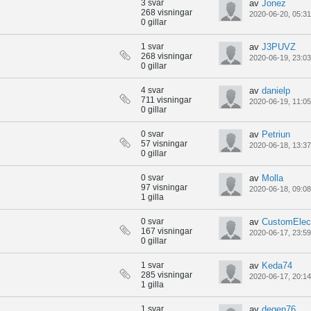
3 svar
av
Jonez
268 visningar
2020-06-20, 05:31
0 gillar
1 svar
av
J3PUVZ
268 visningar
2020-06-19, 23:03
0 gillar
4 svar
av
danielp
711 visningar
2020-06-19, 11:05
0 gillar
0 svar
av
Petriun
57 visningar
2020-06-18, 13:37
0 gillar
0 svar
av
Molla
97 visningar
2020-06-18, 09:08
1 gilla
0 svar
av
CustomElec
167 visningar
2020-06-17, 23:59
0 gillar
1 svar
av
Keda74
285 visningar
2020-06-17, 20:14
1 gilla
1 svar
av
degen76