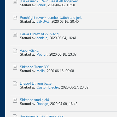
[Fiskesnack]
Revo Beast 40 högervev
Startad av
Jonez
,
2020-06-05, 15:50
Perchfight revo4x combo- twitch and jerk
Startad av
J3PUVZ
,
2020-06-16, 20:40
Daiwa Prorex AGS 7-32 g
Startad av
danielp
,
2020-06-04, 16:41
Vapenväska
Startad av
Petriun
,
2020-06-18, 13:37
Shimano Tranx 300
Startad av
Molla
,
2020-06-18, 09:08
Lifepo4 Lithium batteri
Startad av
CustomElectro
,
2020-06-17, 23:59
Shimano stadig ci4
Startad av
Robage
,
2020-04-09, 16:42
[Fiskesnack]
Shimano slx dc