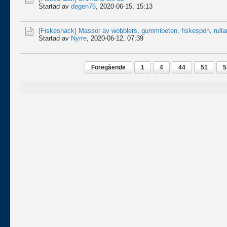
Startad av
degen76
,
2020-06-15, 15:13
[Fiskesnack]
Massor av wobblers, gummibeten, fiskespön, rull
Startad av
Nyrre
,
2020-06-12, 07:39
Föregående
1
4
44
51
5