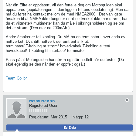
Når din Elite er oppdatert, vil den fortelle deg om Motorguiden skal
oppdateres (oppdateringen til den ligger i Elitens oppdatering). Men da
må du først ha kontakt mellom de med NMEA2000.
Det vanligste
årsaken til at NMEA ikke fungerer er at nettverket ikke har strøm, har
du et viltmeter/ multimeter kan du måle i sikringsholderen og se om
det er strøm. (Den drar ca 200mAh.)
Andre årsaker er feil kobling. Du MÅ ha en terminator i hver enda av
nettverket. Dvs ditt nettverk ser omtrent slik ut:
terminator/ T-kobling m strøm/ hovedkabel/ T-kobling eliten/
hovedkabel/ T-kobling til interface/ terminator.
Pass på at Motorguiden har strøm og står nedfelt når du tester. (Du
skal egentlig se den når den er oppfelt også.)
Team Colibri
rasmusennn
Registered User
Reg.datum:
Mar 2015
Inlägg:
12
Dela