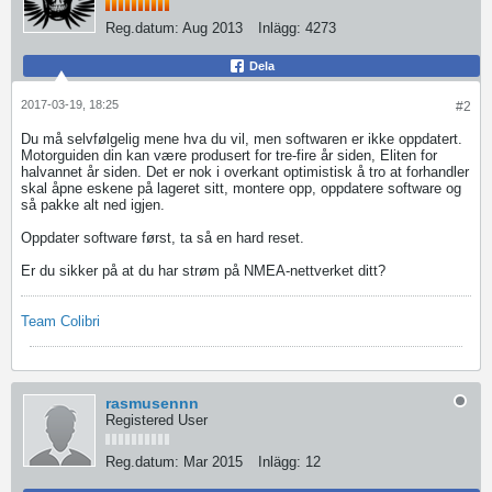
Reg.datum:
Aug 2013
Inlägg:
4273
Dela
2017-03-19, 18:25
#2
Du må selvfølgelig mene hva du vil, men softwaren er ikke oppdatert.
Motorguiden din kan være produsert for tre-fire år siden, Eliten for
halvannet år siden. Det er nok i overkant optimistisk å tro at forhandler
skal åpne eskene på lageret sitt, montere opp, oppdatere software og
så pakke alt ned igjen.
Oppdater software først, ta så en hard reset.
Er du sikker på at du har strøm på NMEA-nettverket ditt?
Team Colibri
rasmusennn
Registered User
Reg.datum:
Mar 2015
Inlägg:
12