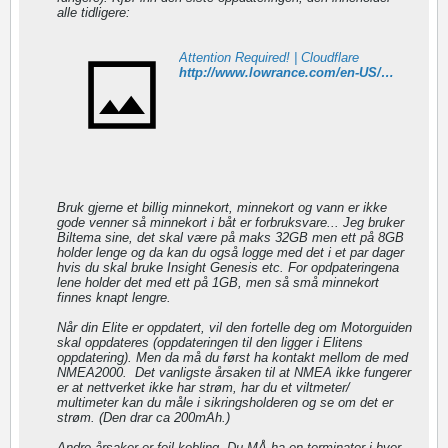
alle tidligere:
Attention Required! | Cloudflare
http://www.lowrance.com/en-US/Software-Updates/Elite-Ti-Software-Upgrade-v-25/
Bruk gjerne et billig minnekort, minnekort og vann er ikke
gode venner så minnekort i båt er forbruksvare... Jeg bruker
Biltema sine, det skal være på maks 32GB men ett på 8GB
holder lenge og da kan du også logge med det i et par dager
hvis du skal bruke Insight Genesis etc. For opdpateringena
lene holder det med ett på 1GB, men så små minnekort
finnes knapt lengre.
Når din Elite er oppdatert, vil den fortelle deg om Motorguiden
skal oppdateres (oppdateringen til den ligger i Elitens
oppdatering). Men da må du først ha kontakt mellom de med
NMEA2000.
Det vanligste årsaken til at NMEA ikke fungerer
er at nettverket ikke har strøm, har du et viltmeter/
multimeter kan du måle i sikringsholderen og se om det er
strøm. (Den drar ca 200mAh.)
Andre årsaker er feil kobling. Du MÅ ha en terminator i hver