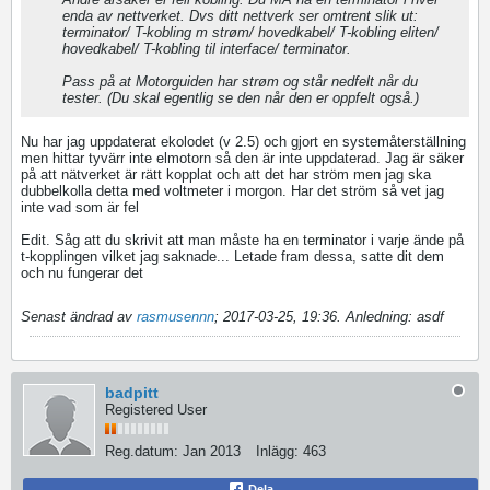
enda av nettverket. Dvs ditt nettverk ser omtrent slik ut:
terminator/ T-kobling m strøm/ hovedkabel/ T-kobling eliten/
hovedkabel/ T-kobling til interface/ terminator.
Pass på at Motorguiden har strøm og står nedfelt når du
tester. (Du skal egentlig se den når den er oppfelt også.)
Nu har jag uppdaterat ekolodet (v 2.5) och gjort en systemåterställning
men hittar tyvärr inte elmotorn så den är inte uppdaterad. Jag är säker
på att nätverket är rätt kopplat och att det har ström men jag ska
dubbelkolla detta med voltmeter i morgon. Har det ström så vet jag
inte vad som är fel
Edit. Såg att du skrivit att man måste ha en terminator i varje ände på
t-kopplingen vilket jag saknade... Letade fram dessa, satte dit dem
och nu fungerar det
Senast ändrad av
rasmusennn
;
2017-03-25, 19:36
.
Anledning:
asdf
badpitt
Registered User
Reg.datum:
Jan 2013
Inlägg:
463
Dela