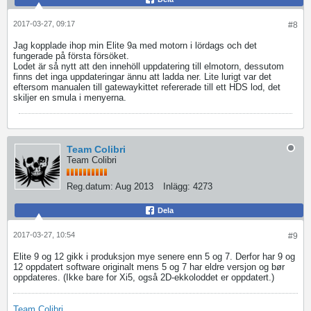
2017-03-27, 09:17
#8
Jag kopplade ihop min Elite 9a med motorn i lördags och det
fungerade på första försöket.
Lodet är så nytt att den innehöll uppdatering till elmotorn, dessutom
finns det inga uppdateringar ännu att ladda ner. Lite lurigt var det
eftersom manualen till gatewaykittet refererade till ett HDS lod, det
skiljer en smula i menyerna.
Team Colibri
Team Colibri
Reg.datum:
Aug 2013
Inlägg:
4273
Dela
2017-03-27, 10:54
#9
Elite 9 og 12 gikk i produksjon mye senere enn 5 og 7. Derfor har 9 og
12 oppdatert software originalt mens 5 og 7 har eldre versjon og bør
oppdateres. (Ikke bare for Xi5, også 2D-ekkoloddet er oppdatert.)
Team Colibri