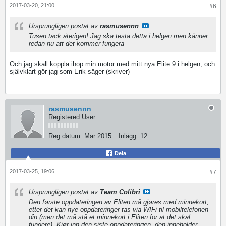
2017-03-20, 21:00
#6
Ursprungligen postat av
rasmusennn
Tusen tack återigen! Jag ska testa detta i helgen men känner
redan nu att det kommer fungera
Och jag skall koppla ihop min motor med mitt nya Elite 9 i helgen, och
självklart gör jag som Erik säger (skriver)
rasmusennn
Registered User
Reg.datum:
Mar 2015
Inlägg:
12
Dela
2017-03-25, 19:06
#7
Ursprungligen postat av
Team Colibri
Den første oppdateringen av Eliten må gjøres med minnekort,
etter det kan nye oppdateringer tas via WIFi til mobiltelefonen
din (men det må stå et minnekort i Eliten for at det skal
fungere). Kjør inn den siste oppdateringen, den inneholder