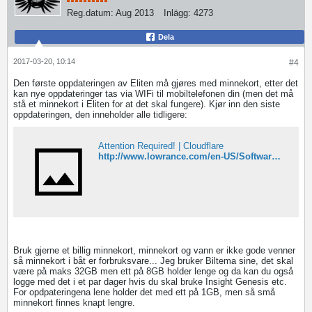
Reg.datum:
Aug 2013
Inlägg:
4273
Dela
2017-03-20, 10:14
#4
Den første oppdateringen av Eliten må gjøres med minnekort, etter det
kan nye oppdateringer tas via WIFi til mobiltelefonen din (men det må
stå et minnekort i Eliten for at det skal fungere). Kjør inn den siste
oppdateringen, den inneholder alle tidligere:
Attention Required! | Cloudflare
http://www.lowrance.com/en-US/Software-Updates/Elite-Ti-Software-Upgrade-v-25/
Bruk gjerne et billig minnekort, minnekort og vann er ikke gode venner
så minnekort i båt er forbruksvare... Jeg bruker Biltema sine, det skal
være på maks 32GB men ett på 8GB holder lenge og da kan du også
logge med det i et par dager hvis du skal bruke Insight Genesis etc.
For opdpateringena lene holder det med ett på 1GB, men så små
minnekort finnes knapt lengre.