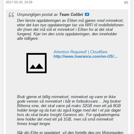
2017-03-20, 19:39
#5
Ursprungligen postat av
Team Colibri
Den første oppdateringen av Eliten må gjøres med minnekort,
etter det kan nye oppdateringer tas via WIFi til mobiltelefonen
din (men det må stå et minnekort i Eliten for at det skal
fungere). Kjør inn den siste oppdateringen, den inneholder
alle tidligere:
Attention Required! | Cloudflare
http://www.lowrance.com/en-US/Software-Updates/Elite-Ti-Software-Upgrade-v-25/
Bruk gjerne et billig minnekort, minnekort og vann er ikke
gode venner så minnekort i båt er forbruksvare... Jeg bruker
Biltema sine, det skal være på maks 32GB men ett på 8GB
holder lenge og da kan du også logge med det i et par dager
hvis du skal bruke Insight Genesis etc. For opdpateringena
lene holder det med ett på 1GB, men så små minnekort
finnes knapt lengre.
Når din Elite er oppdatert, vil den fortelle deg om Motorguiden