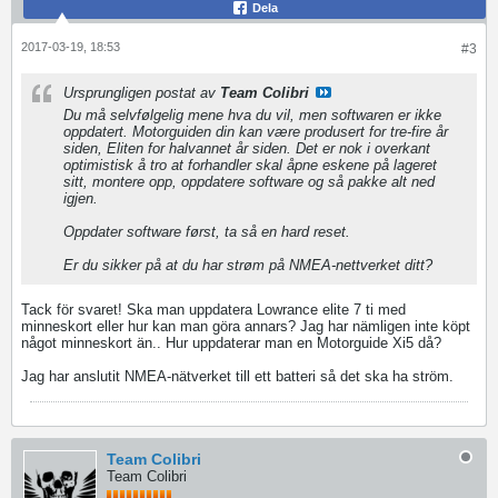
Dela
2017-03-19, 18:53
#3
Ursprungligen postat av
Team Colibri
Du må selvfølgelig mene hva du vil, men softwaren er ikke
oppdatert. Motorguiden din kan være produsert for tre-fire år
siden, Eliten for halvannet år siden. Det er nok i overkant
optimistisk å tro at forhandler skal åpne eskene på lageret
sitt, montere opp, oppdatere software og så pakke alt ned
igjen.
Oppdater software først, ta så en hard reset.
Er du sikker på at du har strøm på NMEA-nettverket ditt?
Tack för svaret! Ska man uppdatera Lowrance elite 7 ti med
minneskort eller hur kan man göra annars? Jag har nämligen inte köpt
något minneskort än.. Hur uppdaterar man en Motorguide Xi5 då?
Jag har anslutit NMEA-nätverket till ett batteri så det ska ha ström.
Team Colibri
Team Colibri