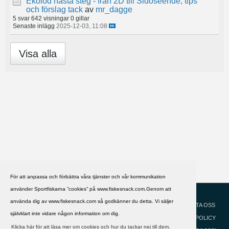
Ekolod nästa steg - från 2D till Sidoseende, tips
och förslag tack
av
mr_dagge
5 svar
642 visningar
0 gillar
Senaste inlägg
2025-12-03, 11:08
Visa alla
För att anpassa och förbättra våra tjänster och vår kommunikation
använder Sportfiskarna ”cookies” på www.fiskesnack.com.Genom att
HJÄLP
Svenska
använda dig av www.fiskesnack.com så godkänner du detta. Vi säljer
KONTAKTA OSS
självklart inte vidare någon information om dig.
COOKIEPOLICY
Klicka här för att läsa mer om cookies och hur du tackar nej till dem.