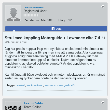
rasmusennn
Registered User
Reg.datum:
Mar 2015
Inlägg:
12
Dela
Strul med koppling Motorguide + Lowrance elite 7 ti
#1
2017-03-19, 17:03
Jag har precis kopplat ihop mitt nyinköpta ekolod med min elmotor och
får dem att fungera var för sig men inte att samarbeta. Alla kopplingar
är gjorda enligt bruksanvisning med NMEA 2000 Gateway kit men
elmotorn kommer inte upp på ekolodet. Krävs det någon form av
uppdatering av ekolod och/eller elmotor? Är det uppdatering via
minneskort i så fall?
Kan tillägga att både ekolodet och elmotorn plockades ut för en månad
sedan så jag tycker dem borde ha den senaste mjukvaran.
Taggar:
ekolod
,
frontmonterad
,
lowrance
,
motorguide xi5
Team Colibri
Team Colibri