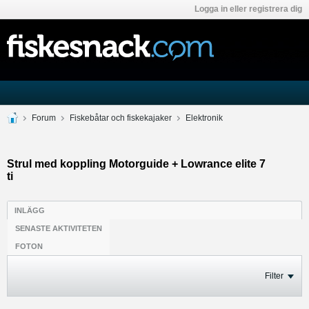
Logga in eller registrera dig
Forum
Fiskebåtar och fiskekajaker
Elektronik
Strul med koppling Motorguide + Lowrance elite 7
ti
INLÄGG
SENASTE AKTIVITETEN
FOTON
Filter