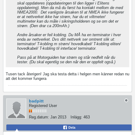
skal oppdateres (oppdateringen til den ligger i Elitens
oppdatering). Men da må du først ha kontakt mellom de med
NMEA2000.
Det vanligste årsaken til at NMEA ikke fungerer
er at nettverket ikke har strøm, har du et viltmeter/
multimeter kan du måle i sikringsholderen og se om det er
strøm. (Den drar ca 200mAh.)
Andre årsaker er feil kobling. Du MÅ ha en terminator i hver
enda av nettverket. Dvs ditt nettverk ser omtrent slik ut:
terminator/ T-kobling m strøm/ hovedkabel/ T-kobling eliten/
hovedkabel/ T-kobling til interface/ terminator.
Pass på at Motorguiden har strøm og står nedfelt når du
tester. (Du skal egentlig se den når den er oppfelt også.)
Tusen tack återigen! Jag ska testa detta i helgen men känner redan nu
att det kommer fungera
badpitt
Registered User
Reg.datum:
Jan 2013
Inlägg:
463
Dela