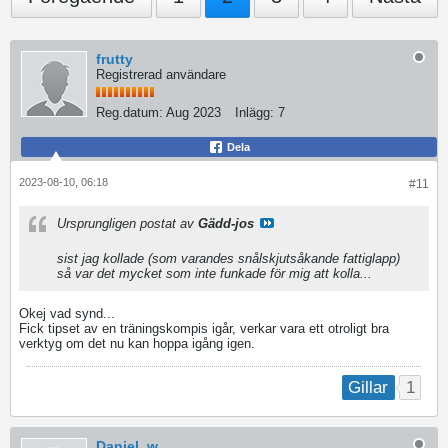
frutty
Registrerad användare
Reg.datum:
Aug 2023
Inlägg:
7
Dela
2023-08-10, 06:18
#11
Ursprungligen postat av
Gädd-jos
sist jag kollade (som varandes snålskjutsåkande fattiglapp)
så var det mycket som inte funkade för mig att kolla...
Okej vad synd...
Fick tipset av en träningskompis igår, verkar vara ett otroligt bra
verktyg om det nu kan hoppa igång igen.
1
Gillar
Daniel_w