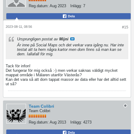
Reg.datum:
Aug 2023
Inlägg:
7
Dela
2023-08-11, 08:56
#15
Ursprungligen postat av
Mijni
Är inne på Social Maps och det verkar vara igång nu. Har inte
testat att ta hem några kartor men dom finns så man kan se
dem. Iallafall för mig.
Tack för infon!
Det fungerar för mig också :-) men verkar saknas väldigt mycket
mappat område i Mälaren utanför Västerås?
Kan det vara så att dom tappat massor av data eller har det alltid sett
ut så?
Team Colibri
Team Colibri
Reg.datum:
Aug 2013
Inlägg:
4273
Dela