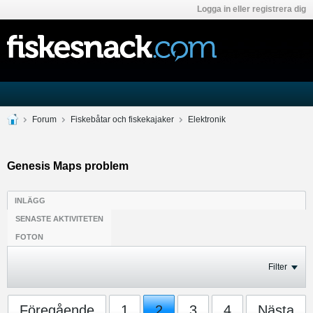
Logga in eller registrera dig
Forum
Fiskebåtar och fiskekajaker
Elektronik
Genesis Maps problem
INLÄGG
SENASTE AKTIVITETEN
FOTON
Filter
Föregående
1
2
3
4
Nästa