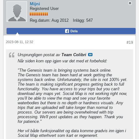
Mijni
Registered User
Reg.datum:
Aug 2012
Inlägg:
547
Dela
2023-08-11, 12:32
#19
Ursprungligen postat av
Team Colibri
Når siden kom opp igjen var det med et forbehold:
"
The Genesis team is bringing systems back online.
The Genesis team has been hard at work getting the
systems back online. Unfortunately, the site is not 100% yet.
The team is making significant progress getting back to full
functionality. You have access to your trips but you can't
download any maps yet. Social Map is not working right now,
you’ll be able to view the map and see your favorite
waterbodies but there is no depth or hardness visuals. Any
trips that are uploaded will take longer than normal to
process. Our servers are being overwhelmed with trip
processing. We'll post updates as they happen. Thank you
for patience.
"
Her vil både funksjonalitet og data komme gradvis inn igjen i
Social Map etterhvert som kart er regenerert.