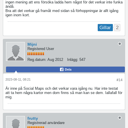
ingen mening att ens försöka ladda hem något för det verkar inte funka
ändå.
Bra att det verkar gå framåt med sidan så förhoppningar är allt igång
igen inom kort.
2
Gillar
Mijni
Registered User
Reg.datum:
Aug 2012
Inlägg:
547
Dela
2023-08-11, 08:21
#14
Är inne på Social Maps och det verkar vara igång nu. Har inte testat
att ta hem några kartor men dom finns så man kan se dem. Iallafall för
mig.
frutty
Registrerad användare