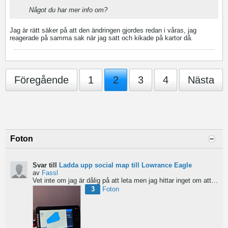
Något du har mer info om?
Jag är rätt säker på att den ändringen gjordes redan i våras, jag
reagerade på samma sak när jag satt och kikade på kartor då.
Föregående
1
2
3
4
Nästa
Foton
Svar till
Ladda upp social map till Lowrance Eagle
av
Fassl
Vet inte om jag är dålig på att leta men jag hittar inget om att ladda upp social maps i manualen....
3
Foton