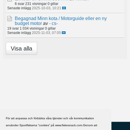
6 svar
231 visningar
0 gillar
Senaste inlägg
2025-10-03, 10:21
Begagnad Minn kota / Motorguide eller en ny
budget motor
av
- cs-
19 svar
1 034 visningar
0 gillar
Senaste inlägg
2025-11-03, 07:05
Visa alla
För att anpassa och förbättra våra tjänster och vår kommunikation
använder Sportfiskarna ”cookies” på www.fiskesnack.com.Genom att
HJÄLP
Svenska