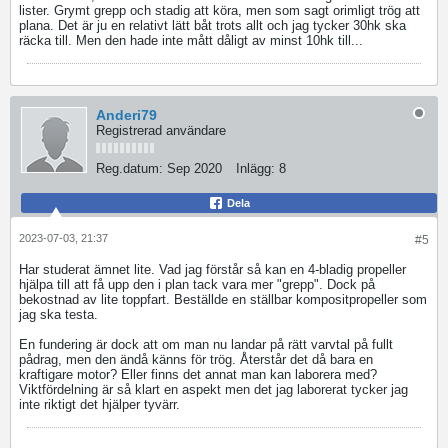
lister. Grymt grepp och stadig att köra, men som sagt orimligt trög att
plana. Det är ju en relativt lätt båt trots allt och jag tycker 30hk ska
räcka till. Men den hade inte mått dåligt av minst 10hk till...
Anderi79
Registrerad användare
Reg.datum:
Sep 2020
Inlägg:
8
Dela
2023-07-03, 21:37
#5
Har studerat ämnet lite. Vad jag förstår så kan en 4-bladig propeller
hjälpa till att få upp den i plan tack vara mer "grepp". Dock på
bekostnad av lite toppfart. Beställde en ställbar kompositpropeller som
jag ska testa.
En fundering är dock att om man nu landar på rätt varvtal på fullt
pådrag, men den ändå känns för trög. Återstår det då bara en
kraftigare motor? Eller finns det annat man kan laborera med?
Viktfördelning är så klart en aspekt men det jag laborerat tycker jag
inte riktigt det hjälper tyvärr.