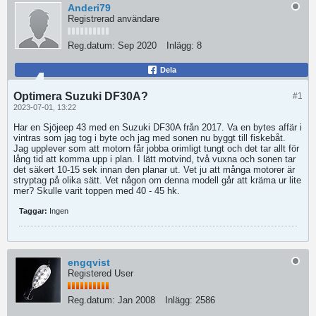
Anderi79
Registrerad användare
Reg.datum:
Sep 2020
Inlägg:
8
Dela
Optimera Suzuki DF30A?
#1
2023-07-01, 13:22
Har en Sjöjeep 43 med en Suzuki DF30A från 2017. Va en bytes affär i
vintras som jag tog i byte och jag med sonen nu byggt till fiskebåt.
Jag upplever som att motorn får jobba orimligt tungt och det tar allt för
lång tid att komma upp i plan. I lätt motvind, två vuxna och sonen tar
det säkert 10-15 sek innan den planar ut. Vet ju att många motorer är
stryptag på olika sätt. Vet någon om denna modell går att kräma ur lite
mer? Skulle varit toppen med 40 - 45 hk.
Taggar:
Ingen
engqvist
Registered User
Reg.datum:
Jan 2008
Inlägg:
2586