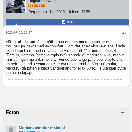
Registered User
Reg.datum:
Jan 2013
Inlägg:
7658
Dela
2023-07-05, 12:37
#7
Möjligt att du kan få lite bättre acc med en annan propeller men
möjligen på bekostnad av toppfart… om det är av viss relevans. Hade
likande problem med en vällastad Alumacraft 445 med en 25hk 4-t
(Parsun, gammal Yamahakopia typ) planade ej med tre vuxna, manuell
trim så ingen hjälp där heller… Funderade länge på propellerbyte eller
en byte till stark (Evinrude) eller eventuellt trimbar 30hk (Yamaha,
Mercury) då båten endast var godkänd för Max 30hk. I slutändan bytte
jag hela ekipaget…
Foton
Montera elmotor material