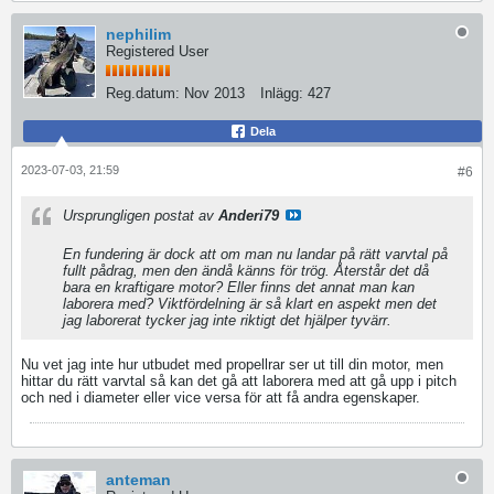
nephilim
Registered User
Reg.datum:
Nov 2013
Inlägg:
427
Dela
2023-07-03, 21:59
#6
Ursprungligen postat av
Anderi79
En fundering är dock att om man nu landar på rätt varvtal på
fullt pådrag, men den ändå känns för trög. Återstår det då
bara en kraftigare motor? Eller finns det annat man kan
laborera med? Viktfördelning är så klart en aspekt men det
jag laborerat tycker jag inte riktigt det hjälper tyvärr.
Nu vet jag inte hur utbudet med propellrar ser ut till din motor, men
hittar du rätt varvtal så kan det gå att laborera med att gå upp i pitch
och ned i diameter eller vice versa för att få andra egenskaper.
anteman