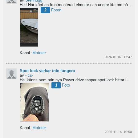
av
Stenhugg
Hej! Har köpt en frontmonterad elmotor och undrar lite om nån har någon tips hur man ska börja bygga...
2
Foton
Kanal:
Motorer
2026-01-07, 17:47
Spot lock verkar inte fungera
av
- cs-
Hej
känns som min nya Power drive tappar spot lock
hittar inga manualer eller tips...
1
Foto
Kanal:
Motorer
2025-11-14, 10:50