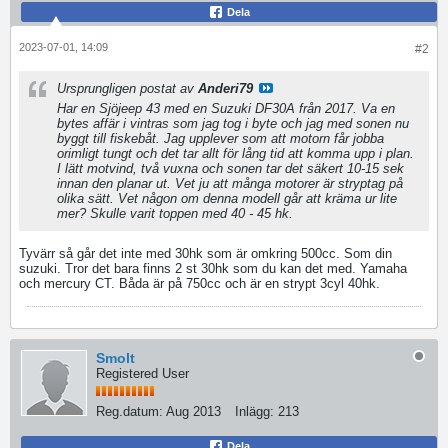
Dela
2023-07-01, 14:09
#2
Ursprungligen postat av
Anderi79
Har en Sjöjeep 43 med en Suzuki DF30A från 2017. Va en
bytes affär i vintras som jag tog i byte och jag med sonen nu
byggt till fiskebåt. Jag upplever som att motorn får jobba
orimligt tungt och det tar allt för lång tid att komma upp i plan.
I lätt motvind, två vuxna och sonen tar det säkert 10-15 sek
innan den planar ut. Vet ju att många motorer är stryptag på
olika sätt. Vet någon om denna modell går att kräma ur lite
mer? Skulle varit toppen med 40 - 45 hk.
Tyvärr så går det inte med 30hk som är omkring 500cc. Som din
suzuki. Tror det bara finns 2 st 30hk som du kan det med. Yamaha
och mercury CT. Båda är på 750cc och är en strypt 3cyl 40hk.
Smolt
Registered User
Reg.datum:
Aug 2013
Inlägg:
213
Dela