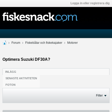
Logga in eller registrera dig
Forum
Fiskebåtar och fiskekajaker
Motorer
Optimera Suzuki DF30A?
INLÄGG
SENASTE AKTIVITETEN
FOTON
Filter