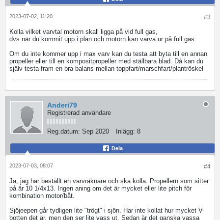
2023-07-02, 11:20
#3
Kolla vilket varvtal motorn skall ligga på vid full gas,
dvs när du kommit upp i plan och motorn kan varva ur på full gas.
Om du inte kommer upp i max varv kan du testa att byta till en annan
propeller eller till en kompositpropeller med ställbara blad. Då kan du
själv testa fram en bra balans mellan toppfart/marschfart/plantröskel
Anderi79
Registrerad användare
Reg.datum:
Sep 2020
Inlägg:
8
Dela
2023-07-03, 08:07
#4
Ja, jag har beställt en varvräknare och ska kolla. Propellern som sitter
på är 10 1/4x13. Ingen aning om det är mycket eller lite pitch för
kombination motor/båt.
Sjöjeepen går tydligen lite "trögt" i sjön. Har inte kollat hur mycket V-
botten det är, men den ser lite vass ut. Sedan är det ganska vassa