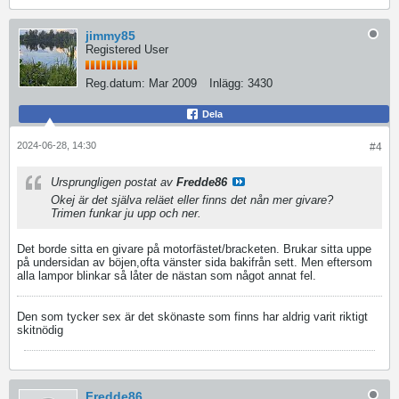
jimmy85
Registered User
Reg.datum:
Mar 2009
Inlägg:
3430
Dela
2024-06-28, 14:30
#4
Ursprungligen postat av
Fredde86
Okej är det själva reläet eller finns det nån mer givare?
Trimen funkar ju upp och ner.
Det borde sitta en givare på motorfästet/bracketen. Brukar sitta uppe
på undersidan av böjen,ofta vänster sida bakifrån sett. Men eftersom
alla lampor blinkar så låter de nästan som något annat fel.
Den som tycker sex är det skönaste som finns har aldrig varit riktigt
skitnödig
Fredde86