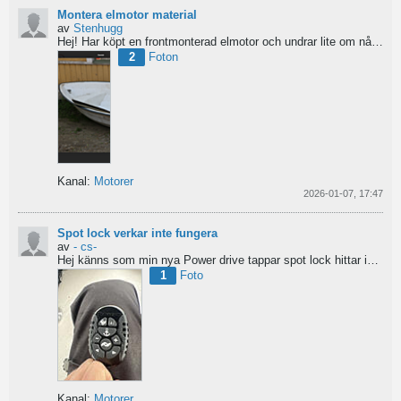
Montera elmotor material
av
Stenhugg
Hej! Har köpt en frontmonterad elmotor och undrar lite om nån har någon tips hur man ska börja bygga...
2
Foton
Kanal:
Motorer
2026-01-07, 17:47
Spot lock verkar inte fungera
av
- cs-
Hej
känns som min nya Power drive tappar spot lock
hittar inga manualer eller tips...
1
Foto
Kanal:
Motorer