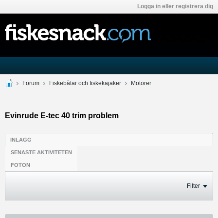
Logga in eller registrera dig
Forum
Fiskebåtar och fiskekajaker
Motorer
Evinrude E-tec 40 trim problem
INLÄGG
SENASTE AKTIVITETEN
FOTON
Filter