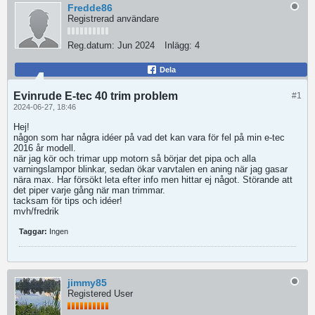
Fredde86
Registrerad användare
Reg.datum:
Jun 2024
Inlägg:
4
Dela
Evinrude E-tec 40 trim problem
#1
2024-06-27, 18:46
Hej!
någon som har några idéer på vad det kan vara för fel på min e-tec
2016 år modell.
när jag kör och trimar upp motorn så börjar det pipa och alla
varningslampor blinkar, sedan ökar varvtalen en aning när jag gasar
nära max. Har försökt leta efter info men hittar ej något. Störande att
det piper varje gång när man trimmar.
tacksam för tips och idéer!
mvh/fredrik
Taggar:
Ingen
jimmy85
Registered User