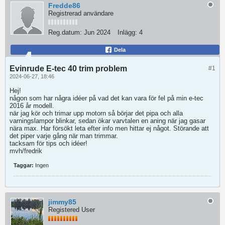
Fredde86
Registrerad användare
Reg.datum:
Jun 2024
Inlägg:
4
Dela
Evinrude E-tec 40 trim problem
#1
2024-06-27, 18:46
Hej!
någon som har några idéer på vad det kan vara för fel på min e-tec
2016 år modell.
när jag kör och trimar upp motorn så börjar det pipa och alla
varningslampor blinkar, sedan ökar varvtalen en aning när jag gasar
nära max. Har försökt leta efter info men hittar ej något. Störande att
det piper varje gång när man trimmar.
tacksam för tips och idéer!
mvh/fredrik
Taggar:
Ingen
jimmy85
Registered User