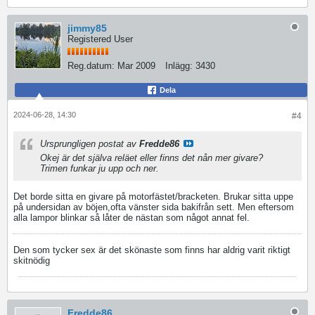
jimmy85
Registered User
Reg.datum:
Mar 2009
Inlägg:
3430
Dela
2024-06-28, 14:30
#4
Ursprungligen postat av
Fredde86
Okej är det själva reläet eller finns det nån mer givare?
Trimen funkar ju upp och ner.
Det borde sitta en givare på motorfästet/bracketen. Brukar sitta uppe
på undersidan av böjen,ofta vänster sida bakifrån sett. Men eftersom
alla lampor blinkar så låter de nästan som något annat fel.
Den som tycker sex är det skönaste som finns har aldrig varit riktigt
skitnödig
Fredde86