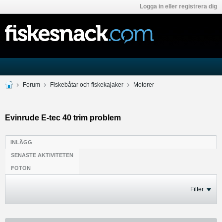
Logga in eller registrera dig
Forum
Fiskebåtar och fiskekajaker
Motorer
Evinrude E-tec 40 trim problem
INLÄGG
SENASTE AKTIVITETEN
FOTON
Filter