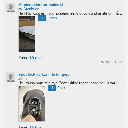
Montera elmotor material
av
Stenhugg
Hej! Har köpt en frontmonterad elmotor och undrar lite om nån har någon tips hur man ska börja bygga...
2
Foton
Kanal:
Motorer
2026-01-07, 17:47
Spot lock verkar inte fungera
av
- cs-
Hej
känns som min nya Power drive tappar spot lock
hittar inga manualer eller tips...
1
Foto
Kanal:
Motorer