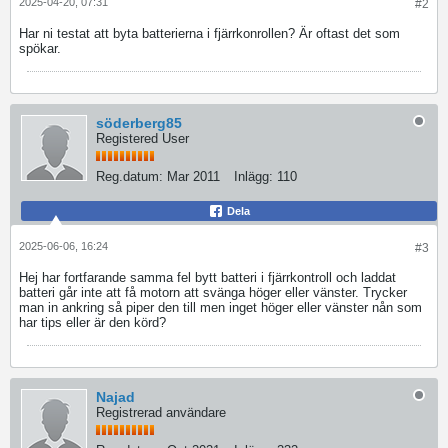
2025-04-20, 07:31
#2
Har ni testat att byta batterierna i fjärrkonrollen? Är oftast det som
spökar.
söderberg85
Registered User
Reg.datum:
Mar 2011
Inlägg:
110
Dela
2025-06-06, 16:24
#3
Hej har fortfarande samma fel bytt batteri i fjärrkontroll och laddat
batteri går inte att få motorn att svänga höger eller vänster. Trycker
man in ankring så piper den till men inget höger eller vänster nån som
har tips eller är den körd?
Najad
Registrerad användare