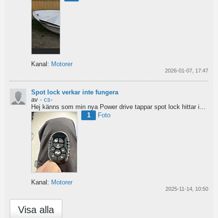
Kanal:
Motorer
2026-01-07, 17:47
Spot lock verkar inte fungera
av
- cs-
Hej
känns som min nya Power drive tappar spot lock
hittar inga manualer eller tips...
1
Foto
Kanal:
Motorer
2025-11-14, 10:50
Visa alla