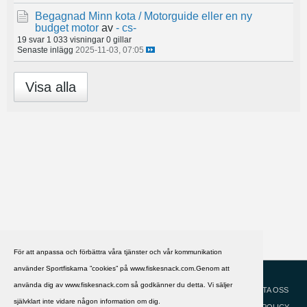
Begagnad Minn kota / Motorguide eller en ny
budget motor
av
- cs-
19 svar
1 033 visningar
0 gillar
Senaste inlägg
2025-11-03, 07:05
Visa alla
För att anpassa och förbättra våra tjänster och vår kommunikation
använder Sportfiskarna ”cookies” på www.fiskesnack.com.Genom att
HJÄLP
Svenska
använda dig av www.fiskesnack.com så godkänner du detta. Vi säljer
KONTAKTA OSS
självklart inte vidare någon information om dig.