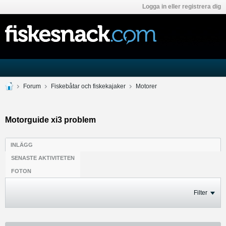
Logga in eller registrera dig
Forum
Fiskebåtar och fiskekajaker
Motorer
Motorguide xi3 problem
INLÄGG
SENASTE AKTIVITETEN
FOTON
Filter