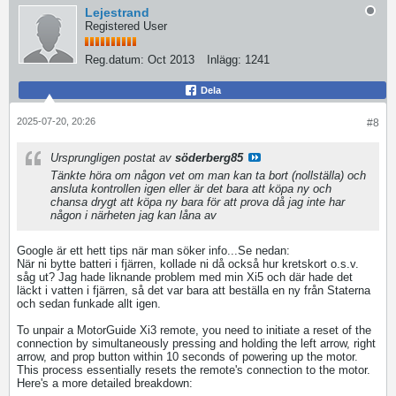
Lejestrand
Registered User
Reg.datum:
Oct 2013
Inlägg:
1241
Dela
2025-07-20, 20:26
#8
Ursprungligen postat av
söderberg85
Tänkte höra om någon vet om man kan ta bort (nollställa) och
ansluta kontrollen igen eller är det bara att köpa ny och
chansa drygt att köpa ny bara för att prova då jag inte har
någon i närheten jag kan låna av
Google är ett hett tips när man söker info...Se nedan:
När ni bytte batteri i fjärren, kollade ni då också hur kretskort o.s.v.
såg ut? Jag hade liknande problem med min Xi5 och där hade det
läckt i vatten i fjärren, så det var bara att beställa en ny från Staterna
och sedan funkade allt igen.
To unpair a MotorGuide Xi3 remote, you need to initiate a reset of the
connection by simultaneously pressing and holding the left arrow, right
arrow, and prop button within 10 seconds of powering up the motor.
This process essentially resets the remote's connection to the motor.
Here's a more detailed breakdown: