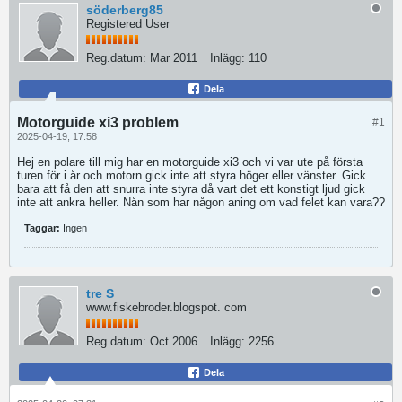
söderberg85
Registered User
Reg.datum:
Mar 2011
Inlägg:
110
Dela
Motorguide xi3 problem
#1
2025-04-19, 17:58
Hej en polare till mig har en motorguide xi3 och vi var ute på första
turen för i år och motorn gick inte att styra höger eller vänster. Gick
bara att få den att snurra inte styra då vart det ett konstigt ljud gick
inte att ankra heller. Nån som har någon aning om vad felet kan vara??
Taggar:
Ingen
tre S
www.fiskebroder.blogspot. com
Reg.datum:
Oct 2006
Inlägg:
2256
Dela