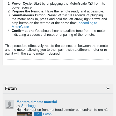
Power Cycle:
Start by unplugging the MotorGuide Xi3 from its
power source.
Prepare the Remote:
Have the remote ready and accessible.
Simultaneous Button Press:
Within 10 seconds of plugging
the motor back in, press and hold the left arrow, right arrow, and
prop button on the remote at the same time,
according to
MotorGuide
.
Confirmation:
You should hear an audible tone from the motor,
indicating a successful reset or unpairing of the remote.
This procedure effectively resets the connection between the remote
and the motor, allowing you to then pair it with a different motor or re-
pair it with the same motor if desired​.
Foton
Montera elmotor material
av
Stenhugg
Hej! Har köpt en frontmonterad elmotor och undrar lite om nån har någon tips hur man ska börja bygga...
2
Foton