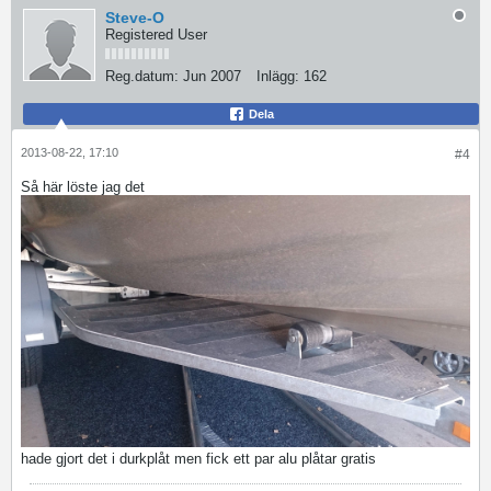
Steve-O
Registered User
Reg.datum:
Jun 2007
Inlägg:
162
Dela
2013-08-22, 17:10
#4
Så här löste jag det
hade gjort det i durkplåt men fick ett par alu plåtar gratis