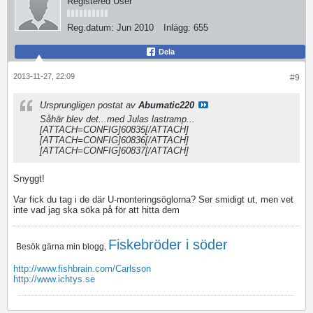
Registered User
Reg.datum:
Jun 2010
Inlägg:
655
Dela
2013-11-27, 22:09
#9
Ursprungligen postat av
Abumatic220
Såhär blev det...med Julas lastramp...
[ATTACH=CONFIG]60835[/ATTACH]
[ATTACH=CONFIG]60836[/ATTACH]
[ATTACH=CONFIG]60837[/ATTACH]
Snyggt!
Var fick du tag i de där U-monteringsöglorna? Ser smidigt ut, men vet
inte vad jag ska söka på för att hitta dem
Fiskebröder i söder
Besök gärna min blogg,
http://www.fishbrain.com/Carlsson
http://www.ichtys.se