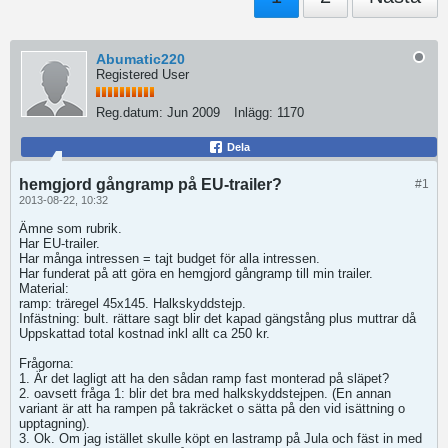
Abumatic220
Registered User
Reg.datum:
Jun 2009
Inlägg:
1170
Dela
hemgjord gångramp på EU-trailer?
#1
2013-08-22, 10:32
Ämne som rubrik.
Har EU-trailer.
Har många intressen = tajt budget för alla intressen.
Har funderat på att göra en hemgjord gångramp till min trailer.
Material:
ramp: träregel 45x145. Halkskyddstejp.
Infästning: bult. rättare sagt blir det kapad gängstång plus muttrar då
Uppskattad total kostnad inkl allt ca 250 kr.
Frågorna:
1. Är det lagligt att ha den sådan ramp fast monterad på släpet?
2. oavsett fråga 1: blir det bra med halkskyddstejpen. (En annan
variant är att ha rampen på takräcket o sätta på den vid isättning o
upptagning).
3. Ok. Om jag istället skulle köpt en lastramp på Jula och fäst in med