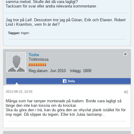
samma metod. Skulle det då vara lagligt?
Tacksam för svar eller andra relevanta kommentarer.
Jag tror på Leif. Dessutom tror jag på Göran, Erik och Elanen. Robert
Lind i Kramfors, vem fn är det?
Taggar:
Ingen
Totte
Tröttmössa
Reg.datum:
Jun 2010
Inlägg:
1808
Dela
2013-08-22, 10:43
#2
Många som har ramper monterade på trailern. Borde vara lagligt så
länge den inte kan lossna om du krockar.
Ska du göra den i trä, kan du göra den av ohyvlat plank istället för för
imp regel. Då slipper du tejpen. Eller kör Julas lastramp...