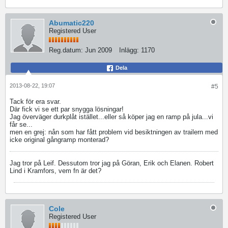
Abumatic220
Registered User
Reg.datum:
Jun 2009
Inlägg:
1170
Dela
2013-08-22, 19:07
#5
Tack för era svar.
Där fick vi se ett par snygga lösningar!
Jag överväger durkplåt istället...eller så köper jag en ramp på jula...vi
får se...
men en grej: nån som har fått problem vid besiktningen av trailern med
icke original gångramp monterad?
Jag tror på Leif. Dessutom tror jag på Göran, Erik och Elanen. Robert
Lind i Kramfors, vem fn är det?
Cole
Registered User