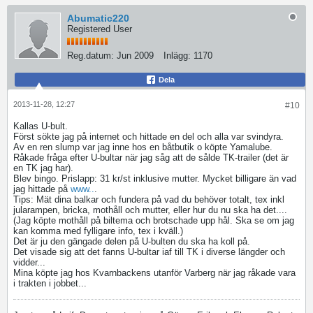
Abumatic220
Registered User
Reg.datum:
Jun 2009
Inlägg:
1170
Dela
2013-11-28, 12:27
#10
Kallas U-bult.
Först sökte jag på internet och hittade en del och alla var svindyra.
Av en ren slump var jag inne hos en båtbutik o köpte Yamalube.
Råkade fråga efter U-bultar när jag såg att de sålde TK-trailer (det är
en TK jag har).
Blev bingo. Prislapp: 31 kr/st inklusive mutter. Mycket billigare än vad
jag hittade på
www..
.
Tips: Mät dina balkar och fundera på vad du behöver totalt, tex inkl
jularampen, bricka, mothåll och mutter, eller hur du nu ska ha det....
(Jag köpte mothåll på biltema och brotschade upp hål. Ska se om jag
kan komma med fylligare info, tex i kväll.)
Det är ju den gängade delen på U-bulten du ska ha koll på.
Det visade sig att det fanns U-bultar iaf till TK i diverse längder och
vidder...
Mina köpte jag hos Kvarnbackens utanför Varberg när jag råkade vara
i trakten i jobbet...