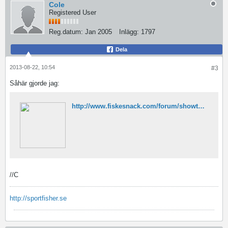
Cole
Registered User
Reg.datum:
Jan 2005
Inlägg:
1797
Dela
2013-08-22, 10:54
#3
Såhär gjorde jag:
http://www.fiskesnack.com/forum/showthread.php/32364-Har-äntligen-gjort-en-förbättring-av-trailern!?highlight=cole+trailer
//C
http://sportfisher.se