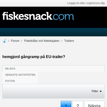
Logga in eller registrera dig
Forum
Fiskebåtar och fiskekajaker
Trailers
hemgjord gångramp på EU-trailer?
INLÄGG
SENASTE AKTIVITETEN
FOTON
Filter
1
2
Nästa