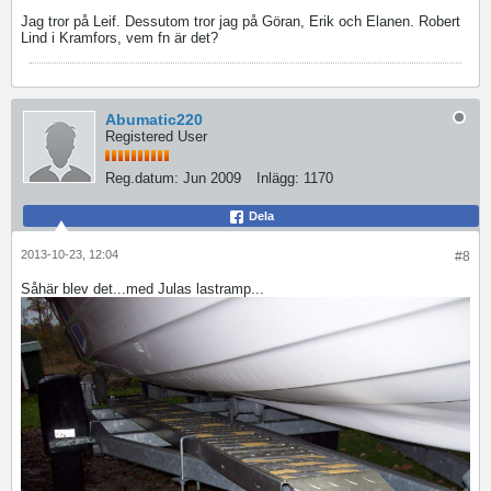
Jag tror på Leif. Dessutom tror jag på Göran, Erik och Elanen. Robert
Lind i Kramfors, vem fn är det?
Abumatic220
Registered User
Reg.datum:
Jun 2009
Inlägg:
1170
Dela
2013-10-23, 12:04
#8
Såhär blev det...med Julas lastramp...