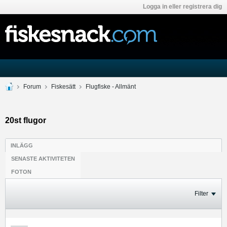
Logga in eller registrera dig
Forum
Fiskesätt
Flugfiske - Allmänt
20st flugor
INLÄGG
SENASTE AKTIVITETEN
FOTON
Filter