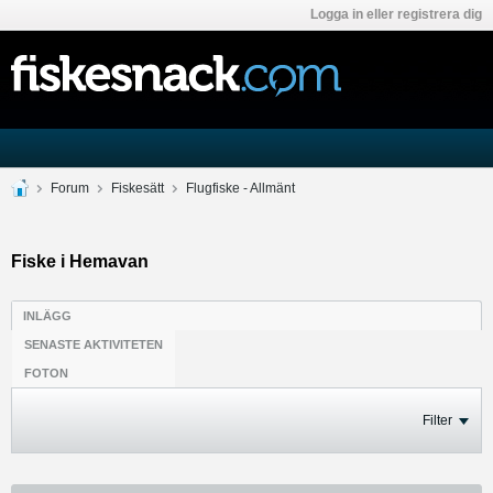
Logga in eller registrera dig
Forum
Fiskesätt
Flugfiske - Allmänt
Fiske i Hemavan
INLÄGG
SENASTE AKTIVITETEN
FOTON
Filter