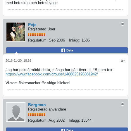
med betesköp och betesbygge
Peje
Registered User
Reg.datum:
Sep 2006
Inlägg:
1686
Dela
2016-11-20, 18:36
#5
Jag har också märkt detta, många har gått över till FB som tex :
https://www.facebook.com/groups/1408825196081942/
Vi som fiskesnackar får vidga blicken!
Bergman
Registrerad användare
Reg.datum:
Aug 2002
Inlägg:
13544
Dela