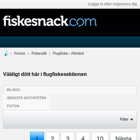
Logga in eller registrera dig
Forum
Fiskesätt
Flugfiske - Allmänt
Väldigt dött här i flugfiskesektionen
INLÄGG
SENASTE AKTIVITETEN
FOTON
Filter
1
2
3
4
10
Nästa