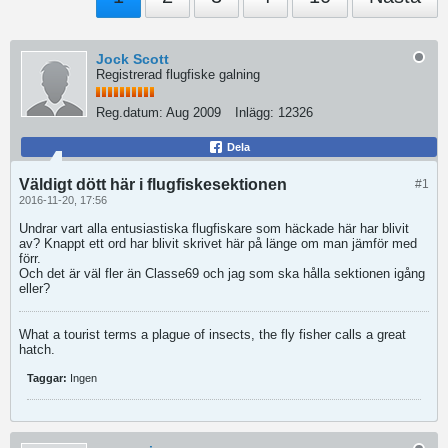
Jock Scott
Registrerad flugfiske galning
Reg.datum:
Aug 2009
Inlägg:
12326
Dela
Väldigt dött här i flugfiskesektionen
#1
2016-11-20, 17:56
Undrar vart alla entusiastiska flugfiskare som häckade här har blivit
av? Knappt ett ord har blivit skrivet här på länge om man jämför med
förr.
Och det är väl fler än Classe69 och jag som ska hålla sektionen igång
eller?
What a tourist terms a plague of insects, the fly fisher calls a great
hatch.
Taggar:
Ingen