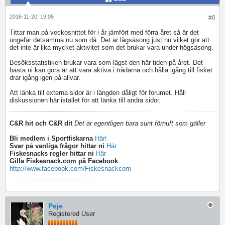
2016-11-20, 19:05
#6
Tittar man på veckosnittet för i år jämfört med förra året så är det
ungefär detsamma nu som då. Det är lågsäsong just nu vilket gör att
det inte är lika mycket aktivitet som det brukar vara under högsäsong.
Besöksstatistiken brukar vara som lägst den här tiden på året. Det
bästa ni kan göra är att vara aktiva i trådarna och hålla igång till fisket
drar igång igen på allvar.
Att länka till externa sidor är i längden dåligt för forumet. Håll
diskussionen här istället för att länka till andra sidor.
C&R hit och C&R dit
Det är egentligen bara sunt förnuft som gäller
Bli medlem i Sportfiskarna
Här!
Svar på vanliga frågor hittar ni
Här
Fiskesnacks regler hittar ni
Här
Gilla Fiskesnack.com på Facebook
http://www.facebook.com/Fiskesnackcom
Peje
Registered User