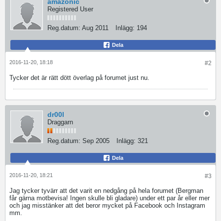
amazonic
Registered User
Reg.datum:
Aug 2011
Inlägg:
194
Dela
2016-11-20, 18:18
#2
Tycker det är rätt dött överlag på forumet just nu.
dr00l
Draggarn
Reg.datum:
Sep 2005
Inlägg:
321
Dela
2016-11-20, 18:21
#3
Jag tycker tyvärr att det varit en nedgång på hela forumet (Bergman
får gärna motbevisa! Ingen skulle bli gladare) under ett par år eller mer
och jag misstänker att det beror mycket på Facebook och Instagram
mm.