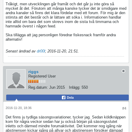
Tråkigt, men utvecklingen går framåt och det går ju inte göra så
mycket åt det. Förutom att många kanske tycker det är smidigare med
andra kanaler så finns det klara fördelar med ett forum. För mig är den
största att det består och är lättare att söka i. Informationen handlar
inte alltid om bara det som skrevs inom de sista två timmarna och
hamnade överst i någon feed.
Ska tillägga att jag personligen föredrar fiskesnack framför andra
alternativ!
Senast ändrad av
dr00l
;
2016-11-20, 21:51
.
riggs
Registered User
Reg.datum:
Jun 2015
Inlägg:
550
Dela
2016-11-20, 18:36
#4
Det finns ju tydliga säsongsvariationer, tycker jag. Sedan köldknäppen
kom för några veckor sedan har ju också början på säsongsslutet
inletts och därmed mindre forumaktivitet. Det kommer nog igång när
abstinensen kickar igång på allvar och abstinensen försöker dämpad