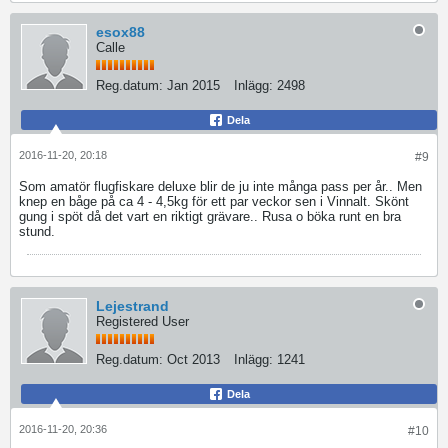
esox88
Calle
Reg.datum:
Jan 2015
Inlägg:
2498
Dela
2016-11-20, 20:18
#9
Som amatör flugfiskare deluxe blir de ju inte många pass per år.. Men
knep en båge på ca 4 - 4,5kg för ett par veckor sen i Vinnalt. Skönt
gung i spöt då det vart en riktigt grävare.. Rusa o böka runt en bra
stund.
Lejestrand
Registered User
Reg.datum:
Oct 2013
Inlägg:
1241
Dela
2016-11-20, 20:36
#10