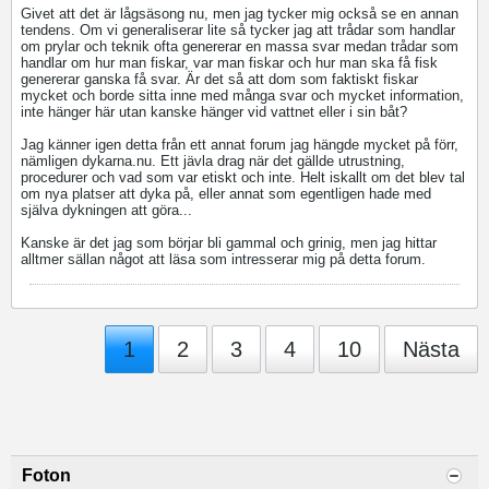
Givet att det är lågsäsong nu, men jag tycker mig också se en annan
tendens. Om vi generaliserar lite så tycker jag att trådar som handlar
om prylar och teknik ofta genererar en massa svar medan trådar som
handlar om hur man fiskar, var man fiskar och hur man ska få fisk
genererar ganska få svar. Är det så att dom som faktiskt fiskar
mycket och borde sitta inne med många svar och mycket information,
inte hänger här utan kanske hänger vid vattnet eller i sin båt?
Jag känner igen detta från ett annat forum jag hängde mycket på förr,
nämligen dykarna.nu. Ett jävla drag när det gällde utrustning,
procedurer och vad som var etiskt och inte. Helt iskallt om det blev tal
om nya platser att dyka på, eller annat som egentligen hade med
själva dykningen att göra...
Kanske är det jag som börjar bli gammal och grinig, men jag hittar
alltmer sällan något att läsa som intresserar mig på detta forum.
1
2
3
4
10
Nästa
Foton