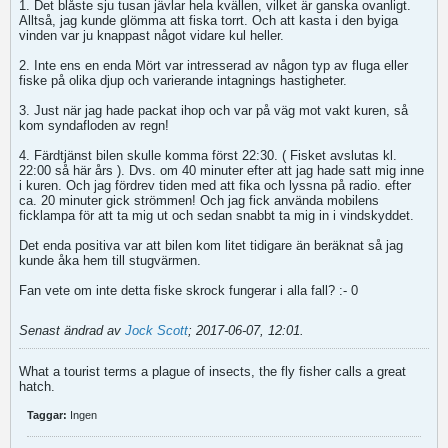
1. Det blåste sju tusan jävlar hela kvällen, vilket är ganska ovanligt.
Alltså, jag kunde glömma att fiska torrt. Och att kasta i den byiga
vinden var ju knappast något vidare kul heller.
2. Inte ens en enda Mört var intresserad av någon typ av fluga eller
fiske på olika djup och varierande intagnings hastigheter.
3. Just när jag hade packat ihop och var på väg mot vakt kuren, så
kom syndafloden av regn!
4. Färdtjänst bilen skulle komma först 22:30. ( Fisket avslutas kl.
22:00 så här års ). Dvs. om 40 minuter efter att jag hade satt mig inne
i kuren. Och jag fördrev tiden med att fika och lyssna på radio. efter
ca. 20 minuter gick strömmen! Och jag fick använda mobilens
ficklampa för att ta mig ut och sedan snabbt ta mig in i vindskyddet.
Det enda positiva var att bilen kom litet tidigare än beräknat så jag
kunde åka hem till stugvärmen.
Fan vete om inte detta fiske skrock fungerar i alla fall? :- 0
Senast ändrad av
Jock Scott
;
2017-06-07, 12:01
.
What a tourist terms a plague of insects, the fly fisher calls a great
hatch.
Taggar:
Ingen