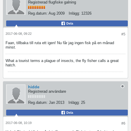
Registrerad flugfiske galning
Reg.datum:
Aug 2009
Inlägg:
12326
Dela
2017-06-08, 09:22
#5
Faan, tillbaka till ruta ett igen! Nu får jag ingen fisk på en månad
minst.
What a tourist terms a plague of insects, the fly fisher calls a great
hatch.
hidde
Registrerad användare
Reg.datum:
Jan 2013
Inlägg:
25
Dela
2017-06-08, 10:19
#6