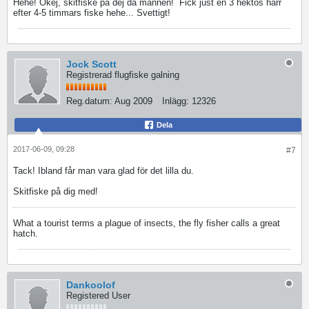
Hehe! Okej, skitfiske på dej då mannen!
Fick just en 3 hektos harr
efter 4-5 timmars fiske hehe... Svettigt!
Jock Scott
Registrerad flugfiske galning
Reg.datum:
Aug 2009
Inlägg:
12326
Dela
2017-06-09, 09:28
#7
Tack! Ibland får man vara glad för det lilla du.
Skitfiske på dig med!
What a tourist terms a plague of insects, the fly fisher calls a great
hatch.
Dankoolof
Registered User