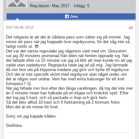
Reg.datum:
May 2017
Inlägg:
5
Dela
2017-06-09, 19:10
#8
Det roligaste är att det är sådana pass som sätter sig på minnet. Jag
minns ett pass när jag hoppade över regnbyxorna, för det såg inte så
farligt mörkt ut. 😎
Det var det värsta regnväder jag någonsin varit med om. Dessutom
var jag 30 minuters promenad från bilen när himlen öppnade sig. När
det lättade efter ca 15 minuter var jag så blöt att man kunde tro att jag
vadat utan vadarbyxor. Regnjacka hade jag iaf på mig. Jag lämnade
då min bror ute på klipporna medans jag gick och bytte till regnbyxor.
Och det är inte speciellt skönt med regnbyxor utan något under, om
det är någon som undrar. Vem har med extra kalsonger för ett kort
fiskepass? 🤔
När jag hittade min bror efter den långa vandringen, då tog det inte mer
än 5 minuter innan han halkade på en klippa och knäckte spöt. Efter
det tog jag 5 kast, och så packade vi ihop och gick hem.
Så det blev alltså 10 kast och 0 fiskkänning på 2 timmars fiske.
Men det är ett minne för livet.
Sorry om jag kapade tråden.
Skitfiske.