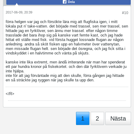
Dela
2017-06-09, 20:39
#10
förra helgen var jag och försökte lära mig att flugfiska igen, i mitt
lokala put n' take-vatten. det började med trassel, sen mer trassel, sen
hittade jag en fyrklöver, sen ännu mer trassel. efter någon timme
trasslade det bara ihop sig på kanske vart femte kast, och jag hade
hittat ett ställe med fisk. vid första hugget lossnade flugan av någon
anledning. andra så sköt fisken upp en halvmeter över vattenytan,
men missade flugan helt. sen började det ösregna, och jag fick sitta i
vindskyddet i en halvtimme och vänta på skjuts.
kanske inte lika extremt, men ändå irriterande när man har spenderat
ett par hundra kronor på fiskekortet. och den där fyrklövern verkade ju
inte hjälpa.
inte för att jag förväntade mig att den skulle, förra gången jag hittade
en så sträckte jag ryggen när jag skulle ta upp den.
</R>
1
2
Nästa