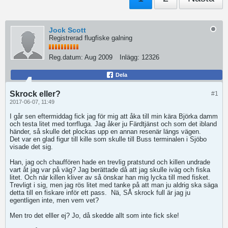
Jock Scott
Registrerad flugfiske galning
Reg.datum:
Aug 2009
Inlägg:
12326
Dela
Skrock eller?
#1
2017-06-07, 11:49
I går sen eftermiddag fick jag för mig att åka till min kära Björka damm
och testa litet med torrfluga. Jag åker ju Färdtjänst och som det ibland
händer, så skulle det plockas upp en annan resenär längs vägen.
Det var en glad figur till kille som skulle till Buss terminalen i Sjöbo
visade det sig.
Han, jag och chauffören hade en trevlig pratstund och killen undrade
vart åt jag var på väg? Jag berättade då att jag skulle iväg och fiska
litet. Och när killen kliver av så önskar han mig lycka till med fisket.
Trevligt i sig, men jag rös litet med tanke på att man ju aldrig ska säga
detta till en fiskare inför ett pass.
Nä, SÅ skrock full är jag ju
egentligen inte, men vem vet?
Men tro det elller ej? Jo, då skedde allt som inte fick ske!