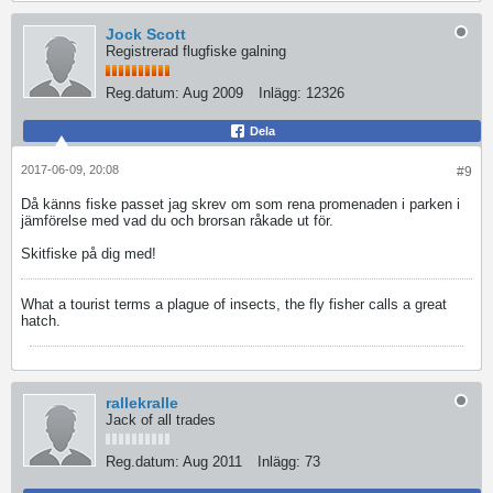
Jock Scott
Registrerad flugfiske galning
Reg.datum:
Aug 2009
Inlägg:
12326
Dela
2017-06-09, 20:08
#9
Då känns fiske passet jag skrev om som rena promenaden i parken i
jämförelse med vad du och brorsan råkade ut för.
Skitfiske på dig med!
What a tourist terms a plague of insects, the fly fisher calls a great
hatch.
rallekralle
Jack of all trades
Reg.datum:
Aug 2011
Inlägg:
73