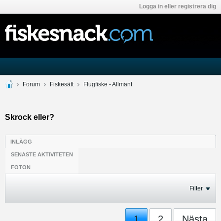
Logga in eller registrera dig
Forum
Fiskesätt
Flugfiske - Allmänt
Skrock eller?
INLÄGG
SENASTE AKTIVITETEN
FOTON
Filter
1
2
Nästa