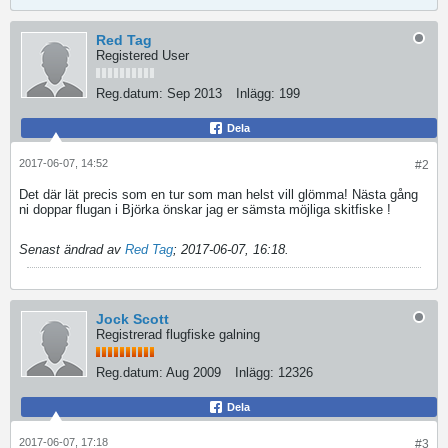
Red Tag
Registered User
Reg.datum:
Sep 2013
Inlägg:
199
Dela
2017-06-07, 14:52
#2
Det där lät precis som en tur som man helst vill glömma! Nästa gång
ni doppar flugan i Björka önskar jag er sämsta möjliga skitfiske !
Senast ändrad av
Red Tag
;
2017-06-07, 16:18
.
Jock Scott
Registrerad flugfiske galning
Reg.datum:
Aug 2009
Inlägg:
12326
Dela
2017-06-07, 17:18
#3