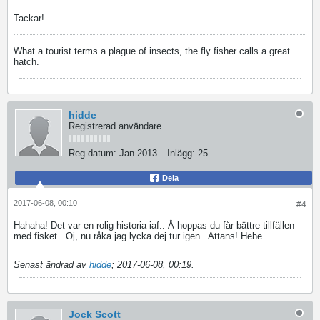
Tackar!
What a tourist terms a plague of insects, the fly fisher calls a great
hatch.
hidde
Registrerad användare
Reg.datum:
Jan 2013
Inlägg:
25
Dela
2017-06-08, 00:10
#4
Hahaha! Det var en rolig historia iaf.. Å hoppas du får bättre tillfällen
med fisket.. Oj, nu råka jag lycka dej tur igen.. Attans! Hehe..
Senast ändrad av
hidde
;
2017-06-08, 00:19
.
Jock Scott