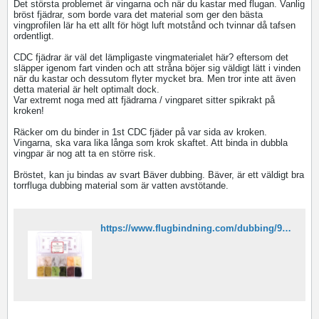
Det största problemet är vingarna och när du kastar med flugan. Vanlig
bröst fjädrar, som borde vara det material som ger den bästa
vingprofilen lär ha ett allt för högt luft motstånd och tvinnar då tafsen
ordentligt.
CDC fjädrar är väl det lämpligaste vingmaterialet här? eftersom det
släpper igenom fart vinden och att stråna böjer sig väldigt lätt i vinden
när du kastar och dessutom flyter mycket bra. Men tror inte att även
detta material är helt optimalt dock.
Var extremt noga med att fjädrarna / vingparet sitter spikrakt på
kroken!
Räcker om du binder in 1st CDC fjäder på var sida av kroken.
Vingarna, ska vara lika långa som krok skaftet. Att binda in dubbla
vingpar är nog att ta en större risk.
Bröstet, kan ju bindas av svart Bäver dubbing. Bäver, är ett väldigt bra
torrfluga dubbing material som är vatten avstötande.
https://www.flugbindning.com/dubbing/920-baver-12-farger-dispenser-.html