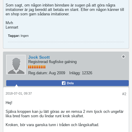
Som sagt, om någon inbiten binndare är sugen på att göra några
imitationer är jag beredd att betala en slant. Eller om någon känner till
en shop som garn sådana imitationer.
Mvh
Lennart
Taggar:
Ingen
Jock Scott
Registrerad flugfiske galning
Reg.datum:
Aug 2009
Inlägg:
12326
Dela
2018-07-01, 09:37
#2
Hej!
Själva kroppen kan ju lätt göras av en remsa 2 mm tjock och ungefär
lika bred foam som du lindar runt krok skaftet.
Kroken, bör vara ganska tunn i tråden och långskaftad.