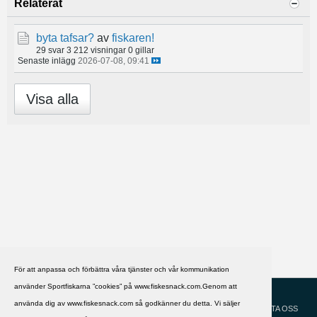
Relaterat
byta tafsar?
av
fiskaren!
29 svar
3 212 visningar
0 gillar
Senaste inlägg
2026-07-08, 09:41
Visa alla
För att anpassa och förbättra våra tjänster och vår kommunikation
använder Sportfiskarna ”cookies” på www.fiskesnack.com.Genom att
HJÄLP
Svenska
använda dig av www.fiskesnack.com så godkänner du detta. Vi säljer
KONTAKTA OSS