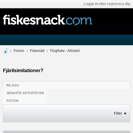
Logga in eller registrera dig
Forum
Fiskesätt
Flugfiske - Allmänt
Fjärilsimitationer?
INLÄGG
SENASTE AKTIVITETEN
FOTON
Filter