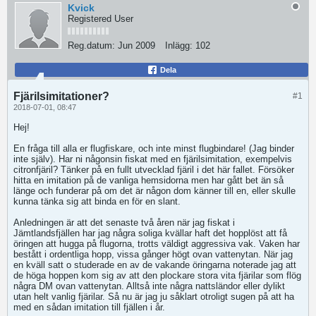
Kvick
Registered User
Reg.datum:
Jun 2009
Inlägg:
102
Dela
Fjärilsimitationer?
#1
2018-07-01, 08:47
Hej!
En fråga till alla er flugfiskare, och inte minst flugbindare! (Jag binder
inte själv). Har ni någonsin fiskat med en fjärilsimitation, exempelvis
citronfjäril? Tänker på en fullt utvecklad fjäril i det här fallet. Försöker
hitta en imitation på de vanliga hemsidorna men har gått bet än så
länge och funderar på om det är någon dom känner till en, eller skulle
kunna tänka sig att binda en för en slant.
Anledningen är att det senaste två åren när jag fiskat i
Jämtlandsfjällen har jag några soliga kvällar haft det hopplöst att få
öringen att hugga på flugorna, trotts väldigt aggressiva vak. Vaken har
bestått i ordentliga hopp, vissa gånger högt ovan vattenytan. När jag
en kväll satt o studerade en av de vakande öringarna noterade jag att
de höga hoppen kom sig av att den plockare stora vita fjärilar som flög
några DM ovan vattenytan. Alltså inte några nattsländor eller dylikt
utan helt vanlig fjärilar. Så nu är jag ju såklart otroligt sugen på att ha
med en sådan imitation till fjällen i år.