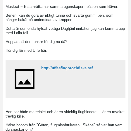
Muskrat = Bisamråtta har samma egenskaper i pälsen som Bäver.
Benen, kan du göra av riktigt tunna och svarta gummi ben, som
hänger bakåt på undersidan av kroppen.
Detta är den enda hyfsat vettiga Dagfjäril imitation jag kan komma upp
med i alla fall.
Hoppas att den funkar för dig nu då?
Hör dig för med Uffe här:
http://uffesflugorochfiske.se/
Han har både materialet och är en skicklig flugbindare. + är en mycket
trevlig kille.
Hälsa honom från "Göran, flugmissbrukaren i Skåne" så vet han vem
du snackar om?