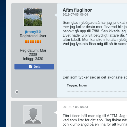
Aftm fluglinor
2019-07-05, 06:04
Som glad nybörjare så har jag ju kikat r
mer jag kollar desto mer förvirrad blir 
behövt gå upp till 7/8#. Sen kikade jag
jimmy85
Livet hade ju blivit betydligt lättare då
Registered User
aftm tabell. Men kanske inte alla nybör
Vad jag lyckats läsa mig till så är same
Reg.datum:
Mar
2009
Inlägg:
3430
Dela
Den som tycker sex är det skönaste som 
Taggar:
Ingen
2019-07-05, 08:33
Förr i tiden höll man sig till AFTM. Jag
vad som lirar för ditt spö. Jag fiskar 
och klumplängd på en lina för att kunna g