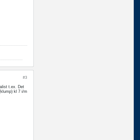
#3
list t.ex. Det
(klump) kl 7 i/m