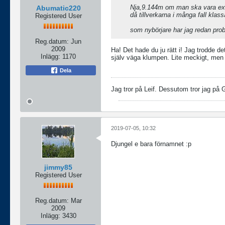
Nja,9.144m om man ska vara ext
Abumatic220
då tillverkarna i många fall klassa
Registered User
som nybörjare har jag redan probl
Reg.datum:
Jun
2009
Ha! Det hade du ju rätt i! Jag trodde de
Inlägg:
1170
själv väga klumpen. Lite meckigt, men då
Dela
Jag tror på Leif. Dessutom tror jag på 
2019-07-05, 10:32
Djungel e bara förnamnet :p
jimmy85
Registered User
Reg.datum:
Mar
2009
Inlägg:
3430