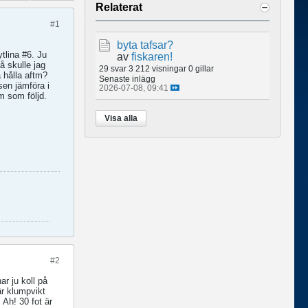
Relaterat
#1
byta tafsar?
tlina #6. Ju
av
fiskaren!
å skulle jag
29 svar
3 212 visningar
0 gillar
a hålla aftm?
Senaste inlägg
 sen jämföra i
2026-07-08, 09:41
m som följd.
Visa alla
#2
ar ju koll på
är klumpvikt
 Ah! 30 fot är