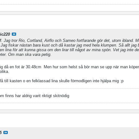
ic220
TM. Jag tror Rio, Cortland, Airflo och Sameo fortfarande gör det, utom ibland. M
ö. Jag fiskar nästan bara kust och då kastar jag med hela klumpen. Så allt jag
 lina för att kunna gissa om den lirar till något av mina spön. Vet jag inte det
meter. Om man ska vara petig.
ig då en fot är 30.48cm
Men hur som helst så bör man se upp när man köper 
olika.
 till kasten o en felklassad lina skulle förmodligen inte hjälpa mig :p
finns har aldrig varit riktigt skitnödig
5