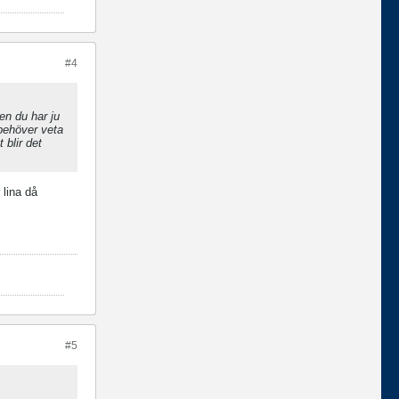
#4
en du har ju
 behöver veta
 blir det
lina då
#5