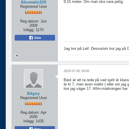
9,15 meter. Om man ska vara petig.
Abumatic220
Registered User
Reg.datum:
Jun
2009
Inlägg:
1170
Dela
Jag tror på Leif. Dessutom tror jag på 
2019-07-05, 09:00
Bäst är att ta reda på vad spöt är klass
är kl 7, men även märkt ( eller om jag 
tror jag väger 17. Aftm-märkningen har vä
Edguy
Registered User
Reg.datum:
Apr
2006
Inlägg:
1435