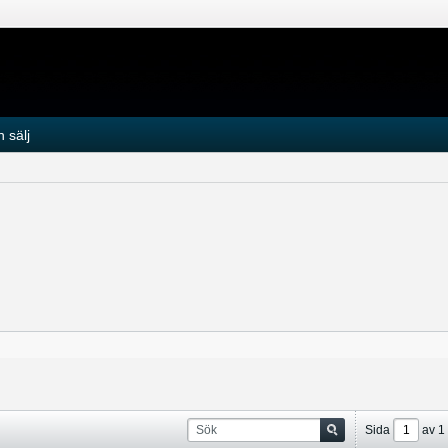
 sälj
Sida
av
1