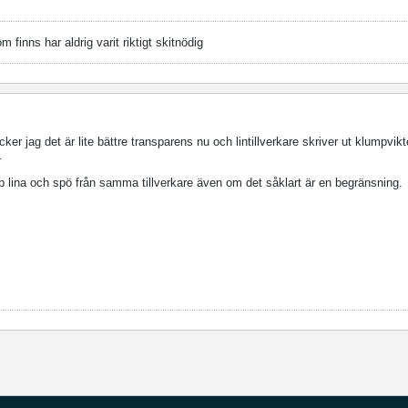
finns har aldrig varit riktigt skitnödig
tycker jag det är lite bättre transparens nu och lintillverkare skriver ut klumpvik
.
hop lina och spö från samma tillverkare även om det såklart är en begränsning.