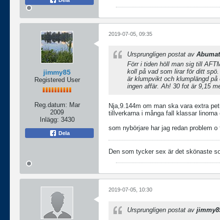
Dela
2019-07-05, 09:35
Ursprungligen postat av
Abumat
Förr i tiden höll man sig till AF
koll på vad som lirar för ditt sp
jimmy85
är klumpvikt och klumplängd på en
Registered User
ingen affär. Ah! 30 fot är 9,15 
Reg.datum:
Mar
Nja,9.144m om man ska vara extra pet
2009
tillverkarna i många fall klassar linorna 
Inlägg:
3430
som nybörjare har jag redan problem o få
Dela
Den som tycker sex är det skönaste som 
2019-07-05, 10:30
Ursprungligen postat av
jimmy8