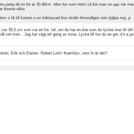
ra petig då en fot är 30.48cm
Men hur som helst så bör man se upp när man 
r linorna olika.
em o få till kasten o en felklassad lina skulle förmodligen inte hjälpa mig :p
t var 30,5 cm som var en fot. Iaf, om du har en lina som du tycker lirar till dit
 vet man... Jag har vägt ett gäng av mina. Lycka till hur du än gör, it's a jun
Göran, Erik och Elanen. Robert Lind i Kramfors, vem fn är det?