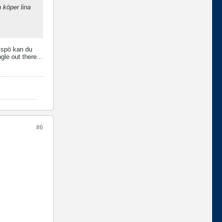
köper lina
t spö kan du
gle out there...
#6