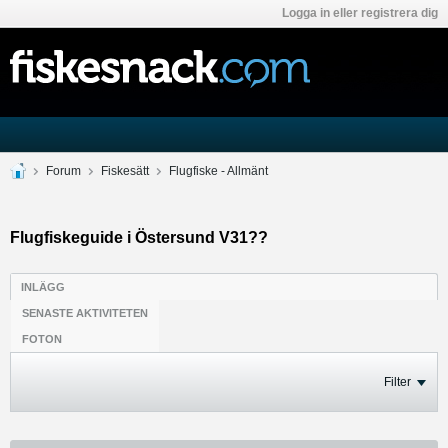
Logga in eller registrera dig
Forum
Fiskesätt
Flugfiske - Allmänt
Flugfiskeguide i Östersund V31??
INLÄGG
SENASTE AKTIVITETEN
FOTON
Filter