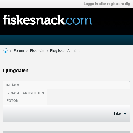
Logga in eller registrera dig
Forum
Fiskesätt
Flugfiske - Allmänt
Ljungdalen
INLÄGG
SENASTE AKTIVITETEN
FOTON
Filter