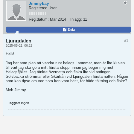
Jimmykay
Registered User
Reg.datum:
Mar 2014
Inlägg:
11
Dela
Ljungdalen
#1
2025-05-21, 06:22
Hallå,
Jag har som plan att vandra runt helags i sommar, men är lite kluven
till vart jag ska göra mitt första stopp, innan jag beger mig mot
Helagsfjället. Jag tänkte övernatta och fiska lite vid antingen,
Sölvbacka strömmar eller Skärkån vid Ljungdalen första natten. Någon
som kan tipsa om vad som kan vara bäst, för både tältning och fiske?
Mvh Jimmy
Taggar:
Ingen