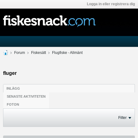
Logga in eller registrera dig
Forum
Fiskesätt
Flugfiske - Allmänt
fluger
INLÄGG
SENASTE AKTIVITETEN
FOTON
Filter