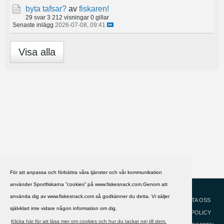
byta tafsar?
av
fiskaren!
29 svar
3 212 visningar
0 gillar
Senaste inlägg
2026-07-08, 09:41
Visa alla
För att anpassa och förbättra våra tjänster och vår kommunikation
använder Sportfiskarna ”cookies” på www.fiskesnack.com.Genom att
HJÄLP
Svenska
använda dig av www.fiskesnack.com så godkänner du detta. Vi säljer
KONTAKTA OSS
självklart inte vidare någon information om dig.
COOKIEPOLICY
Klicka här för att läsa mer om cookies och hur du tackar nej till dem.