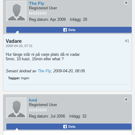
The Fly
Registered User
Reg.datum:
Apr 2009
Inlägg:
28
Dela
Vadare
#1
2009-04-20, 07:31
Hur länge står ni på varje plats då ni vadar.
5min, 10 kast, 15min eller what ?
Senast ändrad av
The Fly
;
2009-04-20, 08:09
.
Taggar:
Ingen
hnd
Registered User
Reg.datum:
Jul 2006
Inlägg:
32
Dela