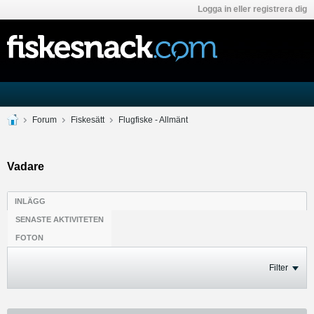
Logga in eller registrera dig
Forum
Fiskesätt
Flugfiske - Allmänt
Vadare
INLÄGG
SENASTE AKTIVITETEN
FOTON
Filter