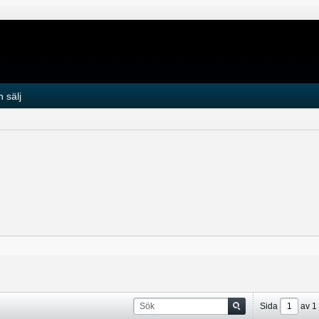
 sälj
Sida
av
1