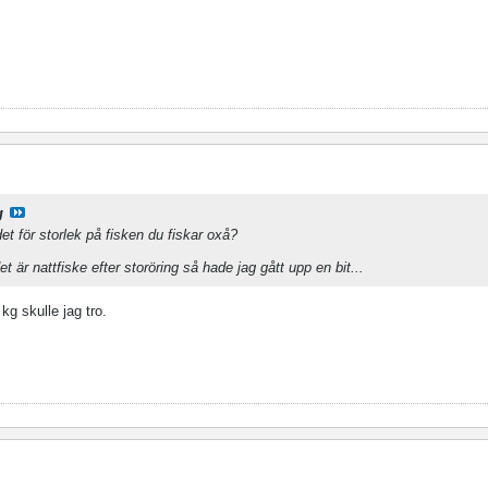
g
det för storlek på fisken du fiskar oxå?
t är nattfiske efter storöring så hade jag gått upp en bit...
kg skulle jag tro.