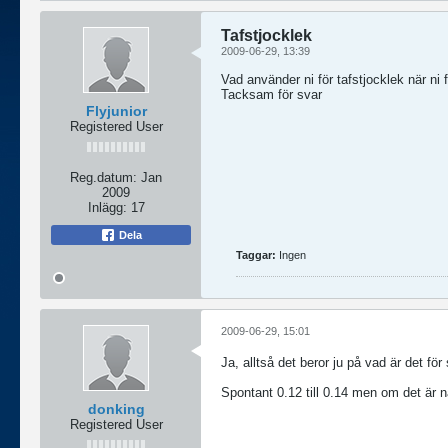
Tafstjocklek
2009-06-29, 13:39
Vad använder ni för tafstjocklek när n
Tacksam för svar
Flyjunior
Registered User
Reg.datum:
Jan
2009
Inlägg:
17
Dela
Taggar:
Ingen
2009-06-29, 15:01
Ja, alltså det beror ju på vad är det för
Spontant 0.12 till 0.14 men om det är na
donking
Registered User