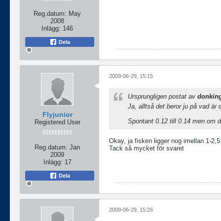
Reg.datum:
May
2008
Inlägg:
146
Dela
2009-06-29, 15:15
Ursprungligen postat av
donkin
Ja, alltså det beror ju på vad är 
Flyjunior
Spontant 0.12 till 0.14 men om de
Registered User
Okay, ja fisken ligger nog imellan 1-2,5 
Reg.datum:
Jan
Tack så mycket för svaret
2009
Inlägg:
17
Dela
2009-06-29, 15:26