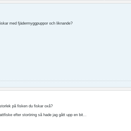
i fiskar med fjädermyggpuppor och liknande?
 storlek på fisken du fiskar oxå?
ttfiske efter storöring så hade jag gått upp en bit...