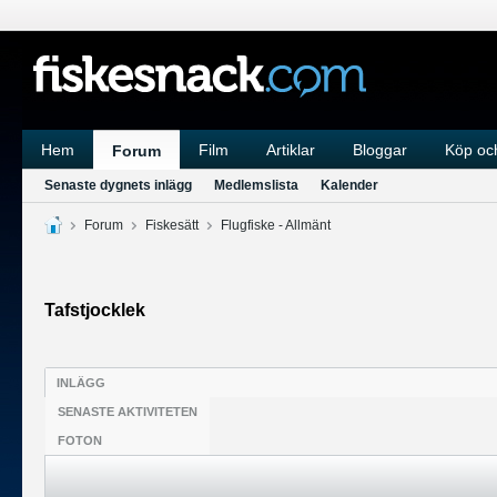
Hem
Film
Artiklar
Bloggar
Köp och
Forum
Senaste dygnets inlägg
Medlemslista
Kalender
Forum
Fiskesätt
Flugfiske - Allmänt
Tafstjocklek
INLÄGG
SENASTE AKTIVITETEN
FOTON