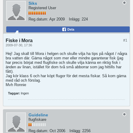
Siks
Registered User
Reg.datum:
Apr 2009
Inlägg:
224
Dela
Fiske i Mora
#1
2009-07-30, 17:36
Hej! Jag skall till Mora i helgen och skulle vilja ha tips på något / några
bra vatten där. Gärna något som mer eller mindre garanterar fisk (jag
har precis börjat med flugfiske och skulle vilja känna en riktig fisk i
änden av linan, istället för dom två små abborrar som jag hittills har
fått).
Jag kör klass 6 och har köpt flugor för det mesta fiskar. Så kom gärna
med råd och förslag.
Mvh Ronnie
Taggar:
Ingen
Guideline
flugfiskare
Reg.datum:
Oct 2006
Inlägg:
2256