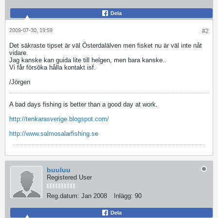
Dela
2009-07-30, 19:59
#2
Det säkraste tipset är väl Österdalälven men fisket nu är väl inte nåt
vidare.
Jag kanske kan guida lite till helgen, men bara kanske..
Vi får försöka hålla kontakt isf.
/Jörgen
A bad days fishing is better than a good day at work.
http://tenkarasverige.blogspot.com/
http://www.salmosalarfishing.se
buuluu
Registered User
Reg.datum:
Jan 2008
Inlägg:
90
Dela