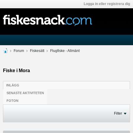
Logga in eller registrera dig
Forum
Fiskesätt
Flugfiske - Allmänt
Fiske i Mora
INLÄGG
SENASTE AKTIVITETEN
FOTON
Filter