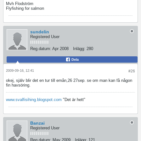
Mvh Flodström
Flyfishing for salmon
sundelin
Registered User
Reg.datum:
Apr 2008
Inlägg:
280
Dela
2009-09-16, 12:41
#26
okej, själv blir det en tur till emån,26 27sep. se om man kan få någon
fin havsöring.
www.svalfisihing.blogspot.com
"Det är hett"
Banzai
Registered User
Reg.datum:
May 2009
Inlägg:
121