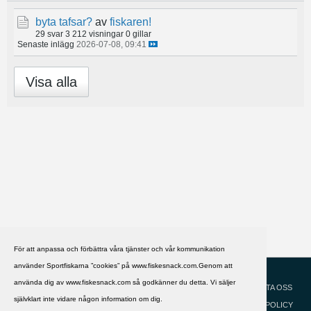
byta tafsar?
av
fiskaren!
29 svar
3 212 visningar
0 gillar
Senaste inlägg
2026-07-08, 09:41
Visa alla
För att anpassa och förbättra våra tjänster och vår kommunikation
använder Sportfiskarna ”cookies” på www.fiskesnack.com.Genom att
HJÄLP
Svenska
använda dig av www.fiskesnack.com så godkänner du detta. Vi säljer
KONTAKTA OSS
självklart inte vidare någon information om dig.
COOKIEPOLICY