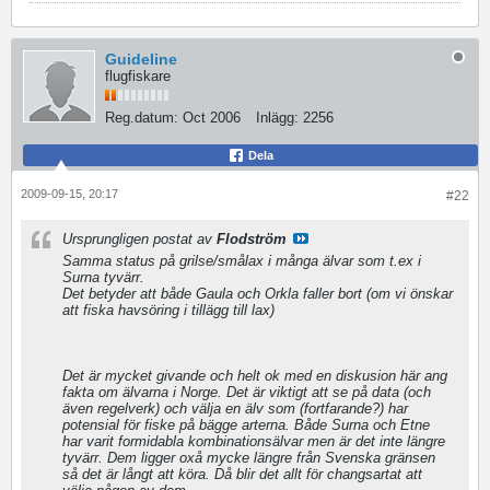
Guideline
flugfiskare
Reg.datum:
Oct 2006
Inlägg:
2256
Dela
2009-09-15, 20:17
#22
Ursprungligen postat av
Flodström
Samma status på grilse/smålax i många älvar som t.ex i
Surna tyvärr.
Det betyder att både Gaula och Orkla faller bort (om vi önskar
att fiska havsöring i tillägg till lax)
Det är mycket givande och helt ok med en diskusion här ang
fakta om älvarna i Norge. Det är viktigt att se på data (och
även regelverk) och välja en älv som (fortfarande?) har
potensial för fiske på bägge arterna. Både Surna och Etne
har varit formidabla kombinationsälvar men är det inte längre
tyvärr. Dem ligger oxå mycke längre från Svenska gränsen
så det är långt att köra. Då blir det allt för changsartat att