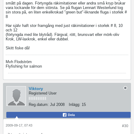
smått på dagen. Förtyngda räkimitationer eller andra små kryp brukar
vara lockande för dem största. Se på flugan Lennart Westerlund tog
sin stora på, en liten enkelkrokad "green but"-liknande fluga i storlek #
8
Har själv haft stor framgång med just räkimitationer i storlek # 8, 10
och 12
(förtyngda med lite blytråd). Färgval, rött, brunsvart eller mörk-oliv
Krok, LW-laxkrok, enkel eller dubbel.
Skitt fiske då!
Mvh Flodström
Flyfishing for salmon
Viktory
Registered User
Reg.datum:
Jul 2008
Inlägg:
15
Dela
2009-09-17, 07:43
#30