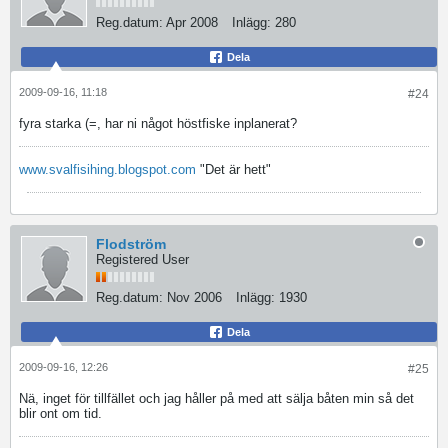
Reg.datum:
Apr 2008
Inlägg:
280
Dela
2009-09-16, 11:18
#24
fyra starka (=, har ni något höstfiske inplanerat?
www.svalfisihing.blogspot.com
"Det är hett"
Flodström
Registered User
Reg.datum:
Nov 2006
Inlägg:
1930
Dela
2009-09-16, 12:26
#25
Nä, inget för tillfället och jag håller på med att sälja båten min så det
blir ont om tid.