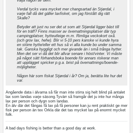
välja någon av dem.
Verdal tycks vara mycket mer changsartad än Stjørdal, i
varje fall då det gäller laxfisket, om jag förstått dig rätt
Skalle?
Betyder att just nu ser det ut som att Stjørdal ligger bäst till
för en träff? Finns masser av övernattningsplatser där typ
campingplatser, hytteutleige m.m. Rimliga veckokort oxå.
(och grov lax, hehe). Blir vi 5-10 pers kanske vi kunde hyra
en större hytte/eller ett hus så vi alla kunde bo under samma
tak. Ganska hyggligt och mer givande än i små trånga hytter.
Men det ser vi då det blir allvar senare i höst/vinter. Vi måste
på något sätt förhandsboka boende för annars riskerar man
att upplägget spricker p.g.a. brist på övernattnings/boende-
möjligheter.
Någon här som fiskat Stjørdal i år? Om ja, berätta lite hur det
var.
Angående data i älvarna så får man inte stirra sig helt blind på antalet
lax som landas varje säsong.Tyvärr så framgår det ju inte hur många
lax per person och dygn som landas.
En älv där det fångas få lax på få personer kan ju rent praktiskt ge mer
fisk per person än tex Orkla där det tas mycket lax på enormt mycket
folk.
A bad days fishing is better than a good day at work.