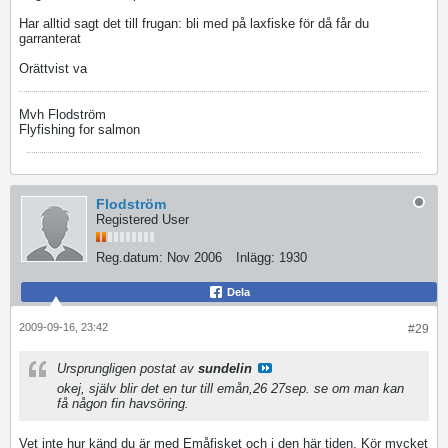
Har alltid sagt det till frugan: bli med på laxfiske för då får du
garranterat
Orättvist va
Mvh Flodström
Flyfishing for salmon
Flodström
Registered User
Reg.datum:
Nov 2006
Inlägg:
1930
Dela
2009-09-16, 23:42
#29
Ursprungligen postat av
sundelin
okej, själv blir det en tur till emån,26 27sep. se om man kan
få någon fin havsöring.
Vet inte hur känd du är med Emåfisket och i den här tiden. Kör mycket