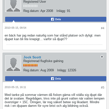
Registered User
Reg.datum:
Apr 2008
Inlägg:
91
Dela
2010-05-15, 09:54
#4
en bäck har jag redan naturlig som har stånd platser och dyligt. men
djupet kan bli lite knepigt... varför så djupt??
Jock Scott
Registrerad flugfiske galning
Reg.datum:
Aug 2009
Inlägg:
12326
Dela
2010-05-15, 16:11
#5
Med tanke på sommar värmen då fisken gärna vill ställa sig djupt där
det är svalare. Regnbågen, trivs inte på grunt vatten när vatten tempen
överstiger + 15C. Öringen, lär nog säkert betee sig likadant. Mindre
risk i en djupare damm för syre brist och alg bildning också.