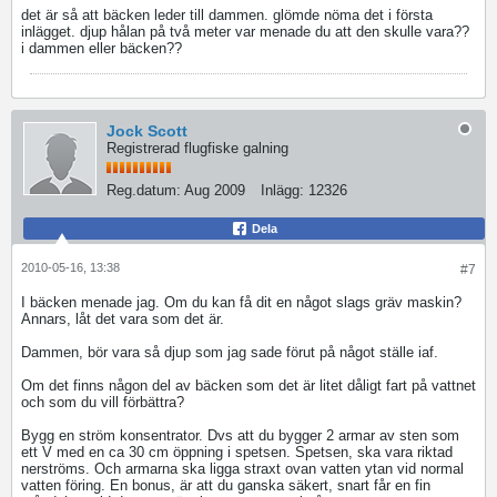
det är så att bäcken leder till dammen. glömde nöma det i första
inlägget. djup hålan på två meter var menade du att den skulle vara??
i dammen eller bäcken??
Jock Scott
Registrerad flugfiske galning
Reg.datum:
Aug 2009
Inlägg:
12326
Dela
2010-05-16, 13:38
#7
I bäcken menade jag. Om du kan få dit en något slags gräv maskin?
Annars, låt det vara som det är.
Dammen, bör vara så djup som jag sade förut på något ställe iaf.
Om det finns någon del av bäcken som det är litet dåligt fart på vattnet
och som du vill förbättra?
Bygg en ström konsentrator. Dvs att du bygger 2 armar av sten som
ett V med en ca 30 cm öppning i spetsen. Spetsen, ska vara riktad
nerströms. Och armarna ska ligga straxt ovan vatten ytan vid normal
vatten föring. En bonus, är att du ganska säkert, snart får en fin