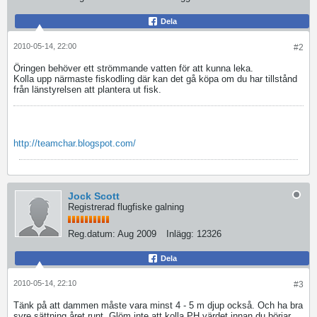
Dela
2010-05-14, 22:00
#2
Öringen behöver ett strömmande vatten för att kunna leka.
Kolla upp närmaste fiskodling där kan det gå köpa om du har tillstånd
från länstyrelsen att plantera ut fisk.
http://teamchar.blogspot.com/
Jock Scott
Registrerad flugfiske galning
Reg.datum:
Aug 2009
Inlägg:
12326
Dela
2010-05-14, 22:10
#3
Tänk på att dammen måste vara minst 4 - 5 m djup också. Och ha bra
syre sättning året runt. Glöm inte att kolla PH värdet innan du börjar.