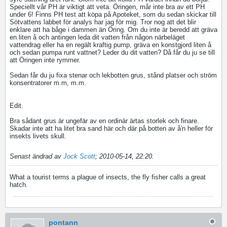
Speciellt vår PH är viktigt att veta. Öringen, mår inte bra av ett PH
under 6! Finns PH test att köpa på Apoteket, som du sedan skickar till
Sötvattens labbet för analys har jag för mig. Tror nog att det blir
enklare att ha båge i dammen än Öring. Om du inte är beredd att gräva
en liten å och antingen leda dit vatten från någon närbeläget
vattendrag eller ha en regält kraftig pump, gräva en konstgjord liten å
och sedan pumpa runt vattnet? Leder du dit vatten? Då får du ju se till
att Öringen inte rymmer.
Sedan får du ju fixa stenar och lekbotten grus, stånd platser och ström
konsentratorer m.m, m.m.
Edit.
Bra sådant grus är ungefär av en ordinär ärtas storlek och finare.
Skadar inte att ha litet bra sand här och där på botten av å'n heller för
insekts livets skull.
Senast ändrad av
Jock Scott
;
2010-05-14, 22:20
.
What a tourist terms a plague of insects, the fly fisher calls a great
hatch.
pontann