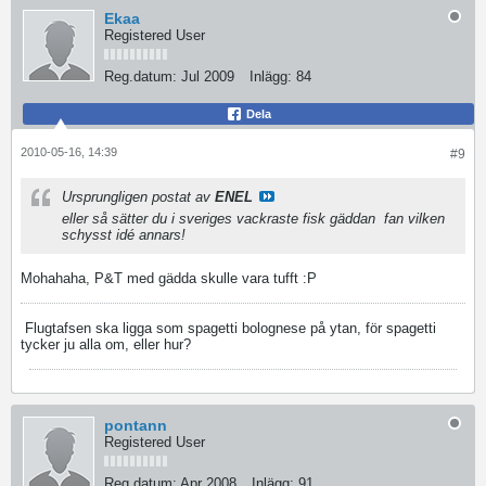
Ekaa
Registered User
Reg.datum:
Jul 2009
Inlägg:
84
Dela
2010-05-16, 14:39
#9
Ursprungligen postat av
ENEL
eller så sätter du i sveriges vackraste fisk gäddan
fan vilken
schysst idé annars!
Mohahaha, P&T med gädda skulle vara tufft :P
Flugtafsen ska ligga som spagetti bolognese på ytan, för spagetti
tycker ju alla om, eller hur?
pontann
Registered User
Reg.datum:
Apr 2008
Inlägg:
91