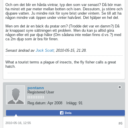
Och om det blir en hårda vintrar, typ den som var senast? Då bör man
ha minst ett par meter mellan botten och isen. Dessutom, ju större och
djupare vatten. Ju mindre risk för syre brist under vintern. Se till att ha
någon mindre vak öppen under vinter halvåret. Det hjälper en hel del.
Men om det är en bäck du pratar om? (Trodde det var en damm?) Då
är knappast syre sättningen ett problem. Men du kan ju alltid göra
någon eller ett par djup hålor (Om sådana inte redan finns d.vs.?) med
ca 2m djup som är bra för firren.
Senast ändrad av
Jock Scott
;
2010-05-15, 21:28
.
What a tourist terms a plague of insects, the fly fisher calls a great
hatch.
pontann
Registered User
Reg.datum:
Apr 2008
Inlägg:
91
Dela
2010-05-16, 12:55
#6