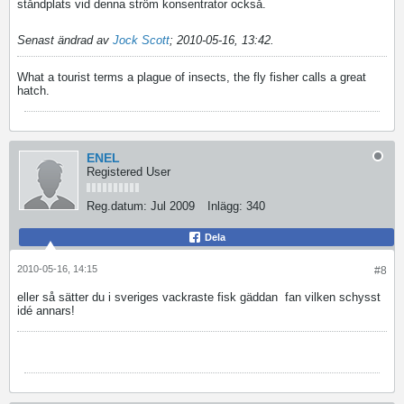
ståndplats vid denna ström konsentrator också.
Senast ändrad av
Jock Scott
;
2010-05-16, 13:42
.
What a tourist terms a plague of insects, the fly fisher calls a great
hatch.
ENEL
Registered User
Reg.datum:
Jul 2009
Inlägg:
340
Dela
2010-05-16, 14:15
#8
eller så sätter du i sveriges vackraste fisk gäddan
fan vilken schysst
idé annars!