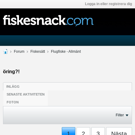
Logga in eller registrera dig
Forum
Fiskesätt
Flugfiske - Allmänt
öring?!
INLÄGG
SENASTE AKTIVITETEN
FOTON
Filter
1
2
3
Nästa