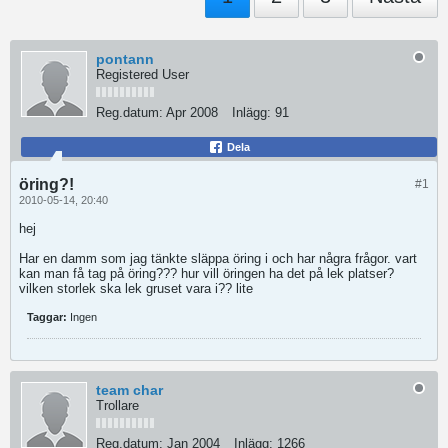
pontann
Registered User
Reg.datum:
Apr 2008
Inlägg:
91
Dela
öring?!
#1
2010-05-14, 20:40
hej
Har en damm som jag tänkte släppa öring i och har några frågor. vart
kan man få tag på öring??? hur vill öringen ha det på lek platser?
vilken storlek ska lek gruset vara i?? lite
Taggar:
Ingen
team char
Trollare
Reg.datum:
Jan 2004
Inlägg:
1266