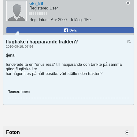
oki_88
Registered User
Reg.datum:
Apr 2009
Inlägg:
159
Dela
flugfiske i happarande trakten?
#1
2010-09-16, 07:54
tjena!
funderade ta en "snus resa" till happaranda och tänkte på samma
gång flugfiska lite.
har någon tips på nått besöks värt ställe i den trakten?
Taggar:
Ingen
Foton