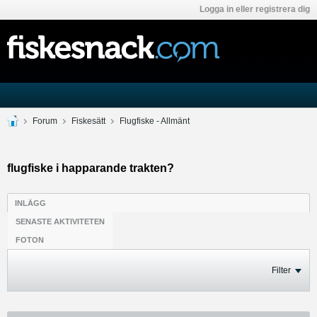
Logga in eller registrera dig
Forum
Fiskesätt
Flugfiske - Allmänt
flugfiske i happarande trakten?
INLÄGG
SENASTE AKTIVITETEN
FOTON
Filter