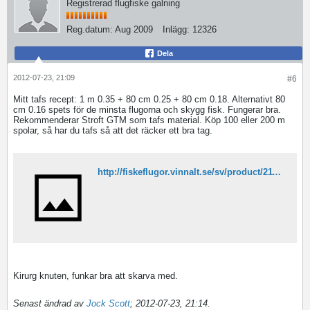
Registrerad flugfiske galning
Reg.datum:
Aug 2009
Inlägg:
12326
Dela
2012-07-23, 21:09
#6
Mitt tafs recept: 1 m 0.35 + 80 cm 0.25 + 80 cm 0.18. Alternativt 80
cm 0.16 spets för de minsta flugorna och skygg fisk. Fungerar bra.
Rekommenderar Stroft GTM som tafs material. Köp 100 eller 200 m
spolar, så har du tafs så att det räcker ett bra tag.
http://fiskeflugor.vinnalt.se/sv/product/211/Stroft-GTM-100-m
Kirurg knuten, funkar bra att skarva med.
Senast ändrad av
Jock Scott
;
2012-07-23, 21:14
.