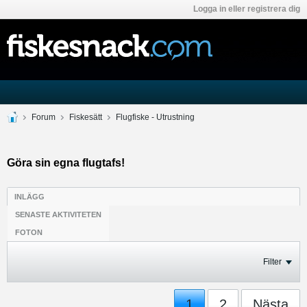
Logga in eller registrera dig
Forum
Fiskesätt
Flugfiske - Utrustning
Göra sin egna flugtafs!
INLÄGG
SENASTE AKTIVITETEN
FOTON
Filter
1
2
Nästa