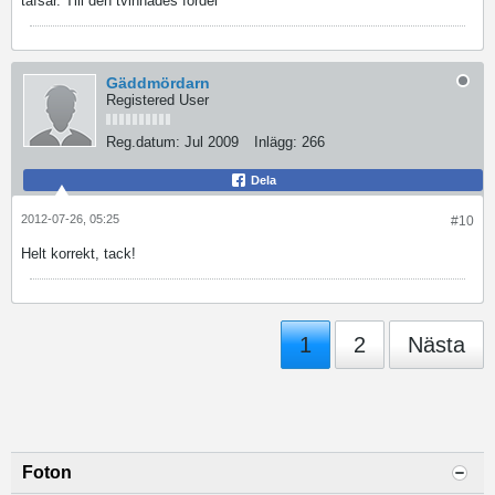
tafsar. Till den tvinnades fördel
Gäddmördarn
Registered User
Reg.datum:
Jul 2009
Inlägg:
266
Dela
2012-07-26, 05:25
#10
Helt korrekt, tack!
1
2
Nästa
Foton