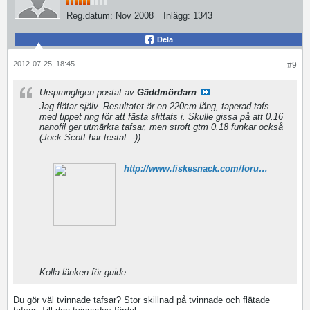
Reg.datum:
Nov 2008
Inlägg:
1343
Dela
2012-07-25, 18:45
#9
Ursprungligen postat av
Gäddmördarn
Jag flätar själv. Resultatet är en 220cm lång, taperad tafs
med tippet ring för att fästa slittafs i. Skulle gissa på att 0.16
nanofil ger utmärkta tafsar, men stroft gtm 0.18 funkar också
(Jock Scott har testat :-))
http://www.fiskesnack.com/forum/showthread.php/109761-Guide-f%C3%B6r-fl%C3%A4tning-av-egen-tafs
Kolla länken för guide
Du gör väl tvinnade tafsar? Stor skillnad på tvinnade och flätade