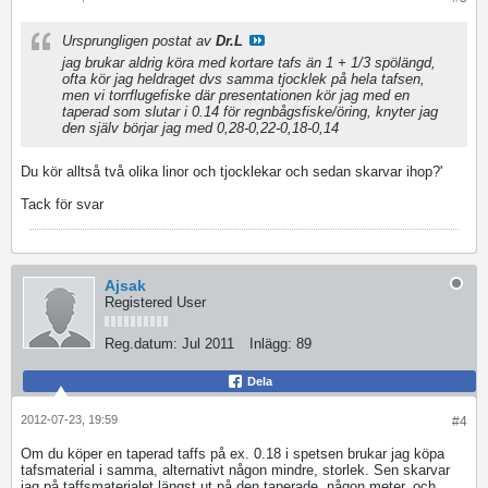
Ursprungligen postat av
Dr.L
jag brukar aldrig köra med kortare tafs än 1 + 1/3 spölängd,
ofta kör jag heldraget dvs samma tjocklek på hela tafsen,
men vi torrflugefiske där presentationen kör jag med en
taperad som slutar i 0.14 för regnbågsfiske/öring, knyter jag
den själv börjar jag med 0,28-0,22-0,18-0,14
Du kör alltså två olika linor och tjocklekar och sedan skarvar ihop?'
Tack för svar
Ajsak
Registered User
Reg.datum:
Jul 2011
Inlägg:
89
Dela
2012-07-23, 19:59
#4
Om du köper en taperad taffs på ex. 0.18 i spetsen brukar jag köpa
tafsmaterial i samma, alternativt någon mindre, storlek. Sen skarvar
jag på taffsmaterialet längst ut på den taperade, någon meter, och