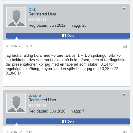
Dr.L
Registered User
Reg.datum:
Jun 2012
Inlägg:
25
Dela
2012-07-23, 18:39
#2
jag brukar aldrig köra med kortare tafs än 1 + 1/3 spölängd, ofta kör
jag heldraget dvs samma tjocklek på hela tafsen, men vi torrflugefiske
där presentationen kör jag med en taperad som slutar i 0.14 för
regnbågsfiske/öring, knyter jag den själv börjar jag med 0,28-0,22-
0,18-0,14
tossie
Registered User
Reg.datum:
Jun 2010
Inlägg:
7
Dela
2012-07-23, 19:12
#3