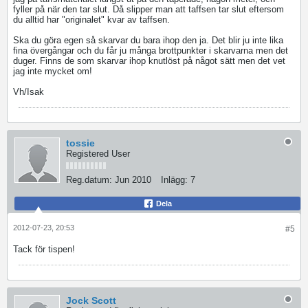
fyller på när den tar slut. Då slipper man att taffsen tar slut eftersom
du alltid har "originalet" kvar av taffsen.
Ska du göra egen så skarvar du bara ihop den ja. Det blir ju inte lika
fina övergångar och du får ju många brottpunkter i skarvarna men det
duger. Finns de som skarvar ihop knutlöst på något sätt men det vet
jag inte mycket om!
Vh/Isak
tossie
Registered User
Reg.datum:
Jun 2010
Inlägg:
7
Dela
2012-07-23, 20:53
#5
Tack för tispen!
Jock Scott