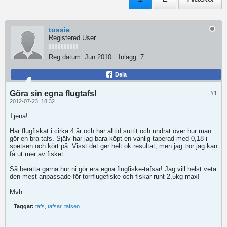
tossie
Registered User
Reg.datum:
Jun 2010
Inlägg:
7
Dela
Göra sin egna flugtafs!
#1
2012-07-23, 18:32
Tjena!
Har flugfiskat i cirka 4 år och har alltid suttit och undrat över hur man
gör en bra tafs. Själv har jag bara köpt en vanlig taperad med 0,18 i
spetsen och kört på. Visst det ger helt ok resultat, men jag tror jag kan
få ut mer av fisket.
Så berätta gärna hur ni gör era egna flugfiske-tafsar! Jag vill helst veta
den mest anpassade för torrflugefiske och fiskar runt 2,5kg max!
Mvh
Taggar:
tafs
,
tafsar
,
tafsen