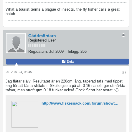
What a tourist terms a plague of insects, the fly fisher calls a great
hatch.
Gäddmördarn
Registered User
Reg.datum:
Jul 2009
Inlägg:
266
Dela
2012-07-24, 08:45
#7
Jag flätar själv. Resultatet är en 220cm lång, taperad tafs med tippet
ring för att fästa slittafs i. Skulle gissa på att 0.16 nanofil ger utmärkta
tafsar, men stroft gtm 0.18 funkar också (Jock Scott har testat :-))
http://www.fiskesnack.com/forum/showthread.php/109761-Guide-f%C3%B6r-fl%C3%A4tning-av-egen-tafs