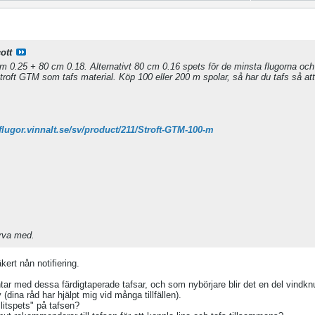
ott
cm 0.25 + 80 cm 0.18. Alternativt 80 cm 0.16 spets för de minsta flugorna och
oft GTM som tafs material. Köp 100 eller 200 m spolar, så har du tafs så att
eflugor.vinnalt.se/sv/product/211/Stroft-GTM-100-m
arva med.
ert nån notifiering.
ntar med dessa färdigtaperade tafsar, och som nybörjare blir det en del vindknu
 (dina råd har hjälpt mig vid många tillfällen).
slitspets" på tafsen?