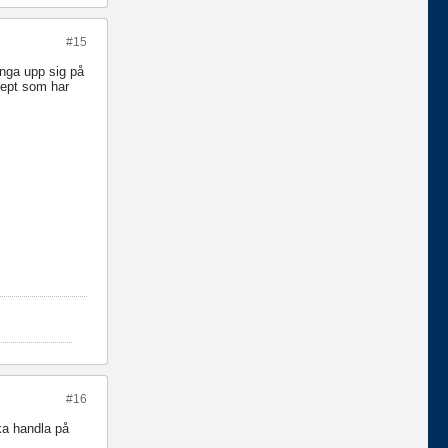
#15
änga upp sig på
cept som har
#16
ka handla på