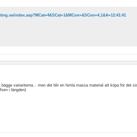
asting.se/index.asp?MCat=4&SCat=1&MCon=&SCon=4,1&A=12:41:41
a bägge varianterna... men det blir en himla massa material att köpa för det 
fsen i längden)