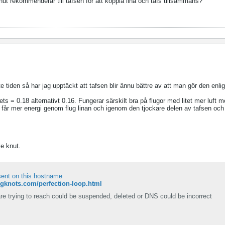
knut rekommenderar till tafsen för att koppla lina och tafs tillsammans?
 tiden så har jag upptäckt att tafsen blir ännu bättre av att man gör den enlig
 = 0.18 alternativt 0.16. Fungerar särskilt bra på flugor med litet mer luft 
u får mer energi genom flug linan och igenom den tjockare delen av tafsen och 
le knut.
sent on this hostname
ingknots.com/perfection-loop.html
re trying to reach could be suspended, deleted or DNS could be incorrect