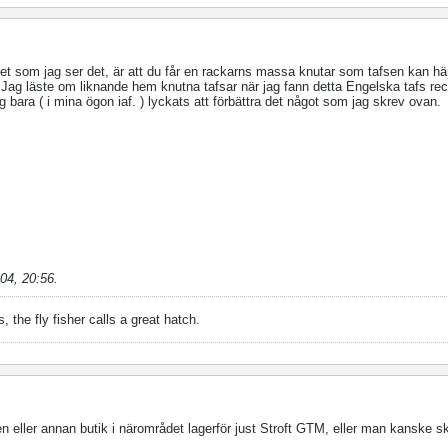
met som jag ser det, är att du får en rackarns massa knutar som tafsen kan h
Jag läste om liknande hem knutna tafsar när jag fann detta Engelska tafs re
g bara ( i mina ögon iaf. ) lyckats att förbättra det något som jag skrev ovan.
04, 20:56
.
, the fly fisher calls a great hatch.
n eller annan butik i närområdet lagerför just Stroft GTM, eller man kanske s