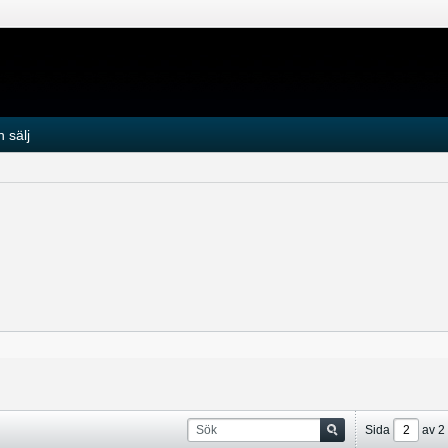
 sälj
Sida
av
2