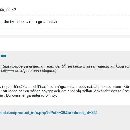
05, 00:50
.
, the fly fisher calls a great hatch.
t testa bägge varianterna... men det blir en himla massa material att köpa för
billigare än köpetafsen i längden)
( ej att förväxla med flätad ) och några rullar spetsmatrial i fluorocarbon. Kö
t att lägga ner en sådan snyggt och det snor sig sällan. Använder dessa ( se l
guel. Du kommer garanterad bli nöjd
asfiske.se/product_info.php?cPath=30&products_id=822