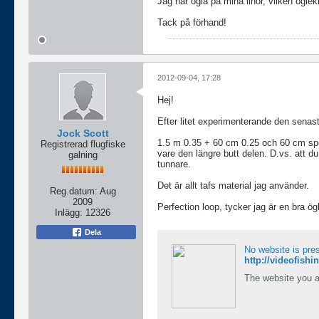
Jag har ögla på mina linor, vilken ögle
Tack på förhand!
2012-09-04, 17:28
Hej!
Efter litet experimenterande den senaste
Jock Scott
1.5 m 0.35 + 60 cm 0.25 och 60 cm spets
Registrerad flugfiske
vare den längre butt delen. D.vs. att d
galning
tunnare.
Det är allt tafs material jag använder.
Reg.datum:
Aug
2009
Perfection loop, tycker jag är en bra ög
Inlägg:
12326
Dela
No website is pre
http://videofish
The website you a