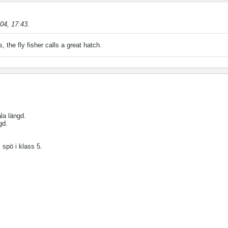
04, 17:43
.
, the fly fisher calls a great hatch.
la längd.
gd.
ts spö i klass 5.