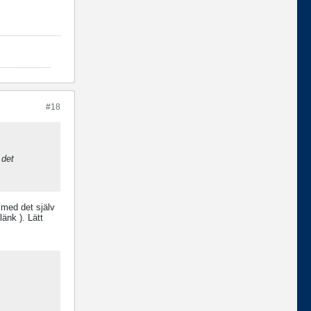
#18
 det
r med det själv
änk ). Lätt