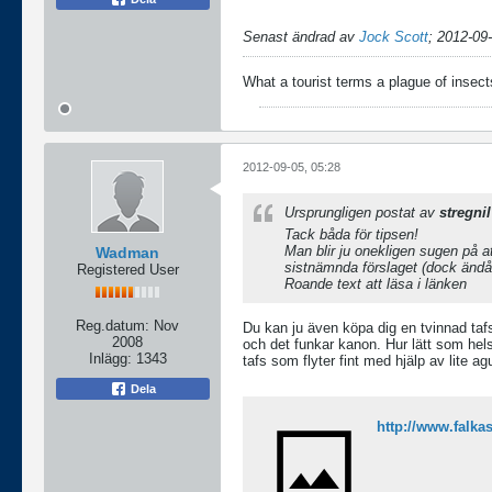
Senast ändrad av
Jock Scott
;
2012-09-
What a tourist terms a plague of insects
2012-09-05, 05:28
Ursprungligen postat av
stregnil
Tack båda för tipsen!
Man blir ju onekligen sugen på at
Wadman
sistnämnda förslaget (dock ändå 
Registered User
Roande text att läsa i länken
Reg.datum:
Nov
Du kan ju även köpa dig en tvinnad tafs 
2008
och det funkar kanon. Hur lätt som hels
Inlägg:
1343
tafs som flyter fint med hjälp av lite a
Dela
http://www.falk