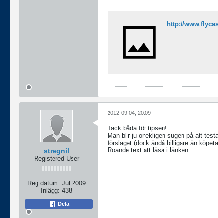
http://www.flyc
2012-09-04, 20:09
Tack båda för tipsen!
Man blir ju onekligen sugen på att test
förslaget (dock ändå billigare än köpeta
Roande text att läsa i länken
stregnil
Registered User
Reg.datum:
Jul 2009
Inlägg:
438
Dela