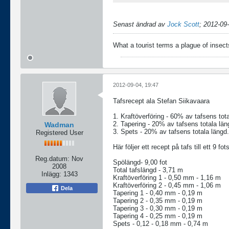
Senast ändrad av
Jock Scott
;
2012-09-
What a tourist terms a plague of insects
2012-09-04, 19:47
Tafsrecept ala Stefan Siikavaara
1. Kraftöverföring - 60% av tafsens tota
2. Tapering - 20% av tafsens totala län
Wadman
3. Spets - 20% av tafsens totala längd.
Registered User
Här följer ett recept på tafs till ett 9 fo
Reg.datum:
Nov
Spölängd- 9,00 fot
2008
Total tafslängd - 3,71 m
Inlägg:
1343
Kraftöverföring 1 - 0,50 mm - 1,16 m
Kraftöverföring 2 - 0,45 mm - 1,06 m
Dela
Tapering 1 - 0,40 mm - 0,19 m
Tapering 2 - 0,35 mm - 0,19 m
Tapering 3 - 0,30 mm - 0,19 m
Tapering 4 - 0,25 mm - 0,19 m
Spets - 0,12 - 0,18 mm - 0,74 m