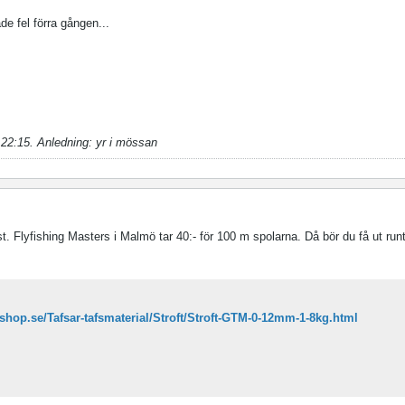
de fel förra gången...
 22:15
.
Anledning:
yr i mössan
st. Flyfishing Masters i Malmö tar 40:- för 100 m spolarna. Då bör du få ut runt
yshop.se/Tafsar-tafsmaterial/Stroft/Stroft-GTM-0-12mm-1-8kg.html