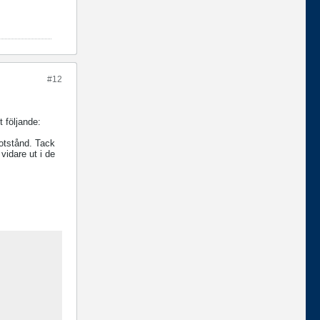
#12
t följande:
motstånd. Tack
vidare ut i de