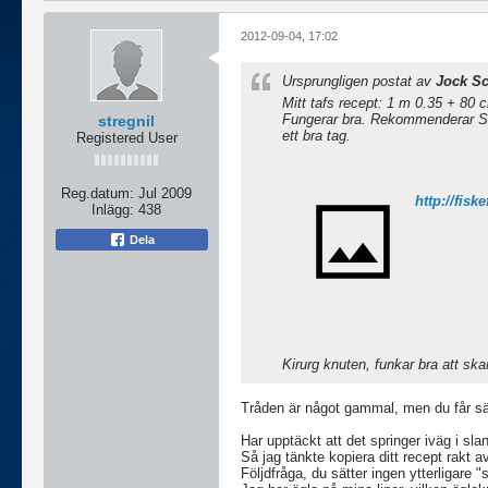
2012-09-04, 17:02
Ursprungligen postat av
Jock Sc
Mitt tafs recept: 1 m 0.35 + 80 
Fungerar bra. Rekommenderar Str
stregnil
ett bra tag.
Registered User
Reg.datum:
Jul 2009
http://fisk
Inlägg:
438
Dela
Kirurg knuten, funkar bra att sk
Tråden är något gammal, men du får säk
Har upptäckt att det springer iväg i sla
Så jag tänkte kopiera ditt recept rakt av
Följdfråga, du sätter ingen ytterligare "