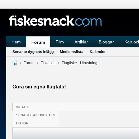
Hem
Film
Artiklar
Bloggar
Köp och
Forum
Senaste dygnets inlägg
Medlemslista
Kalender
Forum
Fiskesätt
Flugfiske - Utrustning
Göra sin egna flugtafs!
INLÄGG
SENASTE AKTIVITETEN
FOTON