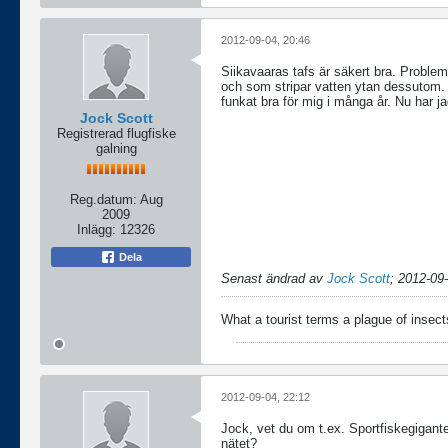
2012-09-04, 20:46
Siikavaaras tafs är säkert bra. Proble
och som stripar vatten ytan dessutom. 
funkat bra för mig i många år. Nu har ja
Jock Scott
Registrerad flugfiske
galning
Reg.datum:
Aug
2009
Inlägg:
12326
Dela
Senast ändrad av
Jock Scott
;
2012-09-
What a tourist terms a plague of insects
2012-09-04, 22:12
Jock, vet du om t.ex. Sportfiskegigante
nätet?