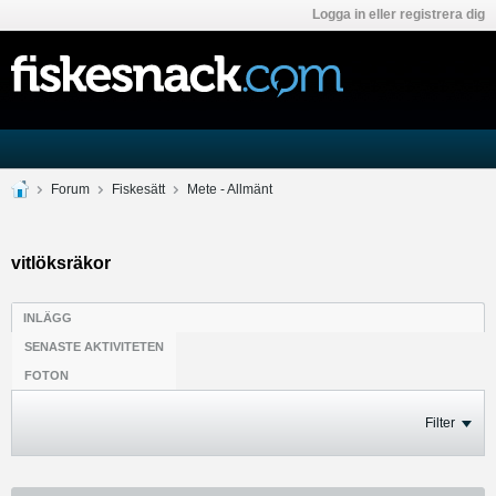
Logga in eller registrera dig
Forum
Fiskesätt
Mete - Allmänt
vitlöksräkor
INLÄGG
SENASTE AKTIVITETEN
FOTON
Filter