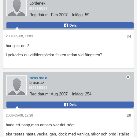
Lordenek
Reg.datum:
Feb 2007
Inlägg:
59
Dela
2008-05-08, 11:09
#4
hur gick det?....
Lyckades du vitlöksspäcka fisken redan vid fångsten?
braxmax
braxmax
Reg.datum:
Aug 2007
Inlägg:
254
Dela
2008-05-08, 12:28
#5
hade ett napp,men annars var det trögt.
ska testas nästa vecka igen, dock med vanliga räkor och bröd istället