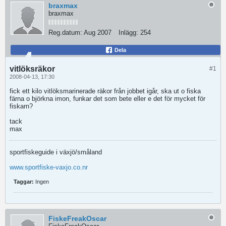
braxmax
braxmax
Reg.datum:
Aug 2007
Inlägg:
254
Dela
vitlöksräkor
#1
2008-04-13, 17:30
fick ett kilo vitlöksmarinerade räkor från jobbet igår, ska ut o fiska
färna o björkna imon, funkar det som bete eller e det för mycket för
fiskarn?
tack
max
sportfiskeguide i växjö/småland
www.sportfiske-vaxjo.co.nr
Taggar:
Ingen
FiskeFreakOscar