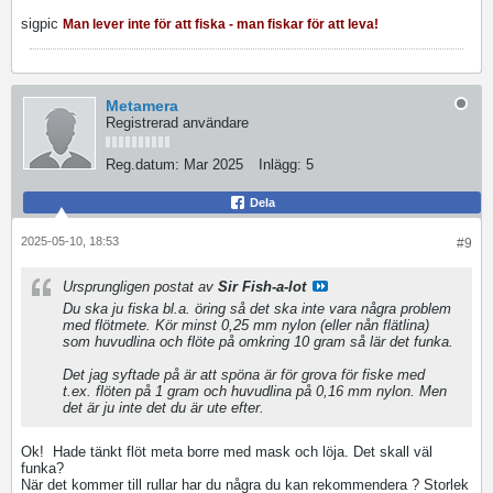
sigpic
Man lever inte för att fiska - man fiskar för att leva!
Metamera
Registrerad användare
Reg.datum:
Mar 2025
Inlägg:
5
Dela
2025-05-10, 18:53
#9
Ursprungligen postat av
Sir Fish-a-lot
Du ska ju fiska bl.a. öring så det ska inte vara några problem
med flötmete. Kör minst 0,25 mm nylon (eller nån flätlina)
som huvudlina och flöte på omkring 10 gram så lär det funka.
Det jag syftade på är att spöna är för grova för fiske med
t.ex. flöten på 1 gram och huvudlina på 0,16 mm nylon. Men
det är ju inte det du är ute efter.
Ok!
Hade tänkt flöt meta borre med mask och löja. Det skall väl
funka?
När det kommer till rullar har du några du kan rekommendera ? Storlek