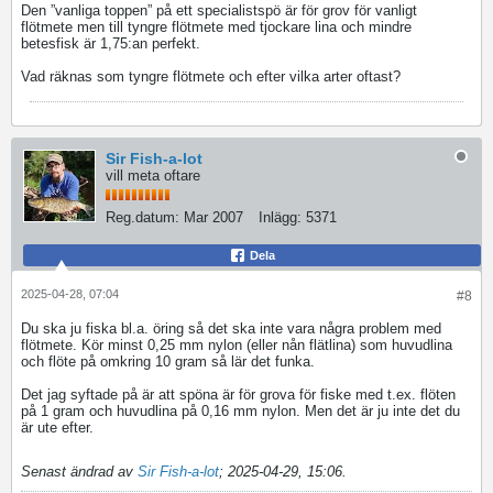
Den ”vanliga toppen” på ett specialistspö är för grov för vanligt
flötmete men till tyngre flötmete med tjockare lina och mindre
betesfisk är 1,75:an perfekt.
Vad räknas som tyngre flötmete och efter vilka arter oftast?
Sir Fish-a-lot
vill meta oftare
Reg.datum:
Mar 2007
Inlägg:
5371
Dela
2025-04-28, 07:04
#8
Du ska ju fiska bl.a. öring så det ska inte vara några problem med
flötmete. Kör minst 0,25 mm nylon (eller nån flätlina) som huvudlina
och flöte på omkring 10 gram så lär det funka.
Det jag syftade på är att spöna är för grova för fiske med t.ex. flöten
på 1 gram och huvudlina på 0,16 mm nylon. Men det är ju inte det du
är ute efter.
Senast ändrad av
Sir Fish-a-lot
;
2025-04-29, 15:06
.