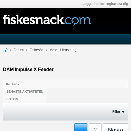
Logga in eller registrera dig
Forum
Fiskesätt
Mete - Utrustning
DAM Impulse X Feeder
INLÄGG
SENASTE AKTIVITETEN
FOTON
Filter
1
2
Nästa