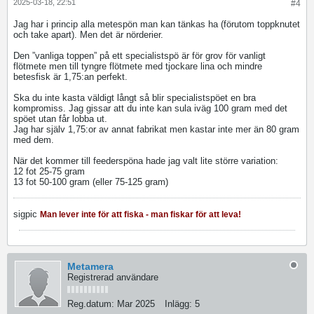
2025-03-18, 22:51
#4
Jag har i princip alla metespön man kan tänkas ha (förutom toppknutet
och take apart). Men det är nörderier.
Den ”vanliga toppen” på ett specialistspö är för grov för vanligt
flötmete men till tyngre flötmete med tjockare lina och mindre
betesfisk är 1,75:an perfekt.
Ska du inte kasta väldigt långt så blir specialistspöet en bra
kompromiss. Jag gissar att du inte kan sula iväg 100 gram med det
spöet utan får lobba ut.
Jag har själv 1,75:or av annat fabrikat men kastar inte mer än 80 gram
med dem.
När det kommer till feederspöna hade jag valt lite större variation:
12 fot​ 25-75 gram
13 fot 50-100 gram (eller 75-125 gram)
sigpic
Man lever inte för att fiska - man fiskar för att leva!
Metamera
Registrerad användare
Reg.datum:
Mar 2025
Inlägg:
5