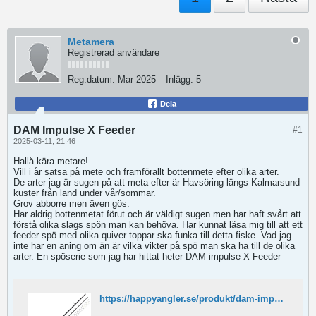
Metamera
Registrerad användare
Reg.datum:
Mar 2025
Inlägg:
5
Dela
DAM Impulse X Feeder
#1
2025-03-11, 21:46
Hallå kära metare!
Vill i år satsa på mete och framförallt bottenmete efter olika arter.
De arter jag är sugen på att meta efter är Havsöring längs Kalmarsund
kuster från land under vår/sommar.
Grov abborre men även gös.
Har aldrig bottenmetat förut och är väldigt sugen men har haft svårt att
förstå olika slags spön man kan behöva. Har kunnat läsa mig till att ett
feeder spö med olika quiver toppar ska funka till detta fiske. Vad jag
inte har en aning om än är vilka vikter på spö man ska ha till de olika
arter. En spöserie som jag har hittat heter DAM impulse X Feeder
https://happyangler.se/produkt/dam-impulse-x-feeder-haspelspo/