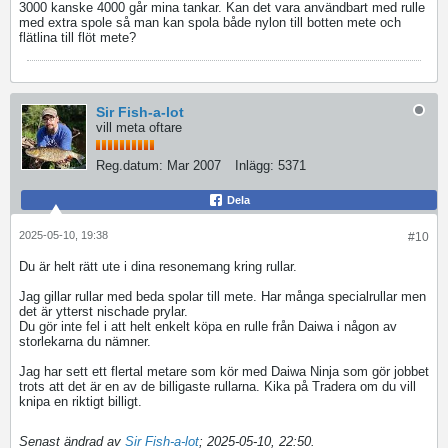
3000 kanske 4000 går mina tankar. Kan det vara användbart med rulle
med extra spole så man kan spola både nylon till botten mete och
flätlina till flöt mete?
Sir Fish-a-lot
vill meta oftare
Reg.datum:
Mar 2007
Inlägg:
5371
Dela
2025-05-10, 19:38
#10
Du är helt rätt ute i dina resonemang kring rullar.
Jag gillar rullar med beda spolar till mete. Har många specialrullar men
det är ytterst nischade prylar.
Du gör inte fel i att helt enkelt köpa en rulle från Daiwa i någon av
storlekarna du nämner.
Jag har sett ett flertal metare som kör med Daiwa Ninja som gör jobbet
trots att det är en av de billigaste rullarna. Kika på Tradera om du vill
knipa en riktigt billigt.
Senast ändrad av
Sir Fish-a-lot
;
2025-05-10, 22:50
.