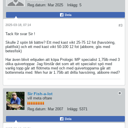
Reg.datum:
Mar 2025
Inlägg:
5
Dela
2025-03-18, 07:14
#3
Tack för svar Sir !
Skulle 2 spön bli bättre? Ett med kast vikt 25-75 12 fot (havsöring,
plattfisk) och ett med kast vikt 50-100 12 fot (abborre, gös med
betesfisk)
Har även blivit erbjuden att köpa Prologic MP specialist 1,75lb med 3
olika quivertoppar. Jag förstår det som att ett specialist spö med
vanlig topp går att flötmeta med och med quivertopparna går att
bottenmeta med. Men hur är 1.75lb att drilla havsöring, abborre med?
Sir Fish-a-lot
vill meta oftare
Reg.datum:
Mar 2007
Inlägg:
5371
Dela