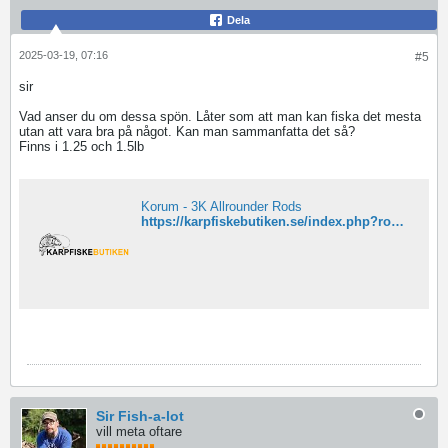
Dela
2025-03-19, 07:16
#5
sir
Vad anser du om dessa spön. Låter som att man kan fiska det mesta
utan att vara bra på något. Kan man sammanfatta det så?
Finns i 1.25 och 1.5lb
Korum - 3K Allrounder Rods
https://karpfiskebutiken.se/index.php?route=product/product&manufacturer_id=250&product_id=9617
Sir Fish-a-lot
vill meta oftare