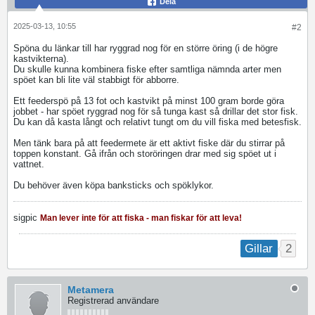
Dela
2025-03-13, 10:55
#2
Spöna du länkar till har ryggrad nog för en större öring (i de högre
kastvikterna).
Du skulle kunna kombinera fiske efter samtliga nämnda arter men
spöet kan bli lite väl stabbigt för abborre.
Ett feederspö på 13 fot och kastvikt på minst 100 gram borde göra
jobbet - har spöet ryggrad nog för så tunga kast så drillar det stor fisk.
Du kan då kasta långt och relativt tungt om du vill fiska med betesfisk.
Men tänk bara på att feedermete är ett aktivt fiske där du stirrar på
toppen konstant. Gå ifrån och storöringen drar med sig spöet ut i
vattnet.
Du behöver även köpa banksticks och spöklykor.
sigpic
Man lever inte för att fiska - man fiskar för att leva!
2
Gillar
Metamera
Registrerad användare