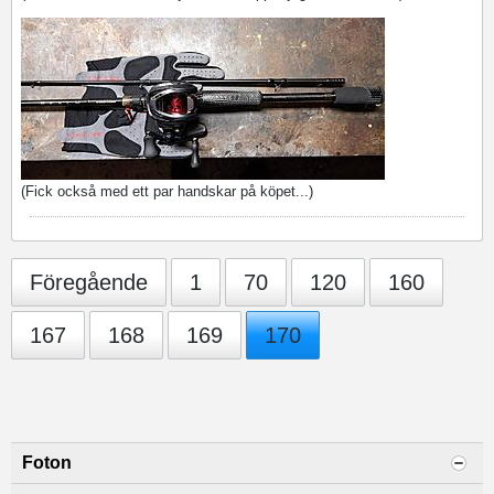
​
(Fick också med ett par handskar på köpet...)
Föregående
1
70
120
160
167
168
169
170
Foton