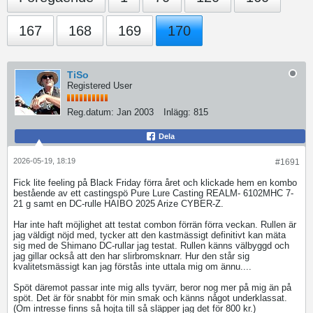
167
168
169
170
TiSo
Registered User
Reg.datum:
Jan 2003
Inlägg:
815
Dela
2026-05-19, 18:19
#1691
Fick lite feeling på Black Friday förra året och klickade hem en kombo
bestående av ett castingspö Pure Lure Casting REALM- 6102MHC 7-
21 g samt en DC-rulle HAIBO 2025 Arize CYBER-Z.
Har inte haft möjlighet att testat combon förrän förra veckan. Rullen är
jag väldigt nöjd med, tycker att den kastmässigt definitivt kan mäta
sig med de Shimano DC-rullar jag testat. Rullen känns välbyggd och
jag gillar också att den har slirbromsknarr. Hur den står sig
kvalitetsmässigt kan jag förstås inte uttala mig om ännu....
Spöt däremot passar inte mig alls tyvärr, beror nog mer på mig än på
spöt. Det är för snabbt för min smak och känns något underklassat.
(Om intresse finns så hojta till så släpper jag det för 800 kr.)