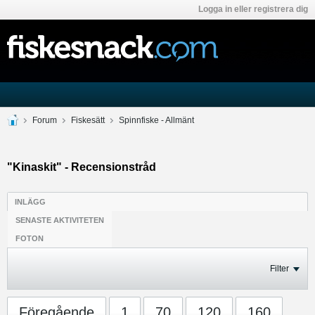
Logga in eller registrera dig
Forum
Fiskesätt
Spinnfiske - Allmänt
"Kinaskit" - Recensionstråd
INLÄGG
SENASTE AKTIVITETEN
FOTON
Filter
Föregående
1
70
120
160