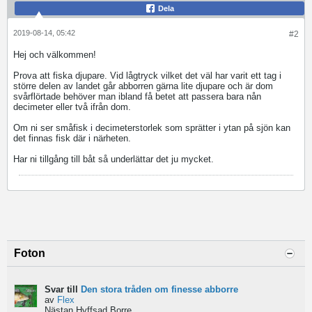
Dela
2019-08-14, 05:42
#2
Hej och välkommen!
Prova att fiska djupare. Vid lågtryck vilket det väl har varit ett tag i
större delen av landet går abborren gärna lite djupare och är dom
svårflörtade behöver man ibland få betet att passera bara nån
decimeter eller två ifrån dom.
Om ni ser småfisk i decimeterstorlek som sprätter i ytan på sjön kan
det finnas fisk där i närheten.
Har ni tillgång till båt så underlättar det ju mycket.
Foton
Svar till
Den stora tråden om finesse abborre
av
Flex
Nästan Hyffsad Borre...