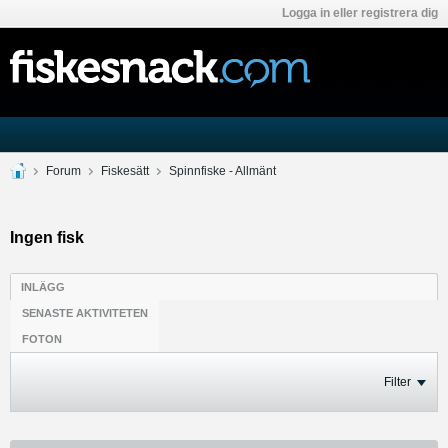
Logga in eller registrera dig
Forum
Fiskesätt
Spinnfiske - Allmänt
Ingen fisk
INLÄGG
SENASTE AKTIVITETEN
FOTON
Filter