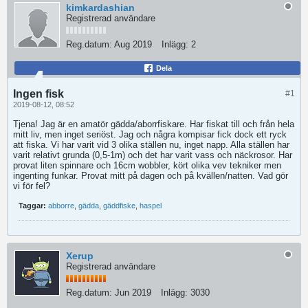
kimkardashian
Registrerad användare
Reg.datum:
Aug 2019
Inlägg:
2
Dela
Ingen fisk
#1
2019-08-12, 08:52
Tjena! Jag är en amatör gädda/aborrfiskare. Har fiskat till och från hela
mitt liv, men inget seriöst. Jag och några kompisar fick dock ett ryck
att fiska. Vi har varit vid 3 olika ställen nu, inget napp. Alla ställen har
varit relativt grunda (0,5-1m) och det har varit vass och näckrosor. Har
provat liten spinnare och 16cm wobbler, kört olika vev tekniker men
ingenting funkar. Provat mitt på dagen och på kvällen/natten. Vad gör
vi för fel?
Taggar:
abborre
,
gädda
,
gäddfiske
,
haspel
Xerup
Registrerad användare
Reg.datum:
Jun 2019
Inlägg:
3030