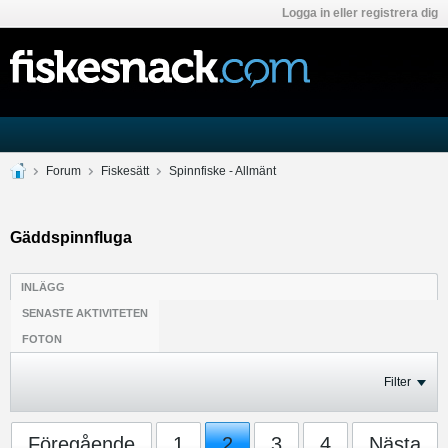
Logga in eller registrera dig
Forum
Fiskesätt
Spinnfiske - Allmänt
Gäddspinnfluga
INLÄGG
SENASTE AKTIVITETEN
FOTON
Filter
Föregående
1
2
3
4
Nästa