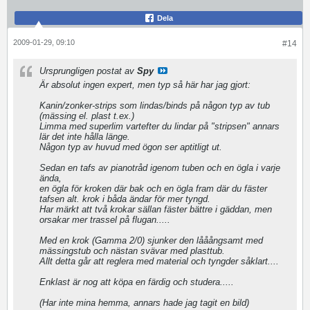
Dela
2009-01-29, 09:10
#14
Ursprungligen postat av
Spy
Är absolut ingen expert, men typ så här har jag gjort:
Kanin/zonker-strips som lindas/binds på någon typ av tub
(mässing el. plast t.ex.)
Limma med superlim vartefter du lindar på "stripsen" annars
lär det inte hålla länge.
Någon typ av huvud med ögon ser aptitligt ut.
Sedan en tafs av pianotråd igenom tuben och en ögla i varje
ända,
en ögla för kroken där bak och en ögla fram där du fäster
tafsen alt. krok i båda ändar för mer tyngd.
Har märkt att två krokar sällan fäster bättre i gäddan, men
orsakar mer trassel på flugan.....
Med en krok (Gamma 2/0) sjunker den lååångsamt med
mässingstub och nästan svävar med plasttub.
Allt detta går att reglera med material och tyngder såklart....
Enklast är nog att köpa en färdig och studera.....
(Har inte mina hemma, annars hade jag tagit en bild)