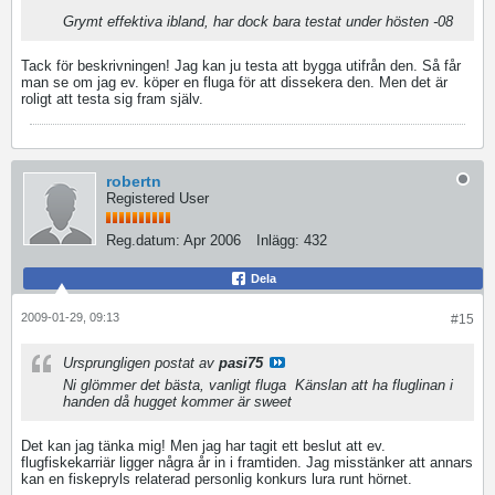
Grymt effektiva ibland, har dock bara testat under hösten -08
Tack för beskrivningen! Jag kan ju testa att bygga utifrån den. Så får
man se om jag ev. köper en fluga för att dissekera den. Men det är
roligt att testa sig fram själv.
robertn
Registered User
Reg.datum:
Apr 2006
Inlägg:
432
Dela
2009-01-29, 09:13
#15
Ursprungligen postat av
pasi75
Ni glömmer det bästa, vanligt fluga
Känslan att ha fluglinan i
handen då hugget kommer är sweet
Det kan jag tänka mig! Men jag har tagit ett beslut att ev.
flugfiskekarriär ligger några år in i framtiden. Jag misstänker att annars
kan en fiskepryls relaterad personlig konkurs lura runt hörnet.