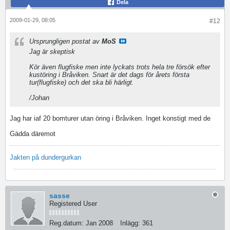
Dela
2009-01-29, 08:05
#12
Ursprungligen postat av
MoS
Jag är skeptisk
Kör även flugfiske men inte lyckats trots hela tre försök efter
kustöring i Bråviken. Snart är det dags för årets första
tur(flugfiske) och det ska bli härligt.
/Johan
Jag har iaf 20 bomturer utan öring i Bråviken. Inget konstigt med de
Gädda däremot
Jakten på dundergurkan
sasse
Registered User
Reg.datum:
Jan 2008
Inlägg:
361