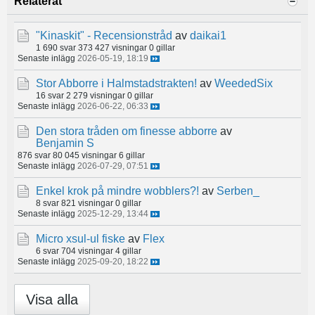
Relaterat
"Kinaskit" - Recensionstråd
av
daikai1
1 690 svar
373 427 visningar
0 gillar
Senaste inlägg
2026-05-19, 18:19
Stor Abborre i Halmstadstrakten!
av
WeededSix
16 svar
2 279 visningar
0 gillar
Senaste inlägg
2026-06-22, 06:33
Den stora tråden om finesse abborre
av
Benjamin S
876 svar
80 045 visningar
6 gillar
Senaste inlägg
2026-07-29, 07:51
Enkel krok på mindre wobblers?!
av
Serben_
8 svar
821 visningar
0 gillar
Senaste inlägg
2025-12-29, 13:44
Micro xsul-ul fiske
av
Flex
6 svar
704 visningar
4 gillar
Senaste inlägg
2025-09-20, 18:22
Visa alla