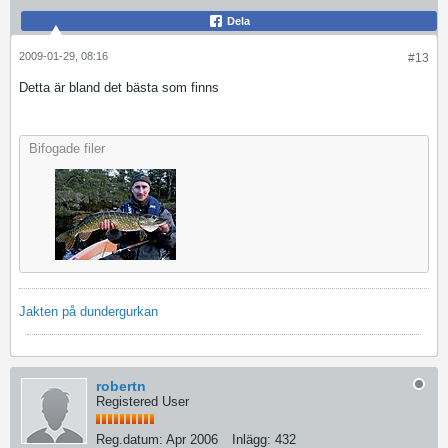
Dela
2009-01-29, 08:16
#13
Detta är bland det bästa som finns
Bifogade filer
Jakten på dundergurkan
robertn
Registered User
Reg.datum:
Apr 2006
Inlägg:
432