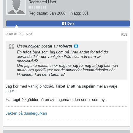
Registered User
Reg.datum:
Jan 2008
Inlägg:
361
Dela
2009-01-29, 16:53
#19
Ursprungligen postat av
robertn
En fråga bara som jag kom på. Vad är det för tråd du
använder? Är det vanligbindtråd eller nån form av
specialtråd?
Om jag inte missminner mig har jag för mig att jag läst nån
artikel om gäddflugor där de använder kevlartråd(eller nåt
liknande), kan det stämma?
Jag kör med vanlig bindtråd. Trixet är att ha supelim mellan varje
lager.
Har tagit 40 gäddor på en av flugorna o den ser ut som ny.
Jakten på dundergurkan