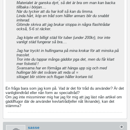
Materialet är ganska dyrt, så det är bra om man kan backa
tillbaka i början....
När du tycker att du har koll så kan du limma.
Linda hårt, köp en tråd som håller annars blir du snabbt
irriterad.
Glömde skriva att jag brukar stoppa in några flashtrådar
också, 5-6 st räcker.
Jag köpte ett billigt städ för tuber (under 200kr), tror inte
vanligt städ fungerar så bra....
Jag har tryckt in hullingarna på mina krokar för att minska på
trasslet.
Tror inte du tappar många gäddor pga det, men du får klart
mer fisketid !
Svansarna har en förmåga att hänga upp sig och med
hullingar blir det svårare att reda ut =
slitaget blir större och flugan håller kortare tid.
En fråga bara som jag kom på. Vad är det för tråd du använder? Är det
vanligbindtråd eller nån form av specialtråd?
Om jag inte missminner mig har jag för mig att jag läst nån artikel om
gäddflugor där de använder kevlartråd(eller nåt liknande), kan det
stämma?
sasse