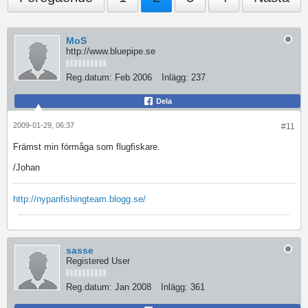
MoS
http://www.bluepipe.se
Reg.datum:
Feb 2006
Inlägg:
237
Dela
2009-01-29, 06:37
#11
Främst min förmåga som flugfiskare.
/Johan
http://nypanfishingteam.blogg.se/
sasse
Registered User
Reg.datum:
Jan 2008
Inlägg:
361