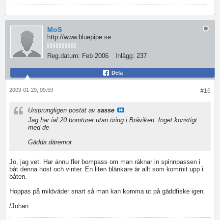
MoS
http://www.bluepipe.se
Reg.datum:
Feb 2006
Inlägg:
237
Dela
2009-01-29, 09:59
#16
Ursprungligen postat av
sasse
Jag har iaf 20 bomturer utan öring i Bråviken. Inget konstigt
med de
Gädda däremot
Jo, jag vet. Har ännu fler bompass om man räknar in spinnpassen i
båt denna höst och vinter. En liten blänkare är allt som kommit upp i
båten.
Hoppas på mildväder snart så man kan komma ut på gäddfiske igen.
/Johan