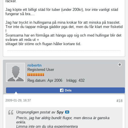
räcker.
Jag köpte ett billigt städ för tuber (under 200kr), tror inte vanligt städ
fungerar så bra....
Jag har tryckt in hullingarna på mina krokar för att minska på trasslet.
Tror inte du tappar många gäddor pga det, men du får klart mer fisketid
!
Svansarna har en förmåga att hänga upp sig och med hullingar blir det
svårare att reda ut =
slitaget blir större och flugan håller kortare tid.
robertn
Registered User
Reg.datum:
Apr 2006
Inlägg:
432
Dela
2009-01-29, 16:37
#18
Ursprungligen postat av
Spy
Precis, jag har aldrig bundit flugor, men dessa är ganska
enkla.
Limma inte om du ska experimentera