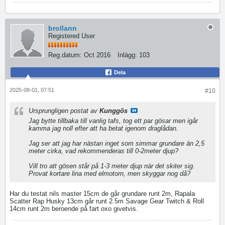
brollann
Registered User
Reg.datum:
Oct 2016
Inlägg:
103
Dela
2025-08-01, 07:51
#10
Ursprungligen postat av
Kunggös
Jag bytte tillbaka till vanlig tafs, tog ett par gösar men igår
kamma jag noll efter att ha betat igenom draglådan.
Jag ser att jag har nästan inget som simmar grundare än 2,5
meter cirka, vad rekommenderas till 0-2meter djup?
Vill tro att gösen står på 1-3 meter djup när det skiter sig.
Provat kortare lina med elmotorn, men skyggar nog då?
Har du testat nils master 15cm de går grundare runt 2m, Rapala
Scatter Rap Husky 13cm går runt 2.5m Savage Gear Twitch & Roll
14cm runt 2m beroende på fart oxo givetvis.