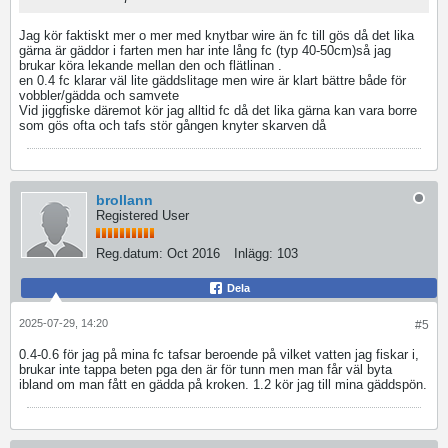
Jag kör faktiskt mer o mer med knytbar wire än fc till gös då det lika
gärna är gäddor i farten men har inte lång fc (typ 40-50cm)så jag
brukar köra lekande mellan den och flätlinan .
en 0.4 fc klarar väl lite gäddslitage men wire är klart bättre både för
vobbler/gädda och samvete
Vid jiggfiske däremot kör jag alltid fc då det lika gärna kan vara borre
som gös ofta och tafs stör gången knyter skarven då
brollann
Registered User
Reg.datum:
Oct 2016
Inlägg:
103
Dela
2025-07-29, 14:20
#5
0.4-0.6 för jag på mina fc tafsar beroende på vilket vatten jag fiskar i,
brukar inte tappa beten pga den är för tunn men man får väl byta
ibland om man fått en gädda på kroken. 1.2 kör jag till mina gäddspön.