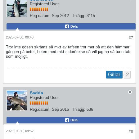
Registered User
Reg.datum:
Sep 2012
Inlägg:
3115
Dela
2025-07-30, 00:43
#7
Tror inte gösen skräms så mkt av tafsen tror mer på att den hämmar
gången på betet, beten med mkt sidorörelse då vill jag ha så tunn tafs
som möjligt.
2
Gillar
Sadda
Registered User
Reg.datum:
Sep 2016
Inlägg:
636
Dela
2025-07-30, 09:52
#8