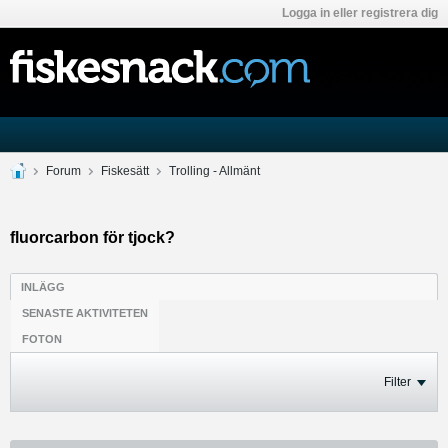
Logga in eller registrera dig
Forum
Fiskesätt
Trolling - Allmänt
fluorcarbon för tjock?
INLÄGG
SENASTE AKTIVITETEN
FOTON
Filter