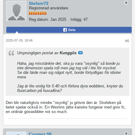
Stefanr72
Registrerad användare
Reg.datum:
Jan 2025
Inlägg:
47
Dela
2025-07-29, 18:46
#6
Ursprungligen postat av
Kunggös
Haha, jag misstänkte det, ska ju vara "osynlig" så borde ju
inte dimension spela roll men jag tog väl i lite för mycket.
Se där lärde man sig något nytt, borde förtydligas för idioter
mera
Jag är lite orolig för 0.40 och förlora dyra wobblers, knyter du
fluorcarbon på huvudlina?
Den blir naturligtvis mindre "osynlig" ju grövre den är. Storleken på
betet spelar också in. En Westins jätte kanske fungerar med grov fc,
en ordinär göswobbler not so much.
Cosmoz 08