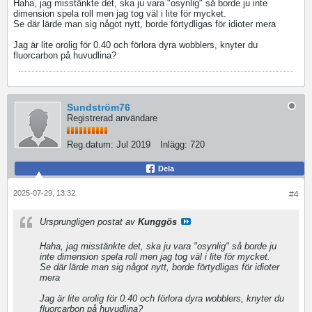
Haha, jag misstänkte det, ska ju vara "osynlig" så borde ju inte
dimension spela roll men jag tog väl i lite för mycket.
Se där lärde man sig något nytt, borde förtydligas för idioter mera
Jag är lite orolig för 0.40 och förlora dyra wobblers, knyter du
fluorcarbon på huvudlina?
Sundström76
Registrerad användare
Reg.datum:
Jul 2019
Inlägg:
720
Dela
2025-07-29, 13:32
#4
Ursprungligen postat av
Kunggös
Haha, jag misstänkte det, ska ju vara "osynlig" så borde ju
inte dimension spela roll men jag tog väl i lite för mycket.
Se där lärde man sig något nytt, borde förtydligas för idioter
mera
Jag är lite orolig för 0.40 och förlora dyra wobblers, knyter du
fluorcarbon på huvudlina?