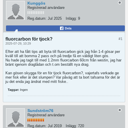
Kunggös
Registrerad användare
Reg.datum:
Jul 2025
Inlägg:
9
Dela
fluorcarbon för tjock?
#1
2025-07-29, 10:29
Efter att ha fått tips att byta till fluorcarbon gick jag från 1-4 gösar per
kväll till att bomma 2 pass och på tredje få en väldigt liten gös.
Nu hade jag tagit till med 1.2mm fluorcarbon 60cm från westin, jag har
bränt igenom draglådan och t.om beställt nya drag.
Kan gösen skygga för en för tjock fluorcarbon?, vajertafs verkade ge
mer fisk eller är det slumpen? Var påväg att ta bort tafsarna för det är
ju det enda jag ändrat med mitt fiske..
Taggar:
Ingen
Sundström76
Registrerad användare
Reg.datum:
Jul 2019
Inlägg:
720