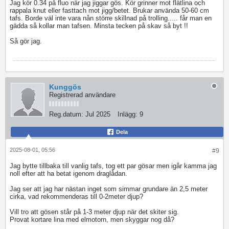
Jag kör 0.34 på fluo när jag jiggar gös. Kör grinner mot flätlina och
rappala knut eller fasttach mot jigg/betet. Brukar använda 50-60 cm
tafs. Borde väl inte vara nån större skillnad på trolling..... får man en
gädda så kollar man tafsen. Minsta tecken på skav så byt !!
Så gör jag.
Kunggös
Registrerad användare
Reg.datum:
Jul 2025
Inlägg:
9
Dela
2025-08-01, 05:56
#9
Jag bytte tillbaka till vanlig tafs, tog ett par gösar men igår kamma jag
noll efter att ha betat igenom draglådan.
Jag ser att jag har nästan inget som simmar grundare än 2,5 meter
cirka, vad rekommenderas till 0-2meter djup?
Vill tro att gösen står på 1-3 meter djup när det skiter sig.
Provat kortare lina med elmotorn, men skyggar nog då?