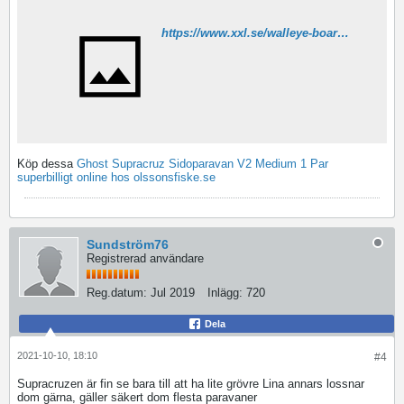
https://www.xxl.se/walleye-board-left/p/1099021_1_style
Köp dessa
Ghost Supracruz Sidoparavan V2 Medium 1 Par
superbilligt online hos olssonsfiske.se
Sundström76
Registrerad användare
Reg.datum:
Jul 2019
Inlägg:
720
Dela
2021-10-10, 18:10
#4
Supracruzen är fin se bara till att ha lite grövre Lina annars lossnar
dom gärna, gäller säkert dom flesta paravaner