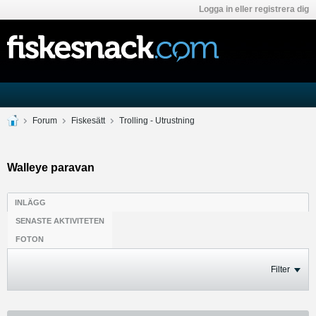
Logga in eller registrera dig
Forum
Fiskesätt
Trolling - Utrustning
Walleye paravan
INLÄGG
SENASTE AKTIVITETEN
FOTON
Filter