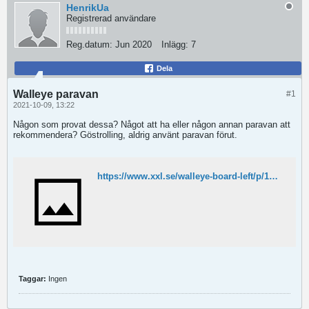
HenrikUa
Registrerad användare
Reg.datum:
Jun 2020
Inlägg:
7
Dela
Walleye paravan
#1
2021-10-09, 13:22
Någon som provat dessa? Något att ha eller någon annan paravan att
rekommendera? Göstrolling, aldrig använt paravan förut.
https://www.xxl.se/walleye-board-left/p/1099021_1_style
Taggar:
Ingen