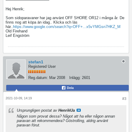
-------------------------------------
Hej Henrik;
Som sidoparavaner har jag använt OFF SHORE OR12 i många år. De
finns nog att köpa än idag.. Klicka och läs
här..
https://www.google.com/search?q=OFF+...x5vYMGsn7HKZ_M
Old Firehand
Leif Engström
stefan1
Registered User
Reg.datum:
Mar 2008
Inlägg:
2601
Dela
2021-10-09, 14:19
#3
Ursprungligen postat av
HenrikUa
Någon som provat dessa? Något att ha eller någon annan
paravan att rekommendera? Göstrolling, aldrig använt
paravan förut.