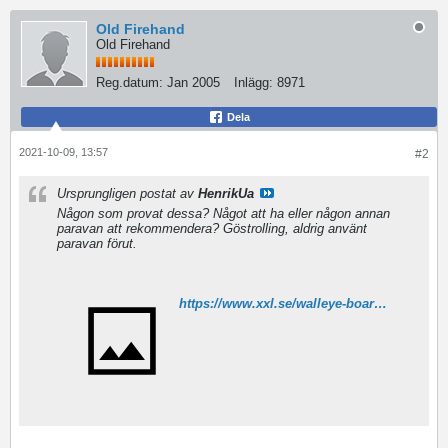
Old Firehand
Old Firehand
Reg.datum:
Jan 2005
Inlägg:
8971
Dela
2021-10-09, 13:57
#2
Ursprungligen postat av
HenrikUa
Någon som provat dessa? Något att ha eller någon annan
paravan att rekommendera? Göstrolling, aldrig använt
paravan förut.
https://www.xxl.se/walleye-board-left/p/1099021_1_style