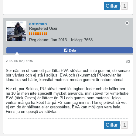
1
Gillar
anteman
Registered User
Reg.datum:
Jan 2013
Inlägg:
7658
Dela
2025-06-02, 09:36
#3
Ser nästan ut som ett par lätta EVA-stövlar och inte gummi, de senare
bör vårdas och ej stå i solljus. EVA och (skummad) PU-stövlar lär
klara bla sol bätte, konstlat material medan gummi är naturmaterial.
Har ett par Bekina, PU stövel med löstagbart foder och de håller bra
nu 10 år men inte speciellt mycket använda, min stövel för vinterfiske.
EVA (tänk Crocs) är lättare än PU och gummi som material. Igloo
verkar många ha köpt här på FS som jag minns. Har ej prövat så vet
ej om de är hållbara eller greppsäkra, EVA kan möjligen vara hala.
Finns ju en uppsjö av stövlar...
1
Gillar