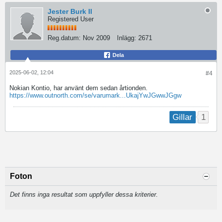
Jester Burk II
Registered User
Reg.datum:
Nov 2009
Inlägg:
2671
Dela
2025-06-02, 12:04
#4
Nokian Kontio, har använt dem sedan årtionden.
https://www.outnorth.com/se/varumark...UkajYwJGwwJGgw
1
Gillar
Foton
Det finns inga resultat som uppfyller dessa kriterier.