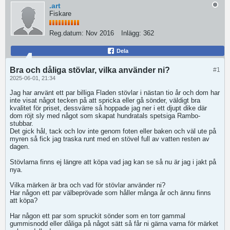
.art
Fiskare
Reg.datum:
Nov 2016
Inlägg:
362
Dela
Bra och dåliga stövlar, vilka använder ni?
#1
2025-06-01, 21:34
Jag har använt ett par billiga Fladen stövlar i nästan tio år och dom har
inte visat något tecken på att spricka eller gå sönder, väldigt bra
kvalitet för priset, dessvärre så hoppade jag ner i ett djupt dike där
dom röjt sly med något som skapat hundratals spetsiga Rambo-
stubbar.
Det gick hål, tack och lov inte genom foten eller baken och väl ute på
myren så fick jag traska runt med en stövel full av vatten resten av
dagen.
Stövlarna finns ej längre att köpa vad jag kan se så nu är jag i jakt på
nya.
Vilka märken är bra och vad för stövlar använder ni?
Har någon ett par välbeprövade som håller många år och ännu finns
att köpa?
Har någon ett par som spruckit sönder som en torr gammal
gummisnodd eller dåliga på något sätt så får ni gärna varna för märket