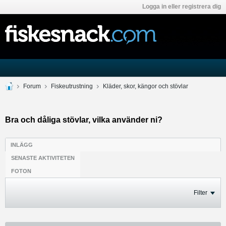
Logga in eller registrera dig
Forum
Fiskeutrustning
Kläder, skor, kängor och stövlar
Bra och dåliga stövlar, vilka använder ni?
INLÄGG
SENASTE AKTIVITETEN
FOTON
Filter