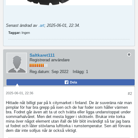
Senast ändrad av
.art
;
2025-06-01, 22:34
.
Taggar:
Ingen
Saltkaret111
Registrerad användare
Reg.datum:
Sep 2022
Inlägg:
1
Dela
2025-06-01, 22:36
#2
Hittade nåt billigt par på k citymarket i finland. De är suveräna när man
pimplar för har bra grepp på isen och de har foder som håller värmen
bra. Fodret går även att ta ut och tvätta eller ligga undanstoppat under
sommarhalvåret. Men det mesta ligger i skötseln. Brukar inte torka
mina över något element utan ifall de blir blöt invändigt så tar jag bara
ut fodret och låter stövlarna lufttorka i rumstemperatur. Sen att förvara
dem där inte solljus når är också viktigt.