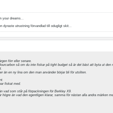
n your dreams...
n dyraste utrustning förvandlad till odugligt skit...
ärgen förr eller senare.
lourcarbon så om du inte fiskar på tight budget så är det bäst att byta ut den 
t.
er än en ny lina om den man använder börjar bli för utsliten.
nt.
har fiskat med.
r än vad som står på förpackningen för Berkley X9.
 högre än vad den egentligen klarar, samma för nästan alla andra märken m