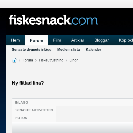
Hem
Film
Artiklar
Bloggar
Köp och
Forum
Senaste dygnets inlägg
Medlemslista
Kalender
Forum
Fiskeutrustning
Linor
Ny flätad lina?
INLÄGG
SENASTE AKTIVITETEN
FOTON