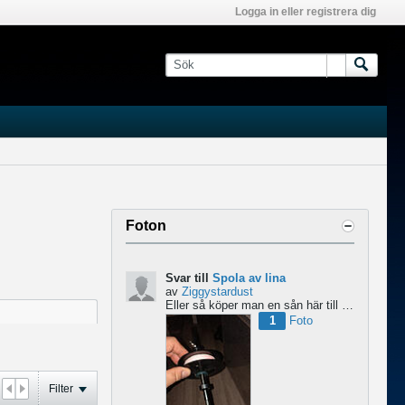
Logga in eller registrera dig
Foton
Svar till
Spola av lina
av
Ziggystardust
Eller så köper man en sån här till skruvdragaren...
1
Foto
Filter