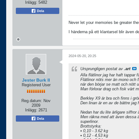
Inlägg:
5482
Dela
Never let your memories be greater the
I händerna på ett klantarsel blir även de
2024-05-20, 20:25
Ursprungligen postat av
.art
Alla flätlinor jag har haft tappar f
Flätlinor nöts mer än mono och f
Jester Burk II
när den börjar se matt och nött u
Registered User
Man förlorar drag och fisk värt m
Berkley X9 är bra och finns i grö
Reg.datum:
Nov
Den linan är en av de bättre jag 
2009
Inlägg:
2671
Nedan har du lite ärligare siffro
Men räkna med att även dessa är
Dela
superlinor.
Brottstyrka:
• 0,10 - 3.62 kg
• 0,12 - 4,53 kg