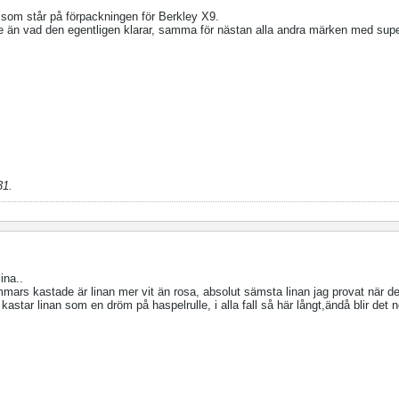
ad som står på förpackningen för Berkley X9.
 än vad den egentligen klarar, samma för nästan alla andra märken med super
31
.
ina..
mmars kastade är linan mer vit än rosa, absolut sämsta linan jag provat när det
 kastar linan som en dröm på haspelrulle, i alla fall så här långt,ändå blir det 