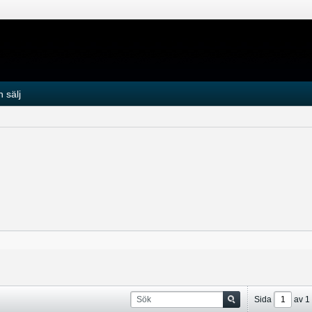
 sälj
Sida
av
1