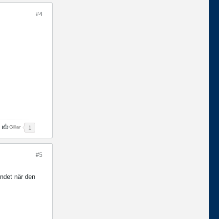
#4
Gillar
1
#5
undet när den