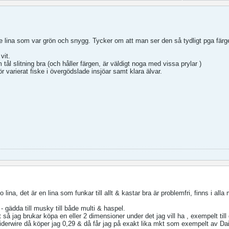
ne lina som var grön och snygg. Tycker om att man ser den så tydligt pga färg
vit.
ål slitning bra (och håller färgen, är väldigt noga med vissa prylar
)
 varierat fiske i övergödslade insjöar samt klara älvar.
ina, det är en lina som funkar till allt & kastar bra är problemfri, finns i alla 
g - gädda till musky till både multi & haspel.
 så jag brukar köpa en eller 2 dimensioner under det jag vill ha , exempelt till
derwire då köper jag 0,29 & då får jag på exakt lika mkt som exempelt av Da