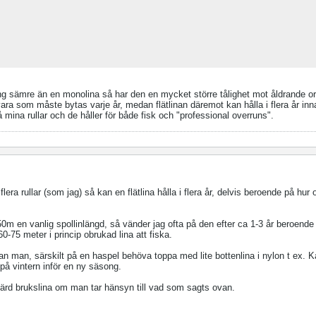
ing sämre än en monolina så har den en mycket större tålighet mot åldrande 
vara som måste bytas varje år, medan flätlinan däremot kan hålla i flera år in
på mina rullar och de håller för både fisk och "professional overruns".
era rullar (som jag) så kan en flätlina hålla i flera år, delvis beroende på hur 
50m en vanlig spollinlängd, så vänder jag ofta på den efter ca 1-3 år beroende
-75 meter i princip obrukad lina att fiska.
 man, särskilt på en haspel behöva toppa med lite bottenlina i nylon t ex. Ka
 på vintern inför en ny säsong.
rd brukslina om man tar hänsyn till vad som sagts ovan.