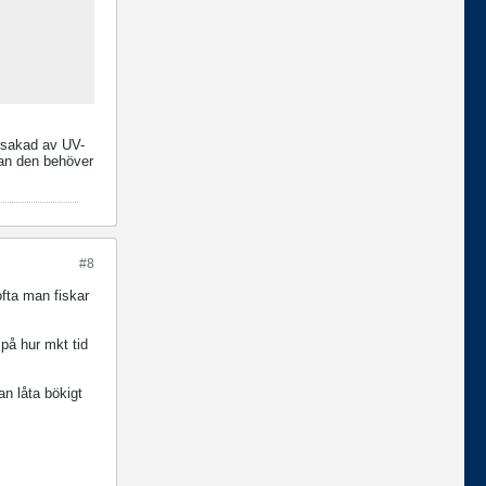
orsakad av UV-
nan den behöver
#8
ofta man fiskar
 på hur mkt tid
n låta bökigt