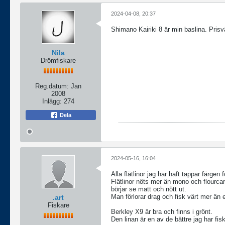
2024-04-08, 20:37
Shimano Kairiki 8 är min baslina. Pris
Nila
Drömfiskare
Reg.datum:
Jan
2008
Inlägg:
274
Dela
2024-05-16, 16:04
Alla flätlinor jag har haft tappar färgen f
Flätlinor nöts mer än mono och flourcar
börjar se matt och nött ut.
Man förlorar drag och fisk värt mer än e
.art
Fiskare
Berkley X9 är bra och finns i grönt.
Den linan är en av de bättre jag har fis