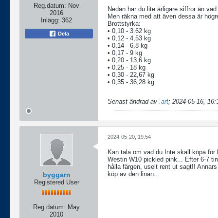
Reg.datum:
Nov
Nedan har du lite ärligare siffror än v
2016
Men räkna med att även dessa är högre
Inlägg:
362
Brottstyrka:
• 0,10 - 3.62 kg
Dela
• 0,12 - 4,53 kg
• 0,14 - 6,8 kg
• 0,17 - 9 kg
• 0,20 - 13,6 kg
• 0,25 - 18 kg
• 0,30 - 22,67 kg
• 0,35 - 36,28 kg
Senast ändrad av
.art
;
2024-05-16, 16:
2024-05-20, 19:54
Kan tala om vad du Inte skall köpa för l
Westin W10 pickled pink... Efter 6-7 ti
hålla färgen, uselt rent ut sagt!! Annars
köp av den linan...
byggarn
Registered User
Reg.datum:
May
2010