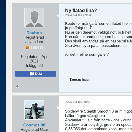
Ny flätad lina?
2024-04-08, 09:34
Köpte för många år sen en flätad fireli
ju proffsigt ut :P
Nu är den däremot väldigt nött och helt 
Davbos
Kan nån rekommendera en bra lina som t
Registrerad
Den skall användas på en haspelrulle för
användare
Ska även byta på ambassadeuren...
Är det fireline som gäller?
Reg.datum:
Apr
2021
Inlägg:
23
Dela
Taggar:
Ingen
2024-04-08, 10:20
Spiderwire Stealth Smooth 8 är min goto l
håller färgen väldigt bra.
Använder till allt från borre - gös - örin
Spiderwire är betydligt grövre än specat
Cosmoz 08
0,35/036 det jag brukade köpa, men spi
Registered User