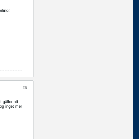
linor.
#6
 gäller att
nog inget mer