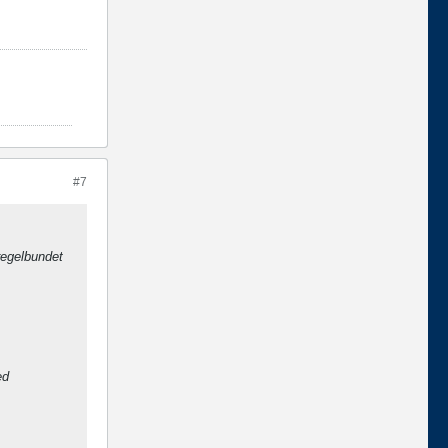
#7
regelbundet
ed