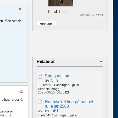
#1
Kanal:
Linor
2025-08-14, 21:21
en. Sen ser det
Visa alla
Relaterat
Spola av lina
av
Nila
13 svar
513 visningar
0 gillar
Senaste inlägg
#2
2025-08-15, 14:15
möjliga färger &
Hur mycket lina på haspel
rulle str 2500
av
perch61
 gädda är
iwa 0,36
4 svar
457 visningar
0 gillar