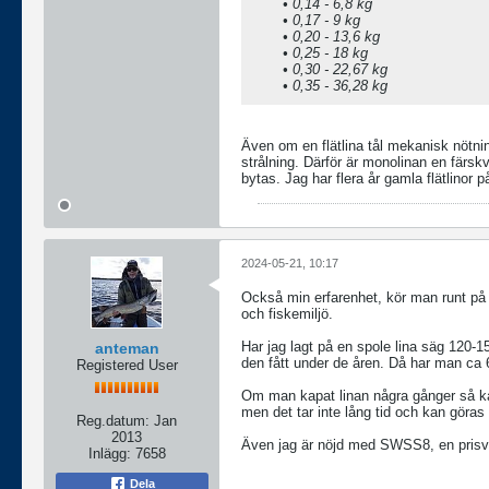
• 0,14 - 6,8 kg
• 0,17 - 9 kg
• 0,20 - 13,6 kg
• 0,25 - 18 kg
• 0,30 - 22,67 kg
• 0,35 - 36,28 kg
Även om en flätlina tål mekanisk nötn
strålning. Därför är monolinan en färsk
bytas. Jag har flera år gamla flätlinor 
2024-05-21, 10:17
Också min erfarenhet, kör man runt på fl
och fiskemiljö.
Har jag lagt på en spole lina säg 120-1
anteman
den fått under de åren. Då har man ca 60
Registered User
Om man kapat linan några gånger så kan
men det tar inte lång tid och kan göras
Reg.datum:
Jan
2013
Även jag är nöjd med SWSS8, en prisvä
Inlägg:
7658
Dela