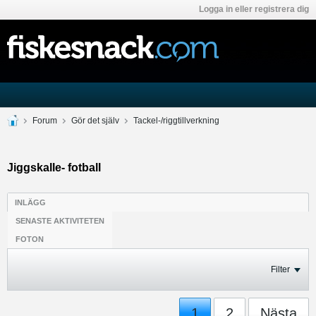
Logga in eller registrera dig
Forum
Gör det själv
Tackel-/riggtillverkning
Jiggskalle- fotball
INLÄGG
SENASTE AKTIVITETEN
FOTON
Filter
1
2
Nästa