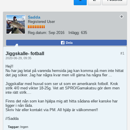
Sadda
Registered User
Reg.datum:
Sep 2016
Inlägg:
635
Dela
Jiggskalle- fotball
#1
2020-06-29, 09:35
Hej!!
Nu har jag letat på varenda hemsida jag kan komma på men inte hittat
det jag söker. Jag har några kvar men vill gärna ha några fler ...
Jiggskallar med huvud som ser ut som en amerikansk fotboll. Krok
strlk 4/0 med vikter 18-25g. Vet att SPRO/Gamakatsu gör dem men
inte rätt strlk....
Finns det nån som kan hjälpa mig att hitta sådana eller kanske har
ligger i nån låda.
Skriv här eller kontakt via PM. All hjälp är välkommen!!
//Sadda
Taggar:
Ingen