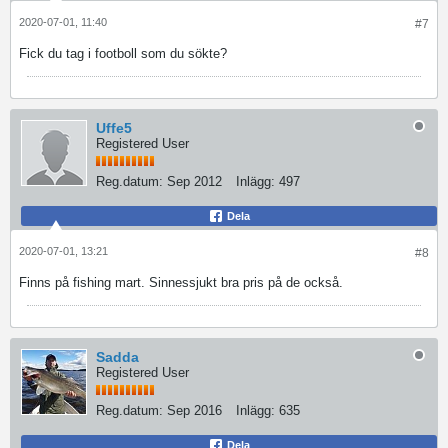
2020-07-01, 11:40
#7
Fick du tag i footboll som du sökte?
Uffe5
Registered User
Reg.datum:
Sep 2012
Inlägg:
497
Dela
2020-07-01, 13:21
#8
Finns på fishing mart. Sinnessjukt bra pris på de också.
Sadda
Registered User
Reg.datum:
Sep 2016
Inlägg:
635
Dela