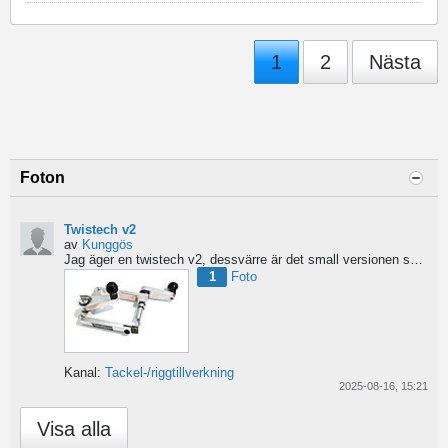
1
2
Nästa
Foton
Twistech v2
av
Kunggös
Jag äger en twistech v2, dessvärre är det small versionen som bara kan använda 60/100 tråd, 0,6mm?...
1
Foto
Kanal:
Tackel-/riggtillverkning
2025-08-16, 15:21
Visa alla