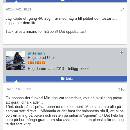
2020-07-01, 18:21
#9
Jag köpte ett gäng 4/0 28g. Tar med några till jobbet och testar att
slippa ner dem lite.
Tack allesammans för hjälpen!! Det uppskattas!
anteman
Registered User
Reg.datum:
Jan 2013
Inlägg:
7658
Dela
2020-07-01, 21:38
#10
Ok hoppas det funkar! Mitt tips var teoretiskt, dvs så skulle jag pröva
att göra i dina kläder...
Tänk dock på att pröva teorin med experiment. Mao slipa inte alla på
samma sätt direkt... Måhända är det bäst för balansens skull, att slipa
bort en aning på buken och resten på sidorna/"ögonen"...? Det hela lär
bero på hur många gram som ska avverkas.... men planslip får du nog
ta det försiktigt...