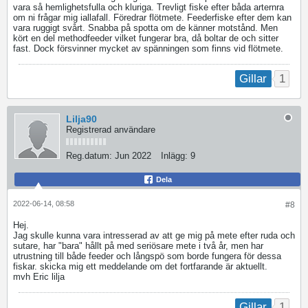
vara så hemlighetsfulla och kluriga. Trevligt fiske efter båda arternra
om ni frågar mig iallafall. Föredrar flötmete. Feederfiske efter dem kan
vara ruggigt svårt. Snabba på spotta om de känner motstånd. Men
kört en del methodfeeder vilket fungerar bra, då boltar de och sitter
fast. Dock försvinner mycket av spänningen som finns vid flötmete.
1
Gillar
Lilja90
Registrerad användare
Reg.datum:
Jun 2022
Inlägg:
9
Dela
2022-06-14, 08:58
#8
Hej.
Jag skulle kunna vara intresserad av att ge mig på mete efter ruda och
sutare, har "bara" hållt på med seriösare mete i två år, men har
utrustning till både feeder och långspö som borde fungera för dessa
fiskar. skicka mig ett meddelande om det fortfarande är aktuellt.
mvh Eric lilja
1
Gillar