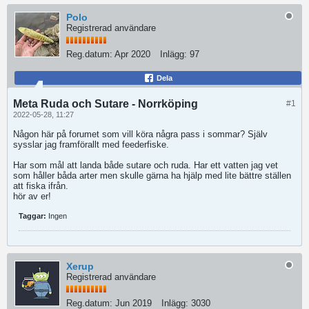
Polo
Registrerad användare
Reg.datum:
Apr 2020
Inlägg:
97
Dela
Meta Ruda och Sutare - Norrköping
#1
2022-05-28, 11:27
Någon här på forumet som vill köra några pass i sommar? Själv
sysslar jag framförallt med feederfiske.
Har som mål att landa både sutare och ruda. Har ett vatten jag vet
som håller båda arter men skulle gärna ha hjälp med lite bättre ställen
att fiska ifrån.
hör av er!
Taggar:
Ingen
Xerup
Registrerad användare
Reg.datum:
Jun 2019
Inlägg:
3030