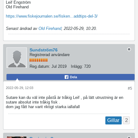
Leif Engström
Old Firehand
https://www.fiskejournalen.se/fisken...addtips-del-3/
Senast ändrad av
Old Firehand
;
2022-05-29, 10:20
.
Sundström76
Registrerad användare
Reg.datum:
Jul 2019
Inlägg:
720
Dela
2022-05-29, 12:03
#5
Sutare kan du väl inte påstå är tråkig Leif , på lätt utrustning är en
sutare absolut inte tråkig fisk .
dom jag fått har varit riktigt starka iallafall
2
Gillar