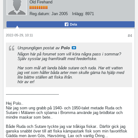
Old Firehand
Reg.datum:
Jan 2005
Inlägg:
8971
Dela
2022-05-29, 10:11
#4
Ursprungligen postat av
Polo
Någon här på forumet som vill köra några pass i sommar?
Själv sysslar jag framförallt med feederfiske.
Har som mål att landa både sutare och ruda. Har ett vatten
jag vet som håller båda arter men skulle gärna ha hjälp med
lite bättre ställen att fiska ifrån.
hör av er!
-------------------------------------------
Hej Polo..
När jag som ung grabb på 1940- och 1950-talet metade Ruda och
Sutare i Mälaren och sjöarna i Bromma använde jag brödbitar och
mindre maskar som bete..
Både Ruda och Sutare tyckte jag var tråkiga fiskar.. Därför gick jag
ganska snabbt över till att fiska kämpastark fisk som min favoritfisk
Gädda men även Gös, Havsöring, Lax och vanlig Öring...