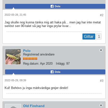
Dela
2022-05-28, 21:45
#2
Jag skulle nog kunna tänka mig att haka på... men jag har inte metat
seriöst sen 90-talet så jag har inga prylar kvar...
1
Gillar
Polo
Registrerad användare
Reg.datum:
Apr 2020
Inlägg:
97
Dela
2022-05-29, 09:39
#3
Kul! Behövs ju inga märkvärdiga grejer direkt!
Old Firehand