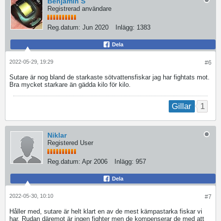
Benjamin S
Registrerad användare
Reg.datum:
Jun 2020
Inlägg:
1383
Dela
2022-05-29, 19:29
#6
Sutare är nog bland de starkaste sötvattensfiskar jag har fightats mot.
Bra mycket starkare än gädda kilo för kilo.
1
Gillar
Niklar
Registered User
Reg.datum:
Apr 2006
Inlägg:
957
Dela
2022-05-30, 10:10
#7
Håller med, sutare är helt klart en av de mest kämpastarka fiskar vi
har. Rudan däremot är ingen fighter men de kompenserar de med att