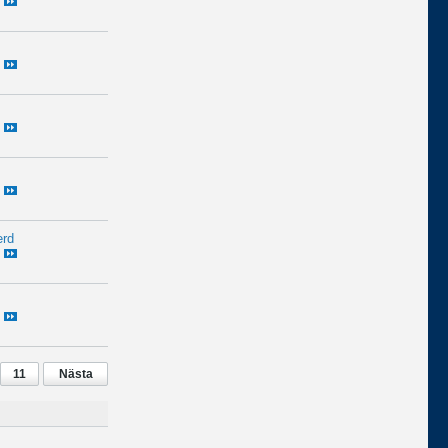
erd
11
Nästa