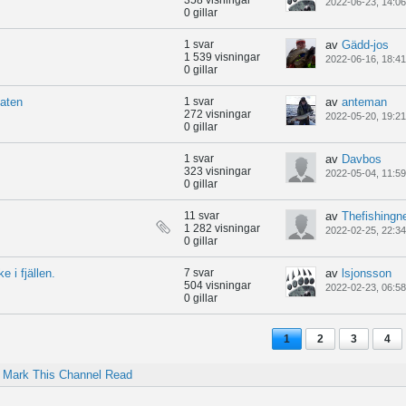
358 visningar
2022-06-23, 14:06
0 gillar
1 svar
av
Gädd-jos
1 539 visningar
2022-06-16, 18:41
0 gillar
aten
1 svar
av
anteman
272 visningar
2022-05-20, 19:21
0 gillar
1 svar
av
Davbos
323 visningar
2022-05-04, 11:59
0 gillar
11 svar
av
Thefishingn
1 282 visningar
2022-02-25, 22:34
0 gillar
 i fjällen.
7 svar
av
lsjonsson
504 visningar
2022-02-23, 06:58
0 gillar
1
2
3
4
Mark This Channel Read