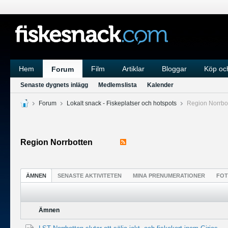
Hem
Film
Artiklar
Bloggar
Köp och
Forum
Senaste dygnets inlägg
Medlemslista
Kalender
Forum
Lokalt snack - Fiskeplatser och hotspots
Region Norrbo
Region Norrbotten
ÄMNEN
SENASTE AKTIVITETEN
MINA PRENUMERATIONER
FO
Ämnen