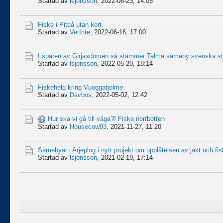
Startad av
lsjonsson
,
2022-06-23, 14:06
Fiske i Piteå utan kort
Startad av
VetInte
,
2022-06-16, 17:00
I spåren av Girjasdomen så stämmer Talma sameby svenska st
Startad av
lsjonsson
,
2022-05-20, 18:14
Fiskehelg kring Vuoggatjolme
Startad av
Davbos
,
2022-05-02, 12:42
Hur ska vi gå till väga?! Fiske norrbotten
Startad av
Housecow93
,
2021-11-27, 11:20
Samebyar i Arjeplog i nytt projekt om upplåtelsen av jakt och fiske
Startad av
lsjonsson
,
2021-02-19, 17:14