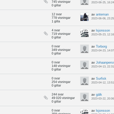
745 visningar
2023-06-25, 16:24
0 gillar
12 svar
av
anteman
778 visningar
2023-06-06, 23:25
1 gilla
4 svar
av
lsjonsson
719 visningar
2023-05-23, 12:16
0 gillar
0 svar
av
Torborg
349 visningar
2023-04-23, 14:07
0 gillar
0 svar
av
Johaanpers
148 visningar
2023-04-13, 22:31
0 gillar
0 svar
av
Surfisk
254 visningar
2023-04-12, 13:51
0 gillar
244 svar
av
gälk
49 020 visningar
2023-03-22, 20:06
0 gillar
0 svar
av
lsjonsson