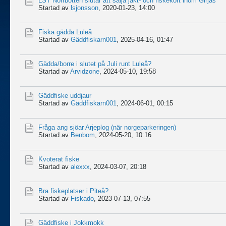
LST Norrbotten slutar att sälja jakt- och fiskekort inom Girjas
Startad av
lsjonsson
,
2020-01-23, 14:00
Fiska gädda Luleå
Startad av
Gäddfiskarn001
,
2025-04-16, 01:47
Gädda/borre i slutet på Juli runt Luleå?
Startad av
Arvidzone
,
2024-05-10, 19:58
Gäddfiske uddjaur
Startad av
Gäddfiskarn001
,
2024-06-01, 00:15
Fråga ang sjöar Arjeplog (när norgeparkeringen)
Startad av
Benbom
,
2024-05-20, 10:16
Kvoterat fiske
Startad av
alexxx
,
2024-03-07, 20:18
Bra fiskeplatser i Piteå?
Startad av
Fiskado
,
2023-07-13, 07:55
Gäddfiske i Jokkmokk