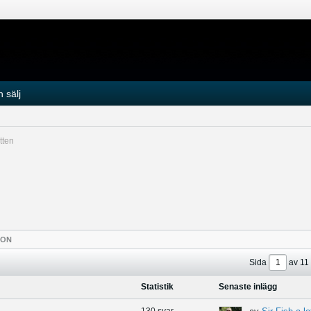
 sälj
tten
TON
Sida
av
11
Statistik
Senaste inlägg