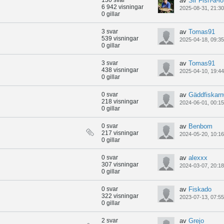
130 svar
av
Sir Fish-a-lo
6 942 visningar
2025-08-31, 21:30
0 gillar
3 svar
av
Tomas91
539 visningar
2025-04-18, 09:35
0 gillar
3 svar
av
Tomas91
438 visningar
2025-04-10, 19:44
0 gillar
0 svar
av
Gäddfiskar
218 visningar
2024-06-01, 00:15
0 gillar
0 svar
av
Benbom
217 visningar
2024-05-20, 10:16
0 gillar
0 svar
av
alexxx
307 visningar
2024-03-07, 20:18
0 gillar
0 svar
av
Fiskado
322 visningar
2023-07-13, 07:55
0 gillar
2 svar
av
Grejo