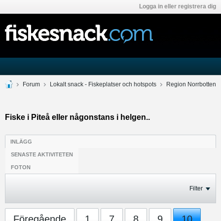
Logga in eller registrera dig
Forum
Lokalt snack - Fiskeplatser och hotspots
Region Norrbotten
Fiske i Piteå eller någonstans i helgen..
INLÄGG
SENASTE AKTIVITETEN
FOTON
Filter
Föregående
1
7
8
9
10