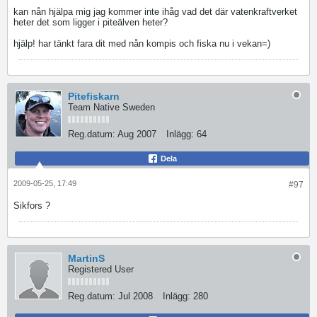
kan nån hjälpa mig jag kommer inte ihåg vad det där vatenkraftverket
heter det som ligger i piteälven heter?
hjälp! har tänkt fara dit med nån kompis och fiska nu i vekan=)
Pitefiskarn
Team Native Sweden
Reg.datum:
Aug 2007
Inlägg:
64
Dela
2009-05-25, 17:49
#97
Sikfors ?
MartinS
Registered User
Reg.datum:
Jul 2008
Inlägg:
280