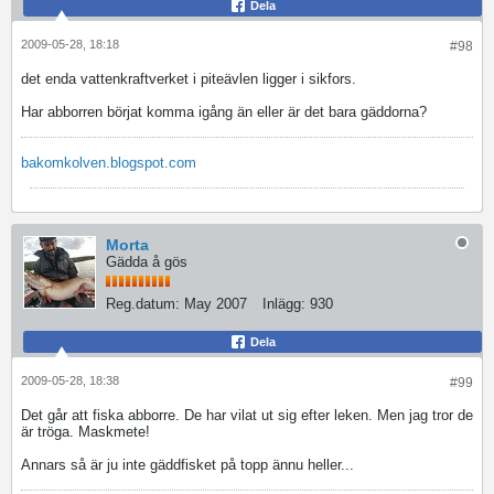
Dela
2009-05-28, 18:18
#98
det enda vattenkraftverket i piteävlen ligger i sikfors.
Har abborren börjat komma igång än eller är det bara gäddorna?
bakomkolven.blogspot.com
Morta
Gädda å gös
Reg.datum:
May 2007
Inlägg:
930
Dela
2009-05-28, 18:38
#99
Det går att fiska abborre. De har vilat ut sig efter leken. Men jag tror de
är tröga. Maskmete!
Annars så är ju inte gäddfisket på topp ännu heller...