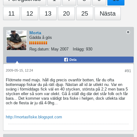
11
12
13
20
25
Nästa
Morta
Gädda å gös
Reg.datum:
May 2007
Inlägg:
930
Dela
2009-05-15, 12:24
#91
Flötmete med majs. håll dig precis ovanför botten, får du ofta
bottennapp fiskar du på rätt djup. Nästan all id är utlekt nu. Var en
sväng i förmiddags fick väl en 40 stycken, största på 2.2 men bara 5
stycken eller så som var olekt. Gå å ställ dig där det står folk och får
bara... Det kommer vara väldigt bra fiske i helgen, dock utlekta idar
och de flesta är ju då 4-9hg...
http://mortasfiske.blogspot.com