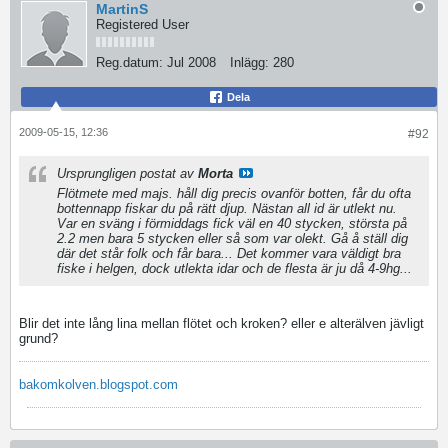
MartinS
Registered User
Reg.datum:
Jul 2008
Inlägg:
280
Dela
2009-05-15, 12:36
#92
Ursprungligen postat av
Morta
Flötmete med majs. håll dig precis ovanför botten, får du ofta
bottennapp fiskar du på rätt djup. Nästan all id är utlekt nu.
Var en sväng i förmiddags fick väl en 40 stycken, största på
2.2 men bara 5 stycken eller så som var olekt. Gå å ställ dig
där det står folk och får bara... Det kommer vara väldigt bra
fiske i helgen, dock utlekta idar och de flesta är ju då 4-9hg...
Blir det inte lång lina mellan flötet och kroken? eller e alterälven jävligt
grund?
bakomkolven.blogspot.com