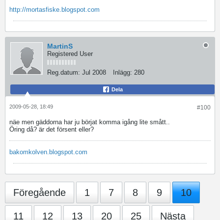
http://mortasfiske.blogspot.com
MartinS
Registered User
Reg.datum:
Jul 2008
Inlägg:
280
Dela
2009-05-28, 18:49
#100
näe men gäddorna har ju börjat komma igång lite smått..
Öring då? är det försent eller?
bakomkolven.blogspot.com
Föregående
1
7
8
9
10
11
12
13
20
25
Nästa