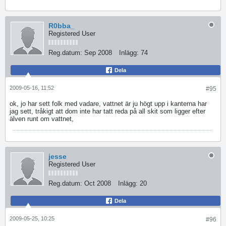
R0bba_
Registered User
Reg.datum:
Sep 2008
Inlägg:
74
Dela
2009-05-16, 11:52
#95
ok, jo har sett folk med vadare, vattnet är ju högt upp i kanterna har
jag sett, tråkigt att dom inte har tatt reda på all skit som ligger efter
älven runt om vattnet,
jesse
Registered User
Reg.datum:
Oct 2008
Inlägg:
20
Dela
2009-05-25, 10:25
#96